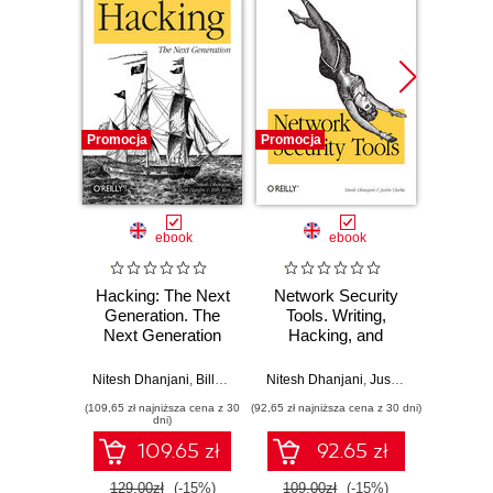
Promocja
Promocja
Bestselle
Nowość
Promocj
ebook
ebook
ksią
Hacking: The Next
Network Security
Wiresh
Generation. The
Tools. Writing,
ruchu 
Next Generation
Hacking, and
wyk
Modifying Security
w
Tools
Nitesh Dhanjani
,
Billy Rios
,
Brett Hardin
Nitesh Dhanjani
,
Justin Clarke
Adam
(109,65 zł najniższa cena z 30
(92,65 zł najniższa cena z 30 dni)
(74,50 zł naj
dni)
109.65 zł
92.65 zł
129.00zł
(-15%)
109.00zł
(-15%)
149.0