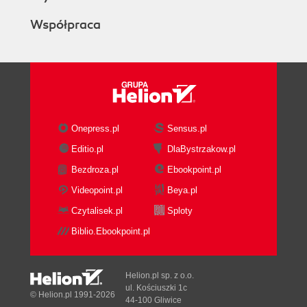
Switch
Współpraca
Conclusion
4. Blurred LinesWhen the Physical Space Meets
the Virtual Space
SmartThings
Hijacking Credentials
Single-factor authentication
Clear-text password reset link
Onepress.pl
Sensus.pl
Abusing the Physical Graph
Editio.pl
DlaBystrzakow.pl
SmartThings SSL Certificate Validation
Bezdroza.pl
Ebookpoint.pl
Vulnerability
Interoperability with Insecurity Leads
Videopoint.pl
Beya.pl
toInsecurity
Czytalisek.pl
Sploty
SmartThings and hue Lighting
Biblio.Ebookpoint.pl
SmartThings and the WeMo Switch
Conclusion
5. The Idiot BoxAttacking Smart Televisions
Helion.pl sp. z o.o.
The TOCTTOU Attack
ul. Kościuszki 1c
© Helion.pl 1991-2026
44-100 Gliwice
The Samsung LExxB650 Series