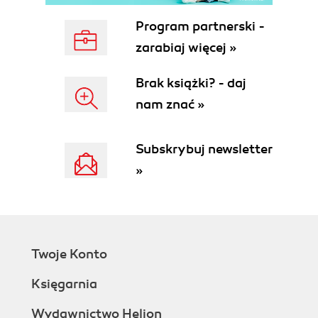
Mobile Apps
Understanding Weaknesses in BLE and
Program partnerski -
Using Packet-Capture Tools
zarabiaj więcej »
Kevo Mobile App Insecurities
Conclusion
Brak książki? - daj
3. Assaulting the Radio NurseBreaching Baby
nam znać »
Monitors and One Other Thing
The Foscam Incident
Foscam Vulnerabilities Exposed by
Subskrybuj newsletter
Researchers
»
Using Shodan to Find Baby Monitors
Exposed on the Internet
Exploiting Default Credentials
Exploiting Dynamic DNS
The Foscam Saga Continues
Twoje Konto
The Belkin WeMo Baby Monitor
Bad Security by Design
Księgarnia
Malware Gone Wild
Some Things Never Change: The WeMo
Wydawnictwo Helion