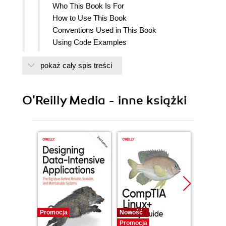
Who This Book Is For
How to Use This Book
Conventions Used in This Book
Using Code Examples
Safari Books Online
pokaż cały spis treści
How to Contact Us
Acknowledgments
1. Lights OutHacking Wireless Lightbulbs to
O'Reilly Media - inne książki
Cause Sustained Blackouts
Why hue?
Controlling Lights via the Website Interface
Information Leakage
Drive-by Blackouts
Weak Password Complexity and
Password Leaks
Controlling Lights Using the iOS App
Stealing the Token from a Mobile Device
Malware Can Cause Perpetual Blackouts
Promocja
Nowość
Nowość
Changing Lightbulb State
Promocja
Promocj