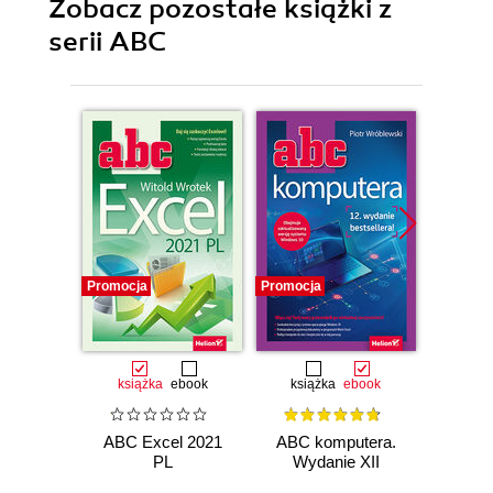
Zobacz pozostałe książki z
serii ABC
Promocja
Promocja
Promocj
książka
ebook
książka
ebook
ksią
ABC Excel 2021
ABC komputera.
ABC E
PL
Wydanie XII