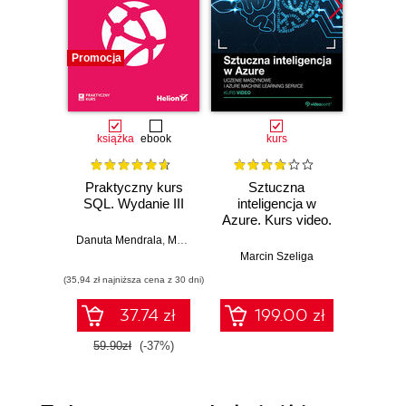
Promocja
książka
ebook
kurs
Praktyczny kurs
Sztuczna
Sz
SQL. Wydanie III
inteligencja w
inte
Azure. Kurs video.
Azure.
Uczenie
Usł
Danuta Mendrala
,
Marcin Szeliga
maszynowe i
Cognit
Marcin Szeliga
Marc
Azure Machine
w 
(35,94 zł najniższa cena z 30 dni)
Learning Service
37.74 zł
199.00 zł
1
59.90zł
(-37%)