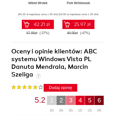
Witold Wrotek
Piotr Wróblewski
Wit
(40,20 zł najniższa cena z 30 dni)
(24,50 zł najniższa cena z 30 dni)
(29,40 zł naj
42.21 zł
25.97 zł
67.00zł
(-37%)
49.00zł
(-47%)
49.0
Oceny i opinie klientów: ABC
systemu Windows Vista PL
Danuta Mendrala, Marcin
Szeliga
Dodaj opinię
5.2
1
2
3
4
5
6
(0)
(0)
(0)
(2)
(3)
(4)