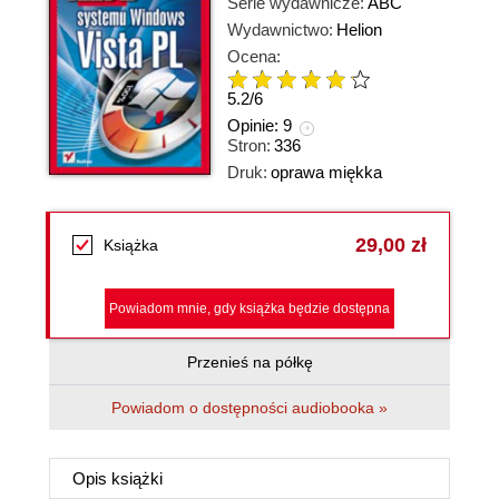
Serie wydawnicze:
ABC
Wydawnictwo:
Helion
Ocena:
5.2
/
6
Opinie:
9
Stron:
336
Druk:
oprawa miękka
29,00 zł
Książka
Powiadom mnie, gdy książka będzie dostępna
Przenieś na półkę
Powiadom o dostępności audiobooka »
Opis
książki