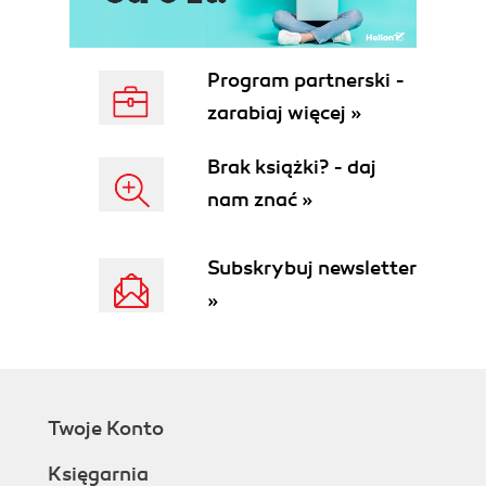
(51)
Eksplorator Windows (52)
Praca z wieloma wersjami plików i folderów (57)
Program partnerski -
Odczytywanie poprzedniej wersji pliku (57)
Odzyskiwanie poprzedniej wersji pliku (58)
zarabiaj więcej »
Indeksy i usługa wyszukiwania (59)
Metadane (60)
Brak książki? - daj
Kategoryzowanie plików (60)
nam znać »
Wyszukiwanie plików i programów (61)
Zapisywanie warunków wyszukiwania (64)
Subskrybuj newsletter
Konfigurowanie indeksowania (66)
Konfigurowanie wyszukiwania (66)
»
Kompresja i szyfrowanie (67)
Kompresowanie plików i folderów (67)
Szyfrowanie plików i folderów (68)
Kontrola konta użytkownika (71)
Chcesz wiedzieć więcej? (73)
Twoje Konto
Proces uruchamiania systemu (73)
Księgarnia
Proces zamykania systemu (76)