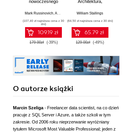
nowoczesnego
Architektura,
śro
systemu,
funkcjonowanie i
Wi
wirtualizacja,
projektowanie.
Ins
Mark Russinovich
,
Andrea Allievi
William Stallings
,
Alex Ionescu
,
David Solomon
Andr
systemy plików,
Wydanie IX
konf
(107,40 zł najniższa cena z 30
(64,50 zł najniższa cena z 30 dni)
(23,50 zł naj
rozruch,
zar
dni)
bezpieczeństwo i
109.19 zł
65.79 zł
dużo więcej.
Wydanie VII
179.00zł
(-39%)
129.00zł
(-49%)
47.0
O autorze
książki
Marcin Szeliga
- Freelancer data scientist, na co dzień
pracuje z SQL Server i Azure, a także szkoli w tym
zakresie. Od 2006 roku nieprzerwanie wyróżniany
tytułem Microsoft Most Valuable Professional; jeden z