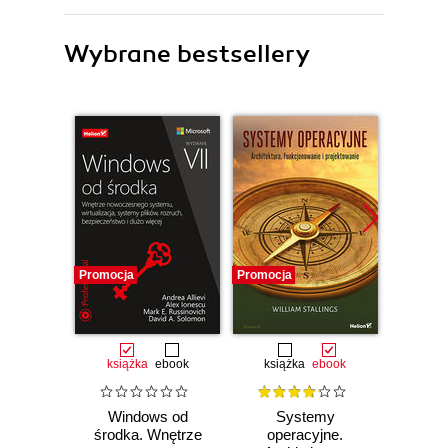
Wybrane bestsellery
Promocja
Promocja
Promocj
książka
ebook
książka
ebook
ksią
Windows od
Systemy
Klas
środka. Wnętrze
operacyjne.
awa