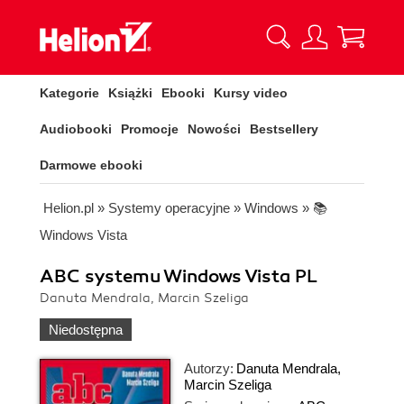
Kategorie
Książki
Ebooki
Kursy video
Audiobooki
Promocje
Nowości
Bestsellery
Darmowe ebooki
Helion.pl
»
Systemy operacyjne
»
Windows
»
📚
Windows Vista
ABC systemu Windows Vista PL
Danuta Mendrala, Marcin Szeliga
Niedostępna
Autorzy:
Danuta Mendrala
,
Marcin Szeliga