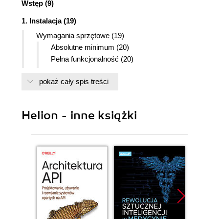
Wstęp (9)
1. Instalacja (19)
Wymagania sprzętowe (19)
Absolutne minimum (20)
Pełna funkcjonalność (20)
Test zgodności komputera z wymaganiami
pokaż cały spis treści
Windows Vista (21)
Instalacja systemu operacyjnego (22)
Instalacja Windows Vista na nowym
Helion - inne książki
komputerze (23)
Aktualizacja wcześniejszej wersji Windows
(27)
Instalacja Visty jako drugiego systemu
operacyjnego (29)
Weryfikacja instalacji (30)
Aktywacja systemu (31)
Zmiana wydania Windows Vista (33)
Chcesz wiedzieć więcej? (34)