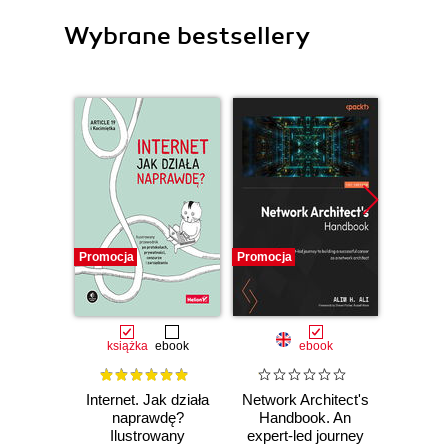
Wybrane bestsellery
Promocja
Promocja
książka
ebook
ebook
Internet. Jak działa
Network Architect's
TikT
naprawdę?
Handbook. An
pierw
Ilustrowany
expert-led journey
Sekret