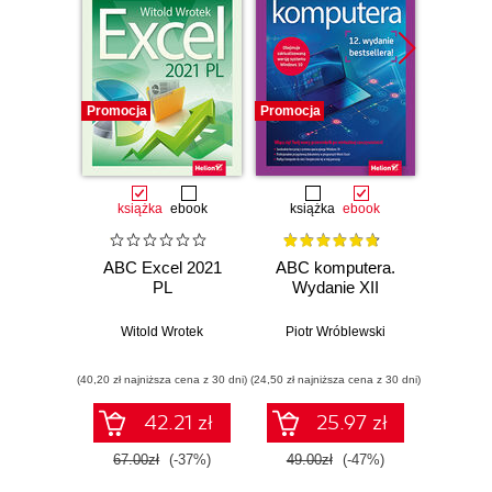
Promocja
Promocja
Promocj
książka
ebook
książka
ebook
ksią
ABC Excel 2021
ABC komputera.
ABC E
PL
Wydanie XII
Witold Wrotek
Piotr Wróblewski
Wit
(40,20 zł najniższa cena z 30 dni)
(24,50 zł najniższa cena z 30 dni)
(29,40 zł naj
42.21 zł
25.97 zł
67.00zł
(-37%)
49.00zł
(-47%)
49.0