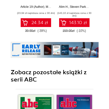
przewodnik po
to building a
jak zd
protokołach,
successful career
foll
Article 19 (Author)
,
Mallory Knodel (Contributor)
Alim H.
,
Steven Parker
,
Ulrike Uhlig i in.
,
Russell Ware
Em
prywatności,
as a network
zarobi
(23,94 zł najniższa cena z 30 dni)
(143,10 zł najniższa cena z 30
cenzurze i
architect
dni)
zarządzaniu
24.34 zł
143.10 zł
39.90zł
(-39%)
159.00zł
(-10%)
Zobacz pozostałe książki z
serii ABC