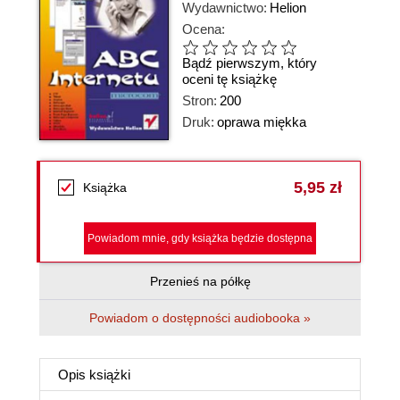
Wydawnictwo:
Helion
Ocena:
Bądź pierwszym, który
oceni tę książkę
Stron:
200
Druk:
oprawa miękka
5,95 zł
Książka
Powiadom mnie, gdy książka będzie dostępna
Przenieś na półkę
Powiadom o dostępności audiobooka »
Opis
książki