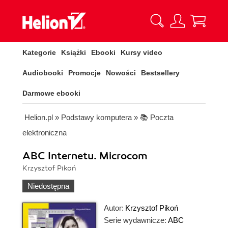
Kategorie
Książki
Ebooki
Kursy video
Audiobooki
Promocje
Nowości
Bestsellery
Darmowe ebooki
Helion.pl
»
Podstawy komputera
»
📚 Poczta
elektroniczna
ABC Internetu. Microcom
Krzysztof Pikoń
Niedostępna
Autor:
Krzysztof Pikoń
Serie wydawnicze:
ABC