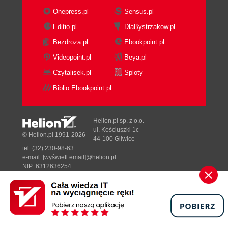
Interia (155)
Onepress.pl
Sensus.pl
YoYo (156)
Editio.pl
DlaBystrzakow.pl
Wprost (158)
Bezdroza.pl
Ebookpoint.pl
Wizytówka (160)
Videopoint.pl
Beya.pl
Rozdział 13. Portale i szperacze sieciowe (163)
Czytalisek.pl
Sploty
Wirtualna Polska (164)
Onet (165)
Biblio.Ebookpoint.pl
YoYo (166)
Interia (167)
Helion.pl sp. z o.o.
Yahoo! (168)
ul. Kościuszki 1c
© Helion.pl 1991-2026
WOW (170)
44-100 Gliwice
AltaVista (171)
tel. (32) 230-98-63
e-mail:
[wyświetl email]@helion.pl
Polska AltaVista (173)
NIP: 6312636254
Deja News (174)
Regon: 241989027
Infoseek (175)
Designed with ♥ by
Tonik.pl
Rozdział 14. Telefony komórkowe i poczta
Pełna wersja strony »
elektroniczna (177)