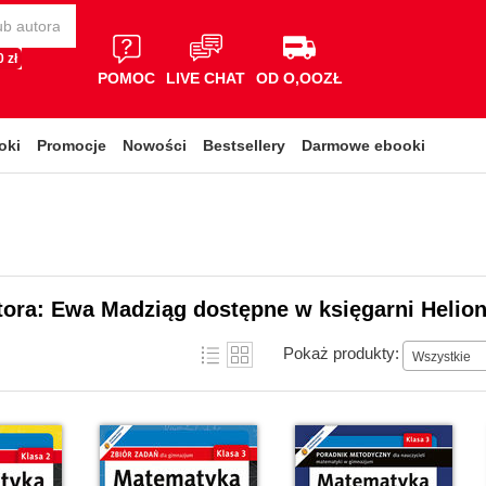
 zł
POMOC
LIVE CHAT
OD O,OOZŁ
oki
Promocje
Nowości
Bestsellery
Darmowe ebooki
tora: Ewa Madziąg dostępne w księgarni Helio
Pokaż produkty:
Wszystkie