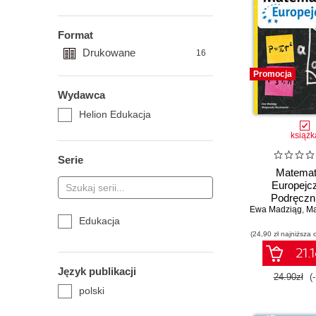
Format
Drukowane
16
Promocja
Wydawca
Helion Edukacja
książk
Serie
Matema
Europejc
Podręczni
Ewa Madziąg
gimnazjum. 
,
Małg
Edukacja
(24,90 zł najniższa 
21.1
Język publikacji
24.90zł
(
polski