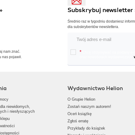
»
Subskrybuj newsletter 
Średnio raz w tygodniu dostaniesz infor
dla subskrybentów newslettera.
Daj nam znać.
*
Chcę otrzymywać na podany e-ma
u nas pojawił.
oraz nowościach wydawniczych.
nia
Wydawnictwo Helion
mocy
O Grupie Helion
dla niewidomych,
Zostań naszym autorem!
ych i niesłyszących
Oceń książkę
klepu
Zgłoś erratę
ywatności
Przykłady do książek
dostępności