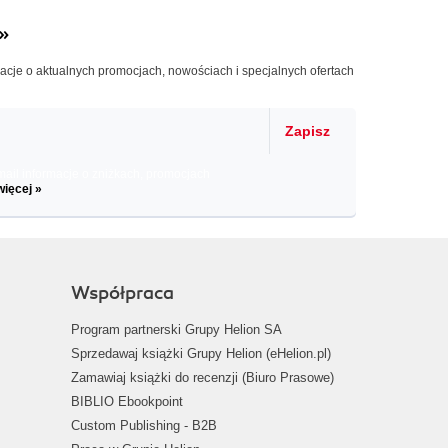
»
macje o aktualnych promocjach, nowościach i specjalnych ofertach
Zapisz
il informacje o zniżkach, promocjach
więcej »
Współpraca
Program partnerski Grupy Helion SA
Sprzedawaj książki Grupy Helion (eHelion.pl)
Zamawiaj książki do recenzji (Biuro Prasowe)
BIBLIO Ebookpoint
Custom Publishing - B2B