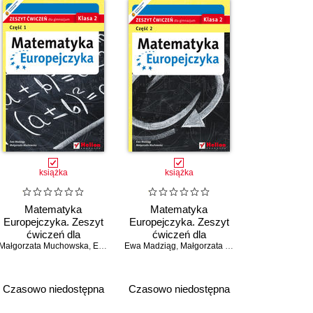
książka
książka
Matematyka
Matematyka
Europejczyka. Zeszyt
Europejczyka. Zeszyt
ćwiczeń dla
ćwiczeń dla
Małgorzata Muchowska
gimnazjum. Klasa 2.
,
Ewa Madziąg
Ewa Madziąg
gimnazjum. Klasa 2.
,
Małgorzata Muchowska
Część 1
Część 2
Czasowo niedostępna
Czasowo niedostępna