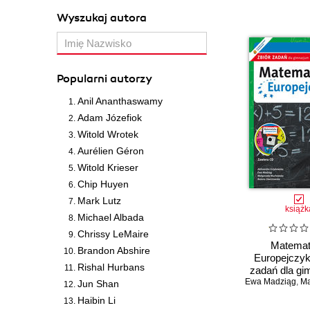
Wyszukaj autora
Popularni autorzy
Anil Ananthaswamy
Adam Józefiok
Witold Wrotek
Aurélien Géron
Witold Krieser
Chip Huyen
Mark Lutz
książk
Michael Albada
Chrissy LeMaire
Matema
Brandon Abshire
Europejczyk
Rishal Hurbans
zadań dla gi
Ewa Madziąg
Klasa
,
Małg
Jun Shan
Haibin Li