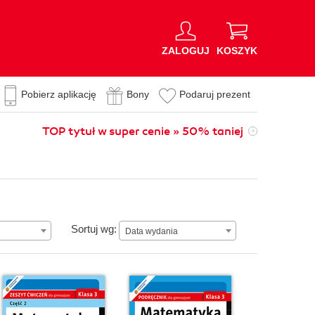
ZALOGUJ
KOSZYK
Pobierz aplikację
Bony
Podaruj prezent
TOP tytuł w super cenie » 50% taniej
n
Data wydania
Sortuj wg:
Data wydania