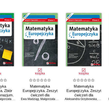
a
książka
książka
tyka
Matematyka
Matematyka
a. Zbiór
Europejczyka. Zeszyt
Europejczyka. Zeszyt
mnazjum.
ćwiczeń dla
ćwiczeń dla
 1
orzata Muchowska
Ewa Madziąg
gimnazjum. Klasa 1.
,
Aleksandra Grzybowska
,
Małgorzata Muchowska
,
Bożena Zawistowska
Aleksandra Grzybowska
gimnazjum. Klasa 1.
,
Aleksandra Grzybowska
,
Ewa Ma
,
B
Część 2
Część 1