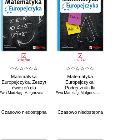
książka
książka
Matematyka
Matematyka
Europejczyka. Zeszyt
Europejczyka.
ćwiczeń dla
Podręcznik dla
Ewa Madziąg
gimnazjum. Klasa 3.
,
Małgorzata Muchowska
Ewa Madziąg
gimnazjum. Klasa 3
,
Małgorzata Muchowska
Część 2
Czasowo niedostępna
Czasowo niedostępna