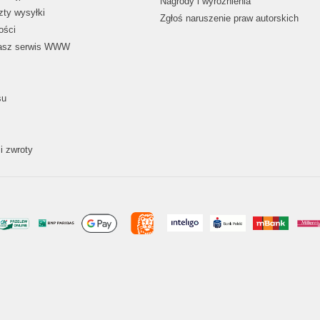
Nagrody i wyróżnienia
zty wysyłki
Zgłoś naruszenie praw autorskich
ości
nasz serwis WWW
su
i zwroty