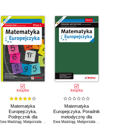
książka
książka
Matematyka
Matematyka
Europejczyka.
Europejczyka. Poradnik
Podręcznik dla
metodyczny dla
dziąg
ożena Zawistowska
Ewa Madziąg
gimnazjum. Klasa 1
,
Małgorzata Muchowska
,
Małgorzata Muchowska
,
Bożena Zawistowska
Ewa Madziąg
nauczycieli matematyki
,
Aleksandra Grzybowska
,
Małgorzata Muchowska
,
Bożena Zawistow
w gimnazjum. Klasa 1