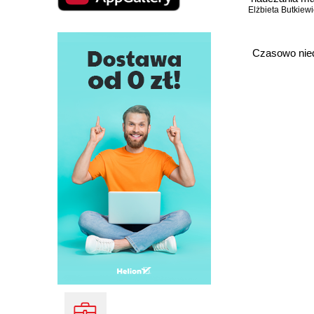
Elżbieta Butkiewi
w gimna
Czasowo nie