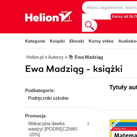
Kursy od 16,70
Kategorie
Książki
Ebooki
Kursy video
Audiobo
Helion.pl
» Autorzy
» 📚
Ewa Madziąg
Ewa Madziąg - książki
Tytuły au
Podkategorie:
Podręczniki szkolne
Promocja
Wakacyjna dawka
1
wiedzy! [PODRĘCZNIKI
-15%]