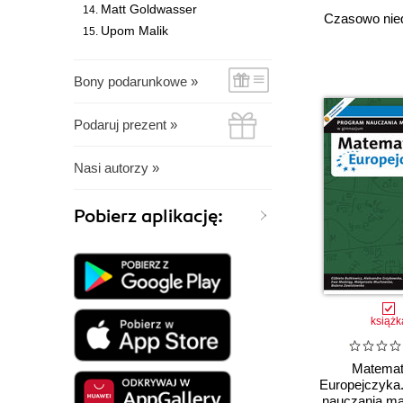
Matt Goldwasser
Czasowo nie
Upom Malik
Bony podarunkowe »
Podaruj prezent »
Nasi autorzy »
Pobierz aplikację:
książk
Matema
Europejczyka
nauczania ma