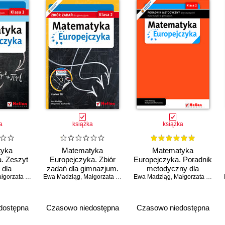
a
książka
książka
tyka
Matematyka
Matematyka
. Zeszyt
Europejczyka. Zbiór
Europejczyka. Poradnik
 dla
zadań dla gimnazjum.
metodyczny dla
Klasa 3.
orzata Muchowska
Ewa Madziąg
Klasa 2
,
Małgorzata Muchowska
Ewa Madziąg
nauczycieli matematyki
,
Małgorzata Muchowska
 1
w gimnazjum. Klasa 2
dostępna
Czasowo niedostępna
Czasowo niedostępna