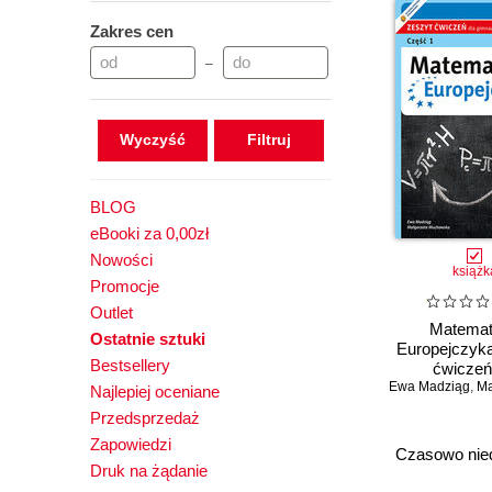
Zakres cen
–
Wyczyść
BLOG
eBooki za 0,00zł
Nowości
książk
Promocje
Outlet
Matema
Ostatnie sztuki
Europejczyka
Bestsellery
ćwiczeń
Ewa Madziąg
gimnazjum. 
,
Małg
Najlepiej oceniane
Część
Przedsprzedaż
Zapowiedzi
Czasowo nie
Druk na żądanie