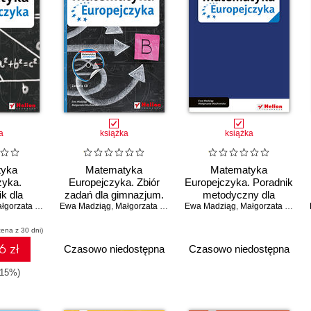
a
książka
książka
tyka
Matematyka
Matematyka
zyka.
Europejczyka. Zbiór
Europejczyka. Poradnik
k dla
zadań dla gimnazjum.
metodyczny dla
Klasa 2
orzata Muchowska
Ewa Madziąg
Klasa 3
,
Małgorzata Muchowska
Ewa Madziąg
nauczycieli matematyki
,
Małgorzata Muchowska
w gimnazjum. Klasa 3
cena z 30 dni)
6 zł
Czasowo niedostępna
Czasowo niedostępna
-15%)