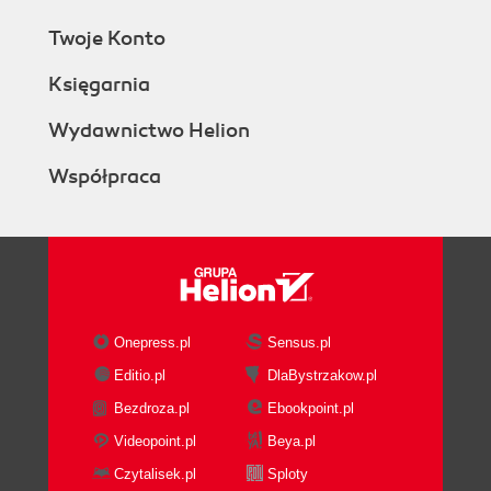
Twoje Konto
Księgarnia
Wydawnictwo Helion
Współpraca
Onepress.pl
Sensus.pl
Editio.pl
DlaBystrzakow.pl
Bezdroza.pl
Ebookpoint.pl
Videopoint.pl
Beya.pl
Czytalisek.pl
Sploty