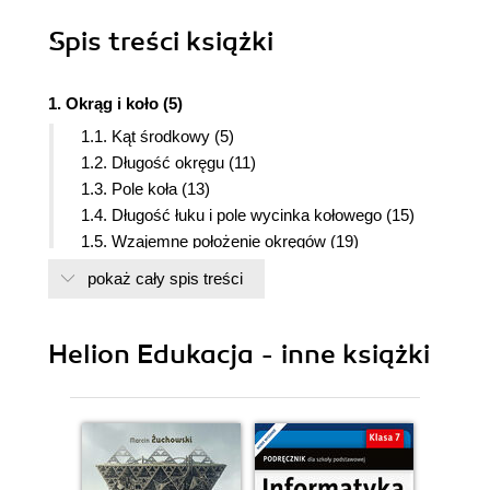
Spis treści
książki
1. Okrąg i koło (5)
1.1. Kąt środkowy (5)
1.2. Długość okręgu (11)
1.3. Pole koła (13)
1.4. Długość łuku i pole wycinka kołowego (15)
1.5. Wzajemne położenie okręgów (19)
1.6. Styczna do okręgu (23)
pokaż cały spis treści
2. Funkcje (31)
2.1. Pojęcie funkcji (31)
Helion Edukacja - inne książki
2.2. Wykres funkcji (35)
2.3. Własności funkcji (39)
3. Układy równań (47)
3.1. Równanie z dwiema niewiadomymi (47)
3.2. Budowanie układów równań. Liczby