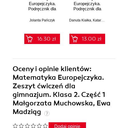
Europejczyka.
Europejczyka.
ósmo
Podręcznik dla
Podręcznik dla
szkoły
szkoły
angi
podstawowej.
podstawowej.
sł
Jolanta Pańczyk
Danuta Kiałka
,
Katarzyna Kiałka
Klasa 8 (Wydanie
Klasa 5 (Wydanie
(39,90 zł naj
II)
II)
16.30 zł
13.00 zł
39.9
Oceny i opinie klientów:
Matematyka Europejczyka.
Zeszyt ćwiczeń dla
gimnazjum. Klasa 2. Część 1
Małgorzata Muchowska, Ewa
Madziąg
Dodaj opinię