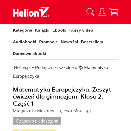
Kategorie
Książki
Ebooki
Kursy video
Audiobooki
Promocje
Nowości
Bestsellery
Darmowe ebooki
Helion.pl
»
Podręczniki szkolne
»
📚 Matematyka
Europejczyka
Matematyka Europejczyka. Zeszyt
ćwiczeń dla gimnazjum. Klasa 2.
Część 1
Małgorzata Muchowska, Ewa Madziąg
Czasowo niedostępna