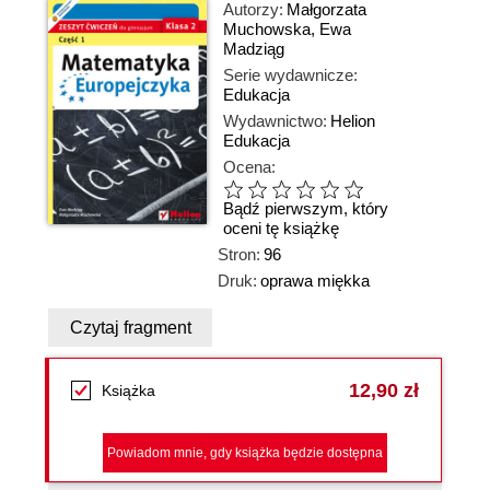
Autorzy:
Małgorzata
Muchowska
,
Ewa
Madziąg
Serie wydawnicze:
Edukacja
Wydawnictwo:
Helion
Edukacja
Ocena:
Bądź pierwszym, który
oceni tę książkę
Stron:
96
Druk:
oprawa miękka
Czytaj fragment
12,90 zł
Książka
Powiadom mnie, gdy książka będzie dostępna