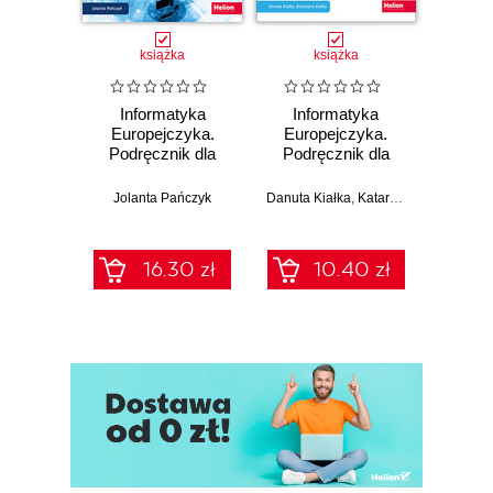
książka
książka
Informatyka
Informatyka
Inf
Europejczyka.
Europejczyka.
Euro
Podręcznik dla
Podręcznik dla
Podr
szkoły
szkoły
podstawowej.
podstawowej.
pods
Jolanta Pańczyk
Danuta Kiałka
,
Katarzyna Kiałka
Jolan
Klasa 7 (Wydanie
Klasa 4
K
II)
16.30 zł
10.40 zł