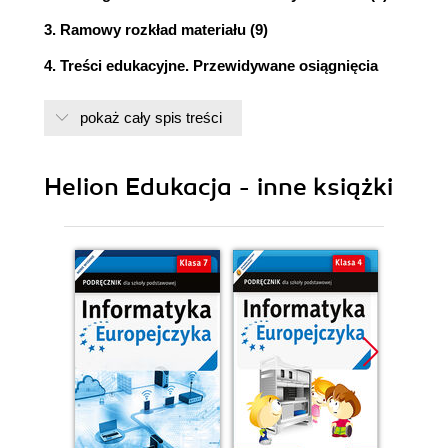
3. Ramowy rozkład materiału (9)
4. Treści edukacyjne. Przewidywane osiągnięcia
ucznia (11)
pokaż cały spis treści
5. Realizacja treści podstawy programowej (25)
6. Sposoby osiągania celów kształcenia i
Helion Edukacja - inne książki
wychowania (30)
7. Opis założonych osiągnięć ucznia (33)
8. Propozycje metod sprawdzania osiągnięć ucznia
(62)