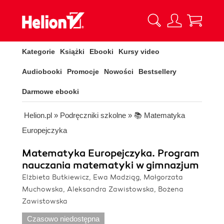
Kategorie
Książki
Ebooki
Kursy video
Audiobooki
Promocje
Nowości
Bestsellery
Darmowe ebooki
Helion.pl
»
Podręczniki szkolne
»
📚 Matematyka
Europejczyka
Matematyka Europejczyka. Program
nauczania matematyki w gimnazjum
Elżbieta Butkiewicz, Ewa Madziąg, Małgorzata
Muchowska, Aleksandra Zawistowska, Bożena
Zawistowska
Czasowo niedostępna