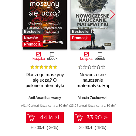
Bestseller
Bestseller
Promocj
Nowość
Promocja
Promocja
książka
ebook
książka
ebook
ksią
Dlaczego maszyny
Nowoczesne
Mate
się uczą? O
nauczanie
deep l
pięknie matematyki
matematyki. Raj
musis
i działaniu
Cantora bez
aby 
współczesnej
kalkulatora?
sieci
Anil Ananthaswamy
Marcin Żuchowski
Ronal
sztucznej
(41,40 zł najniższa cena z 30 dni)
(23,94 zł najniższa cena z 30 dni)
(53,40 zł naj
inteligencji
44.16 zł
33.90 zł
69.00zł
(-36%)
39.90zł
(-15%)
89.0