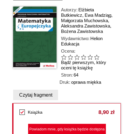
Autorzy:
Elżbieta
Butkiewicz
,
Ewa Madziąg
,
Małgorzata Muchowska
,
Aleksandra Zawistowska
,
Bożena Zawistowska
Wydawnictwo:
Helion
Edukacja
Ocena:
Bądź pierwszym, który
oceni tę książkę
Stron:
64
Druk:
oprawa miękka
Czytaj fragment
8,90 zł
Książka
Powiadom mnie, gdy książka będzie dostępna