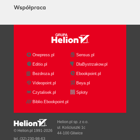
Współpraca
Onepress.pl
Sensus.pl
Editio.pl
DlaBystrzakow.pl
Bezdroza.pl
Ebookpoint.pl
Videopoint.pl
Beya.pl
Czytalisek.pl
Sploty
Biblio.Ebookpoint.pl
Helion.pl sp. z o.o.
ul. Kościuszki 1c
© Helion.pl 1991-2026
44-100 Gliwice
tel. (32) 230-98-63