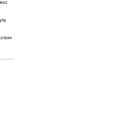
iesz
ytą
czniom