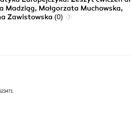
Ewa Madziąg, Małgorzata Muchowska,
na Zawistowska
(0)
623471