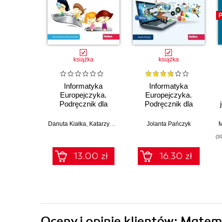
P
książka
książka
Informatyka
Informatyka
Europejczyka.
Europejczyka.
Podręcznik dla
Podręcznik dla
szkoły podstawowej.
szkoły podstawowej.
Klasa 5 (Wydanie II)
Klasa 8 (Wydanie II)
Danuta Kiałka
,
Katarzyna Kiałka
Jolanta Pańczyk
M
(3
13.00 zł
16.30 zł
Oceny i opinie klientów: Matem