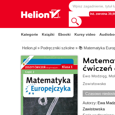
Inż. zwrotna 39,90
Kategorie
Książki
Ebooki
Kursy video
Audiobo
Helion.pl
»
Podręczniki szkolne
»
📚 Matematyka Euro
Matemat
ćwiczeń 
Ewa Madziąg, Mał
Zawistowska
Czasowo niedost
Autorzy:
Ewa Madz
Zawistowska