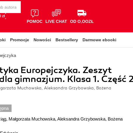
 zł
POMOC
LIVE CHAT
OD O,OOZŁ
oki
Promocje
Nowości
Bestsellery
Darmowe ebooki
pejczyka
yka Europejczyka. Zeszyt
dla gimnazjum. Klasa 1. Część 
gorzata Muchowska, Aleksandra Grzybowska, Bożena
ępna
iąg
,
Małgorzata Muchowska
,
Aleksandra Grzybowska
,
Bożena