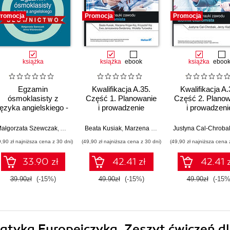
romocja
Promocja
Promocja
książka
książka
ebook
książka
eboo
Egzamin
Kwalifikacja A.35.
Kwalifikacja A.
ósmoklasisty z
Część 1. Planowanie
Część 2. Planow
języka angielskiego -
i prowadzenie
i prowadzeni
słownictwo
działalności w
działalności 
organizacji.
organizacji.
ałgorzata Szewczak
,
Anna Wiśniewska
Beata Kusiak
,
Marzena Krigar-Koj
Justyna Cal-Chroba
,
Krzysztof Koj
,
Ew
Podręcznik do nauki
Podręcznik do n
9,90 zł najniższa cena z 30 dni)
(49,90 zł najniższa cena z 30 dni)
(49,90 zł najniższa cena 
zawodu technik
zawodu techn
ekonomista
ekonomista
33.90 zł
42.41 zł
42.41 z
39.90zł
(-15%)
49.90zł
(-15%)
49.90zł
(-15%
atyka Europejczyka. Zeszyt ćwiczeń d