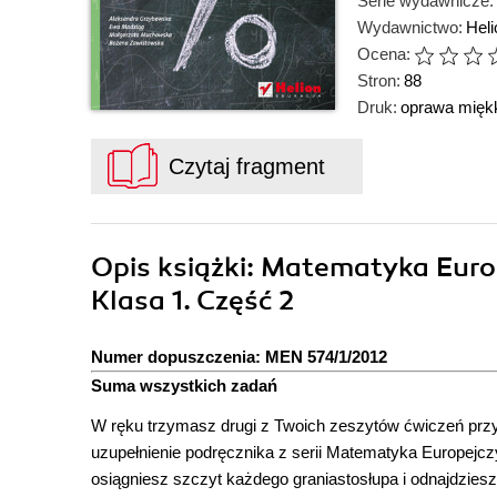
Serie wydawnicze:
Wydawnictwo:
Hel
Ocena:
Stron:
88
Druk:
oprawa mięk
Czytaj fragment
Opis
książki
: Matematyka Europ
Klasa 1. Część 2
Numer dopuszczenia: MEN 574/1/2012
Suma wszystkich zadań
W ręku trzymasz drugi z Twoich zeszytów ćwiczeń przy
uzupełnienie podręcznika z serii Matematyka Europejcz
osiągniesz szczyt każdego graniastosłupa i odnajdzies