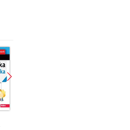
Promocja
Promocja
Promoc
książka
książka