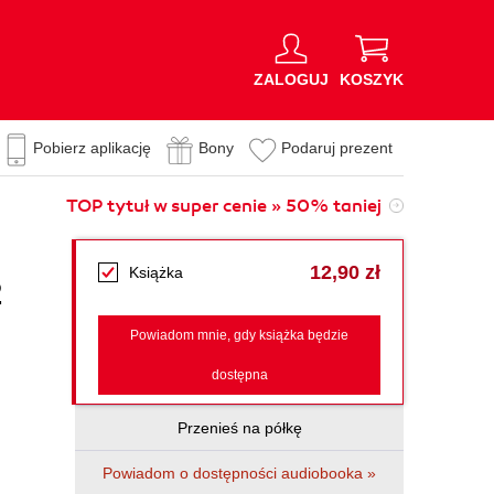
ZALOGUJ
KOSZYK
Pobierz aplikację
Bony
Podaruj prezent
TOP tytuł w super cenie » 50% taniej
12,90 zł
Książka
2
Powiadom mnie, gdy książka będzie
dostępna
Przenieś na półkę
Powiadom o dostępności audiobooka »