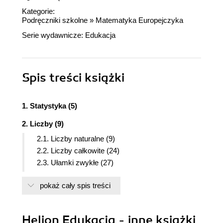
Kategorie:
Podręczniki szkolne
»
Matematyka Europejczyka
Serie wydawnicze:
Edukacja
Spis treści
książki
1. Statystyka (5)
2. Liczby (9)
2.1. Liczby naturalne (9)
2.2. Liczby całkowite (24)
2.3. Ułamki zwykłe (27)
2.4. Ułamki dziesiętne (34)
pokaż cały spis treści
2.5. Działania na liczbach (39)
3. Figury płaskie (43)
3.1. Podstawowe pojęcia geometrii płaskiej (43)
Helion Edukacja - inne książki