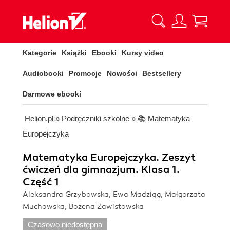
Kategorie
Książki
Ebooki
Kursy video
Audiobooki
Promocje
Nowości
Bestsellery
Darmowe ebooki
Helion.pl
»
Podręczniki szkolne
»
📚 Matematyka
Europejczyka
Matematyka Europejczyka. Zeszyt
ćwiczeń dla gimnazjum. Klasa 1.
Część 1
Aleksandra Grzybowska, Ewa Madziąg, Małgorzata
Muchowska, Bożena Zawistowska
Czasowo niedostępna