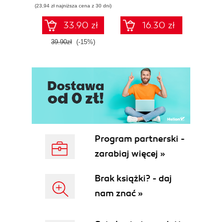
(23,94 zł najniższa cena z 30 dni)
II)
33.90 zł
16.30 zł
39.90zł
(-15%)
Program partnerski -
zarabiaj więcej »
Brak książki? - daj
nam znać »