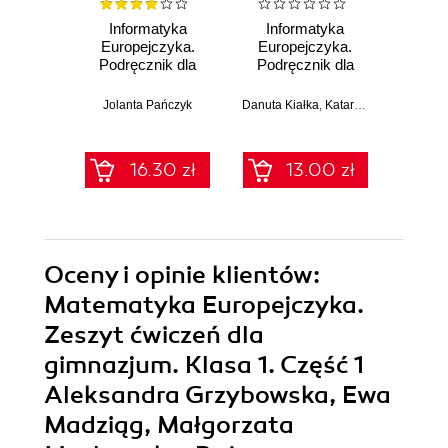
Informatyka
Informatyka
E
Europejczyka.
Europejczyka.
ósmo
Podręcznik dla
Podręcznik dla
szkoły
szkoły
angi
podstawowej.
podstawowej.
sł
Jolanta Pańczyk
Danuta Kiałka
,
Katarzyna Kiałka
Klasa 8 (Wydanie
Klasa 5 (Wydanie
(39,90 zł naj
II)
II)
16.30 zł
13.00 zł
39.9
Oceny i opinie klientów:
Matematyka Europejczyka.
Zeszyt ćwiczeń dla
gimnazjum. Klasa 1. Część 1
Aleksandra Grzybowska, Ewa
Madziąg, Małgorzata