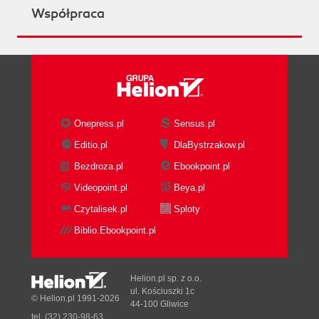
Współpraca
Onepress.pl
Sensus.pl
Editio.pl
DlaBystrzakow.pl
Bezdroza.pl
Ebookpoint.pl
Videopoint.pl
Beya.pl
Czytalisek.pl
Sploty
Biblio.Ebookpoint.pl
Helion.pl sp. z o.o.
ul. Kościuszki 1c
© Helion.pl 1991-2026
44-100 Gliwice
tel. (32) 230-98-63