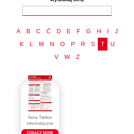
A
B
C
Ć
D
E
F
G
H
I
J
K
L
M
N
O
P
R
S
T
U
V
W
Z
Seria Tablice
informatyczne
ZOBACZ SERIĘ