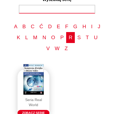
A
B
C
Ć
D
E
F
G
H
I
J
K
L
M
N
O
P
R
S
T
U
V
W
Z
Seria Real
World
ZOBACZ SERIĘ