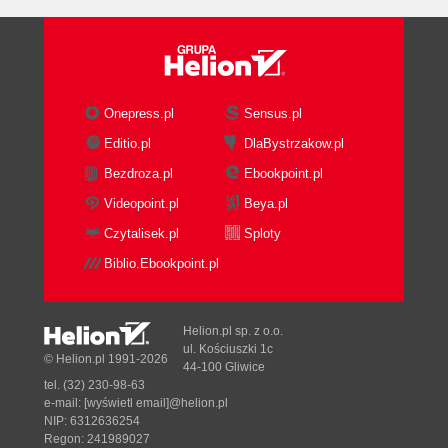
Onepress.pl
Sensus.pl
Editio.pl
DlaBystrzakow.pl
Bezdroza.pl
Ebookpoint.pl
Videopoint.pl
Beya.pl
Czytalisek.pl
Sploty
Biblio.Ebookpoint.pl
Helion.pl sp. z o.o.
ul. Kościuszki 1c
© Helion.pl 1991-2026
44-100 Gliwice
tel. (32) 230-98-63
e-mail:
[wyświetl email]@helion.pl
NIP: 6312636254
Regon: 241989027