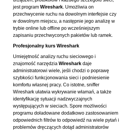
filtrów
jest program
Wireshark
. Umożliwia on
1.15. Określanie sposobu
00:04:45
przechwycenie ruchu na dowolnym interfejsie czy
przechwytywania danych
w dowolnym miejscu, a następnie jego analizę w
1.16. Filtrowanie wybranych
00:04:19
trybie online lub offline po wcześniejszym
zapisaniu przechwyconych pakietów lub ramek.
danych
1.17. Profile w Wireshark
00:06:40
Profesjonalny kurs Wireshark
1.18. Dodawanie kolumny
00:04:17
Umiejętność analizy ruchu sieciowego i
różnicy czasu
znajomość narzędzia
Wireshark
daje
administratorowi wiele, jeśli chodzi o poprawę
1.19. Kolorowanie reguł
00:04:43
szybkości funkcjonowania sieci i podniesienie
1.20. Ustawienia czasu
00:04:55
komfortu własnej pracy. Co istotne, sniffer
przechwyconych danych
Wireshark ułatwia wykrywanie włamań, a także
1.21. Wykorzystanie negacji
00:02:46
identyfikację sytuacji nadzwyczajnych
występujących w sieciach. Spore możliwości
podczas filtrowania
programu doładowane dodatkowo zastosowaniem
1.22. Zapisywanie projektów i
00:04:15
odpowiednich filtrów to odpowiedź na wiele pytań i
ich export
problemów dręczących dotąd administratorów