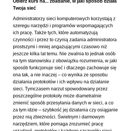
Obierz kurs na... zbadanie, w jaki sposób działa
Twoja sieć
wykorzystanie Wireshark w
GNS3
Administratorzy sieci komputerowych korzystają z
szeregu narzędzi i programów wspomagających
1.7. Instalacja Toolbox
00:04:12
ich pracę. Także tych, które automatyzują
1.8. Model OSI w Wireshark
00:07:49
czynności i przez to czynią zadania administratora
1.9. Nawigacja w GUI
00:05:52
prostszymi i mniej angażującymi czasowo niż
1.10. Przechwytywanie ruchu
00:03:12
jeszcze kilka lat temu. Nie zwalnia to jednak osób
na tym stanowisku z obowiązku rozumienia, w jaki
na komputerze
sposób funkcjonuje sieć i dlaczego zachowuje się
1.11. Konfiguracja przełącznika
00:07:39
ona tak, a nie inaczej – co wynika ze sposobu
do celów pobierania pakietów
działania protokołów i ich wpływu na działanie
1.12. Filtrowanie danych po
00:08:55
sieci. Tymczasem narzut spowodowany przez
poszczególne protokoły może diametralnie
adresie IP
zmienić sposób przesyłania danych w sieci, a co
1.13. Filtrowanie danych po
00:08:32
za tym idzie – szybkość jej działania czy osiąganie
numerze portu
przez nią zbieżności. Świetnym i darmowym
1.14. Konfiguracja szybkich
00:02:45
narzędziem, które pomaga zrozumieć pracę
urządzeń, protokołów i każdego szczegółu sieci,