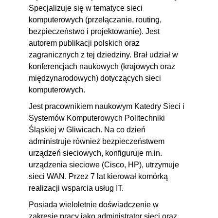
3.11. Fragmentacja pakietów
00:05:38
Specjalizuje się w tematyce sieci
3.12. Geolokacja w Wireshark
00:11:32
komputerowych (przełączanie, routing,
bezpieczeństwo i projektowanie). Jest
3.13. Analiza protokołów
00:10:45
autorem publikacji polskich oraz
routingu OSPF
zagranicznych z tej dziedziny. Brał udział w
konferencjach naukowych (krajowych oraz
4. Bezpieczeństwo sieci i analiza
01:45:30
międzynarodowych) dotyczących sieci
włamań
komputerowych.
4.1. Wprowadzenie
00:02:17
Jest pracownikiem naukowym Katedry Sieci i
4.2. Przechwytywanie hasła
00:08:17
Systemów Komputerowych Politechniki
OSPF za pomocą skryptu
Śląskiej w Gliwicach. Na co dzień
administruje również bezpieczeństwem
języka Python
urządzeń sieciowych, konfiguruje m.in.
4.3. Przechwytywanie hasła do
00:02:29
urządzenia sieciowe (Cisco, HP), utrzymuje
połączenia za pomoca
sieci WAN. Przez 7 lat kierował komórką
protokołu telnet
realizacji wsparcia usług IT.
4.4. Wykorzystanie skryptu
00:05:58
Posiada wieloletnie doświadczenie w
Python do pobierania hasła za
zakresie pracy jako administrator sieci oraz