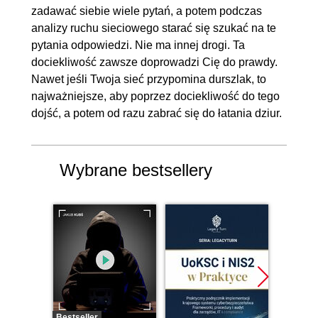
Python oraz przeglądanie
zadawać siebie wiele pytań, a potem podczas
danych TSHARK za pomocą
analizy ruchu sieciowego starać się szukać na te
pytania odpowiedzi. Nie ma innej drogi. Ta
skryptu
dociekliwość zawsze doprowadzi Cię do prawdy.
1.31. Tworzenie skryptu
00:06:56
Nawet jeśli Twoja sieć przypomina durszlak, to
filtrującego pobierane dane
najważniejsze, aby poprzez dociekliwość do tego
dojść, a potem od razu zabrać się do łatania dziur.
2. Przechwytywanie i analiza ruchu
00:28:39
w warstwie 2 OSI
2.1. Wprowadzenie
00:01:42
Wybrane bestsellery
2.2. Działanie protokołu ARP
00:08:38
2.3. Analiza protokołu CDP
00:06:01
2.4. Działanie protokołu STP
00:06:03
(wymiana informacji i elekcja)
2.5. Połączenie TRUNK
00:06:15
3. Przechwytywanie i analiza ruchu
01:26:36
Bestseller
Bestselle