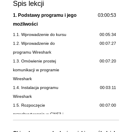
Spis lekcji
1. Podstawy programu i jego
03:00:53
możliwości
1.1. Wprowadzenie do kursu
00:05:34
1.2. Wprowadzenie do
00:07:27
programu Wireshark
1.3. Omówienie prostej
00:07:20
komunikacji w programie
Wireshark
1.4. Instalacja programu
00:03:11
Wireshark
1.5. Rozpoczęcie
00:07:00
przechwytywania w GNS3 i
zapisanie projektu
1.6. Infrastruktura sieci i
00:04:42