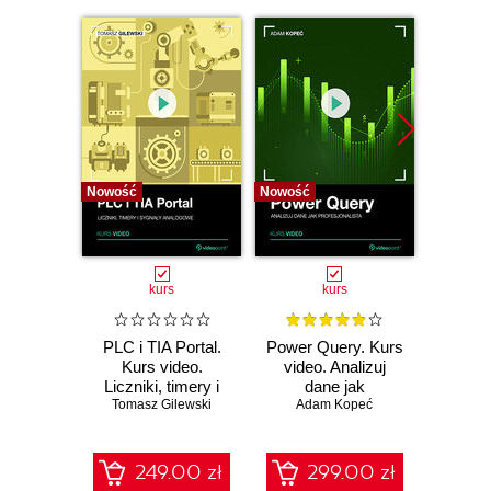
Nowość
Nowość
Nowość
kurs
kurs
PLC i TIA Portal.
Power Query. Kurs
AI w 
Kurs video.
video. Analizuj
video.
Liczniki, timery i
dane jak
voice
sygnały analogowe
Tomasz Gilewski
profesjonalista
Adam Kopeć
Włodzimi
agenc
249.00 zł
299.00 zł
1