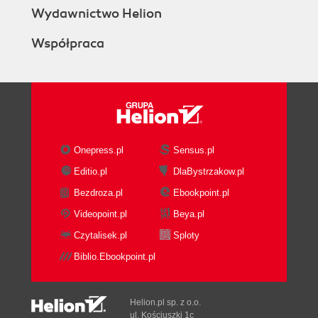
Wydawnictwo Helion
Współpraca
Onepress.pl
Sensus.pl
Editio.pl
DlaBystrzakow.pl
Bezdroza.pl
Ebookpoint.pl
Videopoint.pl
Beya.pl
Czytalisek.pl
Sploty
Biblio.Ebookpoint.pl
Helion.pl sp. z o.o.
ul. Kościuszki 1c