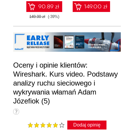
90.89 zł
149.00 zł
4
VOIP za pomocą programu
149.00 zł
(-39%)
Wireshark
4.17. Zakończenie
00:02:43
Oceny i opinie klientów:
Wireshark. Kurs video. Podstawy
analizy ruchu sieciowego i
wykrywania włamań Adam
Józefiok (5)
Dodaj opinię