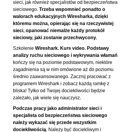
1.23. Wygląd ekranu programu
00:04:31
sieci, jak również specjalistów od bezpieczeństwa
sieciowego.
Trzeba wspomnieć ponadto o
Wireshark
walorach edukacyjnych Wiresharka, dzięki
1.24. Filtry konwersacji
00:03:09
któremu można, opierając się na rzeczywistej
1.25. Statystyki protokołów
00:10:44
sieci, opanować niemalże każdy protokół
1.26. Wykresy w programie
00:07:56
sieciowy, jaki zostanie przechwycony.
Wireshark
Szkolenie
Wireshark. Kurs video. Podstawy
1.27. Instalacja TSHARK w
00:08:56
analizy ruchu sieciowego i wykrywania włamań
kończy się na poziomie podstawowym, niektóre
systemie Ubuntu i
zagadnienia są w nim omówione aż do poziomu
przechwytywanie pakietów
średnio zaawansowanego. Zacznij pracować z
1.28. Wybór interfejsów
00:03:13
programem Wireshark i zobacz każdą ramkę z
przechwytujących
bliska! Tylko od Twojej dociekliwości będzie
zależało, jak wiele się nauczysz.
1.29. Instalacja TERMSHARK
00:05:27
w systemie Ubuntu i
Podczas pracy jako administrator sieci i
specjalista od bezpieczeństwa sieciowego
przechwytywanie pakietów
należy wykazać się przede wszystkim
1.30. Instalacja programu
00:09:11
dociekliwością
. Należy być dociekliwym i