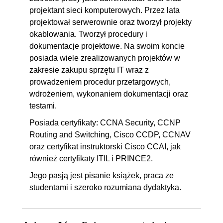
projektant sieci komputerowych. Przez lata
pomocą protokołu telnet
projektował serwerownie oraz tworzył projekty
4.5. Przechwytywanie
00:04:06
okablowania. Tworzył procedury i
komunikacji do serwera TFTP
dokumentacje projektowe. Na swoim koncie
4.6. Przechwytywanie hasła
posiada wiele zrealizowanych projektów w
OGLĄDAJ »
zakresie zakupu sprzętu IT wraz z
do serwera FTP
00:13:46
prowadzeniem procedur przetargowych,
4.7. Wykorzystanie skryptu
00:05:12
wdrożeniem, wykonaniem dokumentacji oraz
języka Python do wyświetlania
testami.
hasła serwera FTP
Posiada certyfikaty: CCNA Security, CCNP
4.8. Przechwytywanie ruchu
00:07:00
Routing and Switching, Cisco CCDP, CCNAV
oraz certyfikat instruktorski Cisco CCAI, jak
HTTP
również certyfikaty ITIL i PRINCE2.
4.9. Instalacja KaliLinux
00:03:06
Jego pasją jest pisanie książek, praca ze
4.10. Wykorzystanie Kali Linux
00:07:34
studentami i szeroko rozumiana dydaktyka.
do przeprowadzenia ataku na
DTP
4.11. Wykorzystanie Kali Linux
00:05:29