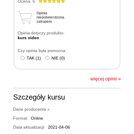
spełnia swoje zadanie. Do tego w materiałach
Ocena: 6
dodatkowych dostajemy skrót tej wiedzy, z którego
Opinia
później można dowoli korzystać bez konieczności
niepotwierdzona
zakupem
wracania do nagrań. Połączenie dwóch autorów też
na plus, przy jednym przyzwyczajając się do głosu
Opinia dotyczy produktu:
możemy się szybko zacząć nudzić a tutaj tłumaczy
kurs video
nam zagadnienia raz jeden raz drugi. Fajna
Czy opinia była pomocna:
odskocznia! :)
TAK
(
1
)
NIE
(
0
)
więcej opinii »
Szczegóły kursu
Dane producenta »
Format:
Online
Data aktualizacji:
2021-04-06