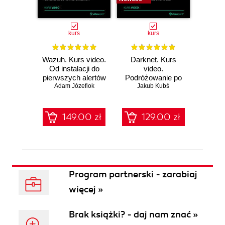
kurs
kurs
Wazuh. Kurs video.
Darknet. Kurs
Metas
Od instalacji do
video.
vid
pierwszych alertów
Podróżowanie po
pene
Adam Józefiok
ciemnej stronie
Jakub Kubś
Ad
ł
sieci
zabe
149.00 zł
129.00 zł
1
Program partnerski - zarabiaj
więcej »
Brak książki? - daj nam znać »