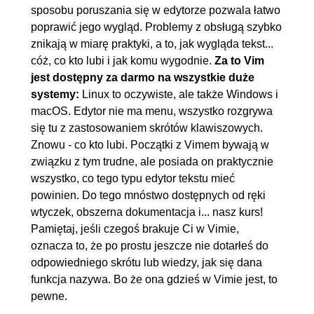
sposobu poruszania się w edytorze pozwala łatwo
środowisko deweloperskie cz. 1
poprawić jego wygląd. Problemy z obsługą szybko
5.5. Własny Vim jako
00:19:39
znikają w miarę praktyki, a to, jak wygląda tekst...
cóż, co kto lubi i jak komu wygodnie.
Za to Vim
środowisko deweloperskie cz. 2
jest dostępny za darmo na wszystkie duże
5.6. Vim Ultimate - instalacja i
00:17:56
systemy:
Linux to oczywiste, ale także Windows i
korzystanie
macOS. Edytor nie ma menu, wszystko rozgrywa
5.7. Vim kompilowany ze zródła
00:08:37
się tu z zastosowaniem skrótów klawiszowych.
Znowu - co kto lubi. Początki z Vimem bywają w
5.8. Podsumowanie
00:01:57
związku z tym trudne, ale posiada on praktycznie
6. Ćwiczenia - Vim na co dzień w
00:56:02
wszystko, co tego typu edytor tekstu mieć
pracy
powinien. Do tego mnóstwo dostępnych od ręki
wtyczek, obszerna dokumentacja i... nasz kurs!
6.1. Ćwiczenie 1
00:14:02
Pamiętaj, jeśli czegoś brakuje Ci w Vimie,
6.2. Ćwiczenie 2
00:09:05
oznacza to, że po prostu jeszcze nie dotarłeś do
6.3. Ćwiczenie 3
00:15:40
odpowiedniego skrótu lub wiedzy, jak się dana
funkcja nazywa. Bo że ona gdzieś w Vimie jest, to
6.4. Ćwiczenie 4
00:13:30
pewne.
6.5. Vim Adventure
00:02:37