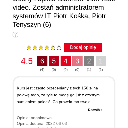
video. Zostań administratorem
systemów IT Piotr Kośka, Piotr
Tenyszyn (6)
Dodaj opinię
4.5
6
5
4
3
2
1
(4)
(0)
(0)
(0)
(1)
(1)
Kurs jest często przeceniany z tych 150 zł na
połowę tego, za tyle to mogę go już z czystym
sumieniem polecić. Co prawda ma swoje
mankamenty, faktycznie czasami lekko przynudzi
Rozwiń »
ale jest kompletny - autorzy mają bardzo szeroką
Opinia: anonimowa
wiedzę, wytłumaczyli bardzo wiele funkcji i kurs
Opinia dodana: 2022-06-03