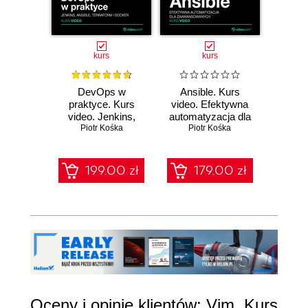
kurs
kurs
DevOps w
Ansible. Kurs
Py
praktyce. Kurs
video. Efektywna
admin
video. Jenkins,
automatyzacja dla
Kurs
Ansible, Terraform i
Piotr Kośka
zaawansowanych
Piotr Kośka
pod
Pi
Docker
auto
pracy
D
199.00 zł
179.00 zł
1
Oceny i opinie klientów: Vim. Kurs