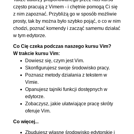
często pracują z Vimem - i chętnie pomogą Ci się
3.9. Podsumowanie cz. 1
00:14:02
z nim zapoznać. Przybliżą go w sposób możliwie
3.10. Podsumowanie cz. 2
00:19:27
prosty, tak by można było szybko pojąć, o co w nim
4. Edytor Vim cz. 2
02:25:59
chodzi, poznać komendy i zacząć samemu działać
w tym edytorze.
4.1. Szukanie, zamiana tekstu,
00:10:24
Co Cię czeka podczas naszego kursu Vim?
sortowanie
W trakcie kursu Vim:
4.2. Omówienie tryby Insert
00:07:04
Dowiesz się, czym jest Vim.
mode
Skonfigurujesz swoje środowisko pracy.
4.3. Omówienie tryby Visual
00:06:50
Poznasz metody działania z tekstem w
Vimie.
Mode
Opanujesz tajniki funkcji dostępnych w
4.4. Vim Diff
00:09:30
edytorze.
4.5. Inne funkcje Vima
00:18:58
Zobaczysz, jakie ułatwiające pracę skróty
4.6. Używanie Makro w Vimie
00:09:33
oferuje Vim.
4.7. Komendy Shella w Vimie
00:08:24
Co więcej...
4.8. Wprowadzenie - plik .vimrc
00:13:28
Zbudujesz własne środowisko edytorskie i