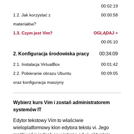
00:02:19
1.2. Jak korzystać z
00:00:58
materiałów?
1.3. Czym jest Vim?
OGLĄDAJ »
00:05:10
2. Konfiguracja środowiska pracy
00:34:09
2.1. Instalacja VirtualBox
00:01:42
2.2. Pobieranie obrazu Ubuntu
00:09:05
oraz konfiguracja maszyny
wirtualnej
2.3. Instalacja Ubuntu
00:10:41
Wybierz kurs Vim i zostań administratorem
2.4. Podłączanie przez SSH do
00:06:51
systemów IT
maszyny wirtualnej
Edytor tekstowy Vim to właściwie
2.5. WSL w Windowsie -
00:03:46
wieloplatformowy klon edytora tekstu vi. Jego