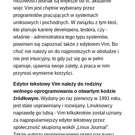
możliwości jednak są większe od vi, aktualnie
alternatywa dla maszyny
więc Vim jest chętnie wybierany przez
wirtualnej
programistów pracujących w systemach
2.6. Podsumowanie
00:02:04
uniksowych i pochodnych. W związku z tym ktoś,
kto planuje karierę developera, testera, czy -
3. Edytor Vim cz. 1
01:41:21
właśnie - administratora tego typu systemów,
3.1. Instalacja Vim w
00:04:53
powinien się zapoznać także z edytorem Vim. Bo
choć nie należy on do najprostszych w obsłudze i
środowisku Linux
nie jest intuicyjny, to gdy już się go w pełni
3.2. Instalacja Vim w
00:02:41
opanuje, ujawnia swoje zalety, a praca w nim
środowisku Windows
przynosi wymierne korzyści.
3.3. Pierwsze kroki w Vimie
00:12:24
Edytor tekstowy Vim należy do rodziny
3.4. Tryby pracy w Vimie
00:07:17
wolnego oprogramowania o otwartym kodzie
3.5. Manipulacja tekstem cz. 1
00:14:19
źródłowym.
Wydany po raz pierwszy w 1991 roku,
jest stale usprawniany i rozwijany. Linuksowcy
3.6. Manipulacja tekstem cz. 2
00:07:49
naprawdę go lubią - Vim kilkukrotnie został uznany
3.7. Manipulacja tekstem cz. 3
00:06:06
za najpopularniejszy edytor tekstowy przez
3.8. Więcej o poruszaniu się w
00:12:23
społeczność skupioną wokół „Linux Journal”.
Vimie
Także autorzy proponowanego przez nas kursu