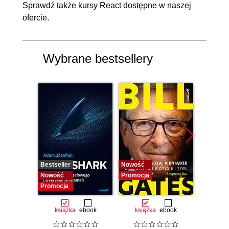
Sprawdź także
kursy React
dostępne w naszej
6.6. Zakończenie
00:01:08
ofercie.
Wybrane bestsellery
Bestseller
Nowość
Nowość
Nowość
Promocja
Promocj
Promocja
książka
ebook
książka
ebook
ksią