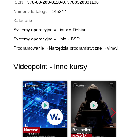
ISBN:
978-83-283-8110-0, 9788328381100
Numer z katalogu:
145247
Kategorie:
Systemy operacyjne
»
Linux
»
Debian
Systemy operacyjne
»
Unix
»
BSD
Programowanie
»
Narzędzia programistyczne
»
Vim/vi
Videopoint - inne kursy
Nowość
Bestseller
Bestselle
Nowość
Nowość