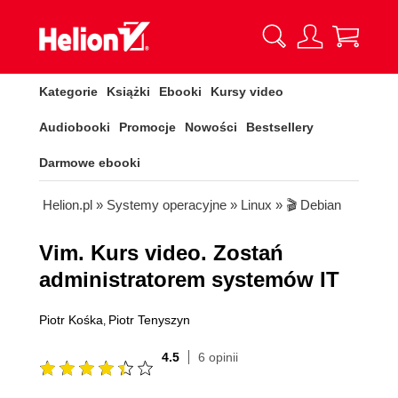
Kategorie
Książki
Ebooki
Kursy video
Audiobooki
Promocje
Nowości
Bestsellery
Darmowe ebooki
Helion.pl
»
Systemy operacyjne
»
Linux
»
🎬 Debian
Vim. Kurs video. Zostań
administratorem systemów IT
Piotr Kośka
Piotr Tenyszyn
,
4.5
6 opinii