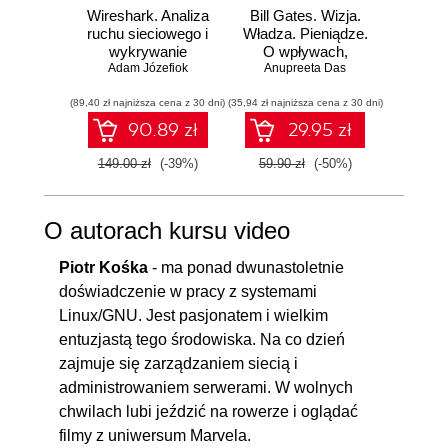
Wireshark. Analiza
Bill Gates. Wizja.
Zar
ruchu sieciowego i
Władza. Pieniądze.
powier
wykrywanie
O wpływach,
Adam Józefiok
włamań
biznesie i tym, co
Anupreeta Das
cyberb
Ron Edd
niejawne
Strateg
(89,40 zł najniższa cena z 30 dni)
(35,94 zł najniższa cena z 30 dni)
(59,40 zł naj
ochro
cy
90.89 zł
29.95 zł
149.00 zł
(-39%)
59.90 zł
(-50%)
99.00
O autorach kursu video
Piotr Kośka
- ma ponad dwunastoletnie
doświadczenie w pracy z systemami
Linux/GNU. Jest pasjonatem i wielkim
entuzjastą tego środowiska. Na co dzień
zajmuje się zarządzaniem siecią i
administrowaniem serwerami. W wolnych
chwilach lubi jeździć na rowerze i oglądać
filmy z uniwersum Marvela.