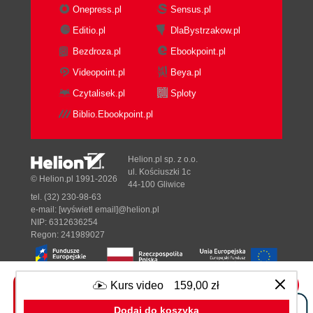
Onepress.pl
Sensus.pl
Editio.pl
DlaBystrzakow.pl
Bezdroza.pl
Ebookpoint.pl
Videopoint.pl
Beya.pl
Czytalisek.pl
Sploty
Biblio.Ebookpoint.pl
Helion.pl sp. z o.o.
ul. Kościuszki 1c
© Helion.pl 1991-2026
44-100 Gliwice
tel. (32) 230-98-63
e-mail:
[wyświetl email]@helion.pl
NIP: 6312636254
Regon: 241989027
Kurs video
159,00 zł
Designed with ♥ by
Tonik.pl
Dodaj do koszyka