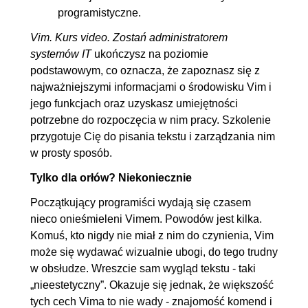
4.9. Vim w GUI Linux, Windows
00:09:51
programistyczne.
4.10. Podsumowanie rozdziału
00:17:56
Vim. Kurs video. Zostań administratorem
cz. 1
systemów IT
ukończysz na poziomie
4.11. Podsumowanie rozdziału
00:15:32
podstawowym, co oznacza, że zapoznasz się z
najważniejszymi informacjami o środowisku Vim i
cz. 2
jego funkcjach oraz uzyskasz umiejętności
4.12. Podsumowanie rozdziału
00:18:29
potrzebne do rozpoczęcia w nim pracy. Szkolenie
cz. 3
przygotuje Cię do pisania tekstu i zarządzania nim
w prosty sposób.
5. Budowanie własnych środowisk
01:48:41
Tylko dla orłów? Niekoniecznie
5.1. Vimrc - budowanie
00:11:20
Początkujący programiści wydają się czasem
własnego edytora cz. 1
nieco onieśmieleni Vimem. Powodów jest kilka.
5.2. Vimrc - budowanie
00:14:23
Komuś, kto nigdy nie miał z nim do czynienia, Vim
własnego edytora cz. 2
może się wydawać wizualnie ubogi, do tego trudny
5.3. Vundle jako menadżer
00:19:01
w obsłudze. Wreszcie sam wygląd tekstu - taki
„nieestetyczny”. Okazuje się jednak, że większość
wtyczek do Vima
tych cech Vima to nie wady - znajomość komend i
5.4. Własny Vim jako
00:15:48