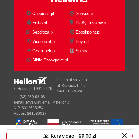
Onepress.pl
Sensus.pl
Editio.pl
DlaBystrzakow.pl
Bezdroza.pl
Ebookpoint.pl
Videopoint.pl
Beya.pl
Czytalisek.pl
Sploty
Biblio.Ebookpoint.pl
Helion.pl sp. z o.o.
ul. Kościuszki 1c
© Helion.pl 1991-2026
44-100 Gliwice
tel. (32) 230-98-63
e-mail:
[wyświetl email]@helion.pl
NIP: 6312636254
Regon: 241989027
Kurs video
99,00 zł
Designed with ♥ by
Tonik.pl