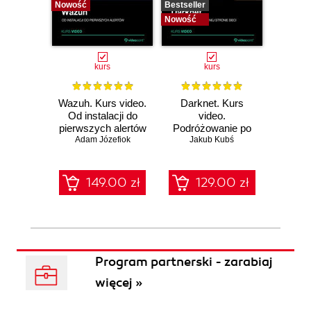
Nowość
Bestseller
Bestselle
Nowość
Nowość
kurs
kurs
Wazuh. Kurs video.
Darknet. Kurs
Metas
Od instalacji do
video.
vid
pierwszych alertów
Podróżowanie po
pene
Adam Józefiok
ciemnej stronie
Jakub Kubś
Ad
ł
sieci
zabe
149.00 zł
129.00 zł
1
Program partnerski - zarabiaj
więcej »