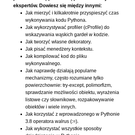
3.13. Poszerzenie informacji o
00:12:53
ekspertów. Dowiesz się między innymi:
dekoratorach
Jak mierzyć i kilkakrotnie przyspieszyć czas
3.14. Przeciążanie operatorów
00:22:19
wykonywania kodu Pythona.
Jak wykorzystywać profiler (cProfile) do
w Pythonie - część I
wskazywania wąskich gardeł w kodzie.
3.15. Przeciążanie operatorów
00:14:09
Jak tworzyć własne dekoratory.
w Pythonie - część II
Jak pisać menedżery kontekstu.
3.16. Wszystkie metody
00:10:40
Jak kompilować kod do pliku
wykonywalnego.
specjalne w Pythonie -
Jak naprawdę działają popularne
początek
mechanizmy, często rozumiane tylko
3.17. Zastosowanie hash oraz
00:10:39
powierzchownie: try-except, polimorfizm,
__copy__ i __deepcopy__
sprawdzanie możliwości obiektu, wyrażenia
listowe czy słownikowe, rozpakowywanie
3.18. Wszystkie metody
00:14:27
obiektów i wiele innych.
specjalne w Pythonie
Jak korzystać z wprowadzonego w Pythonie
3.19. Metody __getitem__,
00:16:55
3.8 operatora walrus (:=).
__setitem__, __get__, __set__
Jak wykorzystać wszystkie sposoby