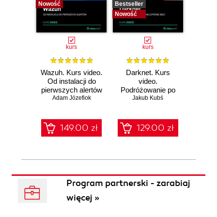
Nowość
Bestseller
Bestselle
Nowość
Nowość
kurs
kurs
Wazuh. Kurs video.
Darknet. Kurs
Metas
Od instalacji do
video.
vid
pierwszych alertów
Podróżowanie po
pene
Adam Józefiok
ciemnej stronie
Jakub Kubś
Ad
ł
sieci
zabe
149.00 zł
129.00 zł
1
Program partnerski - zarabiaj
więcej »