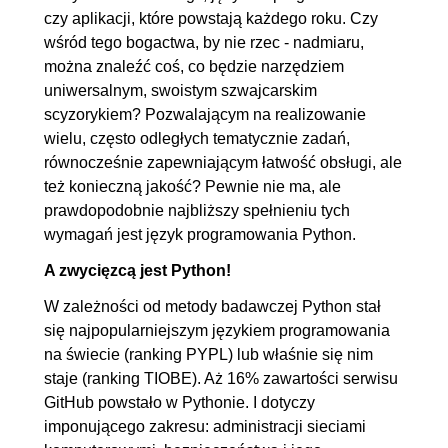
2.1. Duck typing
00:06:08
czy aplikacji, które powstają każdego roku. Czy
2.2. Polimorfizm
00:09:26
wśród tego bogactwa, by nie rzec - nadmiaru,
można znaleźć coś, co będzie narzędziem
2.3. Funkcje polimorficzne
00:06:42
uniwersalnym, swoistym szwajcarskim
2.4. List comprehension
00:09:09
scyzorykiem? Pozwalającym na realizowanie
2.5. Dict comprehension
00:05:55
wielu, często odległych tematycznie zadań,
2.6. Wiele znaczeń znaku
00:15:07
równocześnie zapewniającym łatwość obsługi, ale
też konieczną jakość? Pewnie nie ma, ale
gwiazdki
prawdopodobnie najbliższy spełnieniu tych
2.7. Python nie zwraca wielu
00:06:06
wymagań jest język programowania Python.
wartości
A zwycięzcą jest Python!
2.8. Podstawowe znaczenia
00:05:05
W zależności od metody badawczej Python stał
znaku podkreślenia
się najpopularniejszym językiem programowania
2.9. F-string
00:15:48
na świecie (ranking PYPL) lub właśnie się nim
2.10. Else w Pythonie
00:08:42
staje (ranking TIOBE). Aż 16% zawartości serwisu
2.11. Rekurencja w Pythonie
00:13:50
GitHub powstało w Pythonie. I dotyczy
imponującego zakresu: administracji sieciami
2.12. Zmienne lokalne i
00:06:15