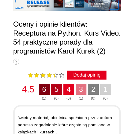
Oceny i opinie klientów:
Receptura na Python. Kurs Video.
54 praktyczne porady dla
programistów Karol Kurek (2)
Dodaj opinię
4.5
6
5
4
3
2
1
(1)
(0)
(0)
(1)
(0)
(0)
świetny materiał, obietnica spełniona przez autora -
porusza zagadnienie które często są pomijane w
książkach i kursach .