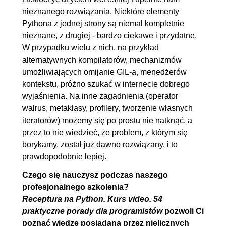
nieznanego rozwiązania. Niektóre elementy
3.4. Dziedziczenie wielokrotne
00:17:09
Pythona z jednej strony są niemal kompletnie
3.5. Zaawansowane
00:08:54
nieznane, z drugiej - bardzo ciekawe i przydatne.
sprawdzanie typu obiektu
W przypadku wielu z nich, na przykład
alternatywnych kompilatorów, mechanizmów
3.6. Tworzymy iteratory
00:07:16
umożliwiających omijanie GIL-a, menedżerów
3.7. Iterator przez __getitem__
00:04:52
kontekstu, próżno szukać w internecie dobrego
3.8. Tworzymy generatory
00:06:09
wyjaśnienia. Na inne zagadnienia (operator
3.9. Generator przez wyrażenie
00:09:21
walrus, metaklasy, profilery, tworzenie własnych
iteratorów) możemy się po prostu nie natknąć, a
listowe
przez to nie wiedzieć, że problem, z którym się
3.10. Inne znaczenia znaku
00:05:54
borykamy, został już dawno rozwiązany, i to
podkreślenia
prawdopodobnie lepiej.
3.11. Używamy nowego
00:12:19
Czego się nauczysz podczas naszego
mechanizmu dataclass
profesjonalnego szkolenia?
3.12. Klasy i metody
00:07:06
Receptura na Python. Kurs video. 54
praktyczne porady dla programistów
pozwoli Ci
abstrakcyjne
poznać wiedzę posiadaną przez nielicznych