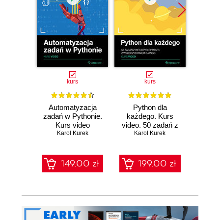
kurs
kurs
Automatyzacja
Python dla
Py
zadań w Pythonie.
każdego. Kurs
każd
Kurs video
video. 50 zadań z
video
Karol Kurek
web developmentu
Karol Kurek
prak
Ka
z wykorzystaniem
prog
Django
obi
149.00 zł
199.00 zł
1