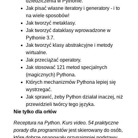
dziedziczenia w Pythonie.
3.20. Pickle, metoda reduce i
00:16:14
Jak pisać własne iteratory i generatory - i to
metody atrybutów
na wiele sposobów!
3.21. Wszystkie metody
00:09:06
Jak tworzyć metaklasy.
specjalne w Pythonie
Jak tworzyć dataklasy wprowadzone w
Pythonie 3.7.
3.22. Metoda specjalna
00:15:46
Jak tworzyć klasy abstrakcyjne i metody
__reduce__ a __reduce_ex__
wirtualne.
3.23. Metody specjalne
00:13:07
Jak przeciążać operatory.
uruchamiane, gdy klasa ma
Jak stosować 121 metod specjalnych
(magicznych) Pythona.
metaklasę
Których mechanizmów Pythona lepiej się
3.24. MRO - Method
00:17:58
wystrzegać.
Resolution Order
Jak sprawić, żeby Python działał inaczej, niż
3.25. init_subclass
00:04:49
przewidzieli twórcy tego języka.
Nie tylko dla orłów
3.26. Praktyczny przypadek
00:10:42
użycia init_subclass
Receptura na Python. Kurs video. 54 praktyczne
porady dla programistów
jest skierowany do osób,
4. Poznajemy popularne biblioteki
01:41:55
które dobrze opanowały przynajmniej podstawy