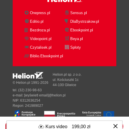
Onepress.pl
Sensus.pl
Editio.pl
DlaBystrzakow.pl
Bezdroza.pl
Ebookpoint.pl
Videopoint.pl
Beya.pl
Czytalisek.pl
Sploty
Biblio.Ebookpoint.pl
Helion.pl sp. z o.o.
ul. Kościuszki 1c
© Helion.pl 1991-2026
44-100 Gliwice
tel. (32) 230-98-63
e-mail:
[wyświetl email]@helion.pl
NIP: 6312636254
Regon: 241989027
Kurs video
199,00 zł
Designed with ♥ by
Tonik.pl