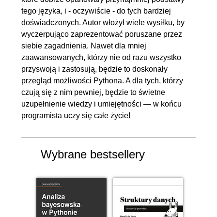
Pythona
tego języka, i - oczywiście - do tych bardziej
doświadczonych. Autor włożył wiele wysiłku, by
4.1. Poznajemy IPythona
00:13:16
wyczerpująco zaprezentować poruszane przez
4.2. Poznajemy zeszyty
00:03:51
siebie zagadnienia. Nawet dla mniej
Jupytera
zaawansowanych, którzy nie od razu wszystko
4.3. Biblioteka platform
00:04:35
przyswoją i zastosują, będzie to doskonały
przegląd możliwości Pythona. A dla tych, którzy
4.4. Poznajemy match case
00:08:35
czują się z nim pewniej, będzie to świetne
4.5. Asercje
00:05:24
uzupełnienie wiedzy i umiejętności — w końcu
4.6. Omówienie biblioteki
00:10:48
programista uczy się całe życie!
itertools
4.7. Omówienie biblioteki
00:08:35
Wybrane bestsellery
functools
4.8. Omówienie biblioteki
00:13:53
inspect
4.9. Omówienie biblioteki
00:08:24
calendar