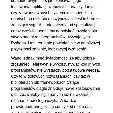
komputerowymi, bezpieczeństwa i jego
nielokalne
testowania, aplikacji webowych, analizy danych
2.13. Przedziały
00:05:53
czy zaawansowanych systemów eksperckich
2.14. Funkcja wbudowana
OGLĄDAJ »
opartych na uczeniu maszynowym. Jest to bardzo
znaczący sygnał — niezależnie od specjalizacji
zip
00:09:01
coraz częściej będziemy napotykać rozwiązania
2.15. Operator morsa
OGLĄDAJ »
stworzone przez programistów używających
00:11:43
Pythona. I ten trend nie powinien się w najbliższej
2.16. Łańcuchy operatorów
00:04:27
przyszłości zmienić, lecz raczej wzmocnić.
2.17. Funkcje all i any
00:04:43
Warto jednak mieć świadomość, że aby dobrze
zrozumieć i efektywnie wykorzystywać kod innych
3. Obiektowość zaawansowana w
05:00:18
programistów, nie wystarczy podstawowa wiedza.
Pythonie
Czy to w gotowych rozwiązaniach, czy też w
bibliotekach lub frameworkach tysiące
3.1. Obiekty modyfikowalne i
00:10:01
programistów ciągle znajduje nowe zastosowanie
niemodyfikowalne [namedtuple]
dla - zdawałoby się, znanych już na wskroś -
3.2. Modyfikowalne parametry
00:09:26
mechanizmów tego języka. A bardzo
funkcji
prawdopodobne jest, że cudzy kod może nas
zaskoczyć użyciem wcześniej zupełnie nam
3.3. Sloty
00:12:07