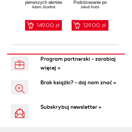
pierwszych alertów
Podróżowanie po
pene
Adam Józefiok
ciemnej stronie
Jakub Kubś
Ad
ł
sieci
zabe
149.00 zł
129.00 zł
1
Program partnerski - zarabiaj
więcej »
Brak książki? - daj nam znać »
Subskrybuj newsletter »