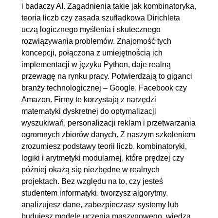
1.12. Suma zbiorów
00:07:04
i badaczy AI. Zagadnienia takie jak kombinatoryka,
teoria liczb czy zasada szufladkowa Dirichleta
1.13. Zasada włączeń i
OGLĄDAJ »
uczą logicznego myślenia i skutecznego
wyłączeń
00:13:16
rozwiązywania problemów. Znajomość tych
1.14. Zasada włączeń i
00:16:52
koncepcji, połączona z umiejętnością ich
wyłączeń - zadania
implementacji w języku Python, daje realną
przewagę na rynku pracy. Potwierdzają to giganci
2. Teoria liczb - wybrane zagadnienia
02:16:24
branży technologicznej – Google, Facebook czy
2.1. Równoliczność
00:08:59
Amazon. Firmy te korzystają z narzędzi
matematyki dyskretnej do optymalizacji
2.2. Równoliczność wybranych
00:09:17
wyszukiwań, personalizacji reklam i przetwarzania
zbiorów nieskończonych
ogromnych zbiorów danych. Z naszym szkoleniem
2.3. Zbiory przeliczalne i
00:12:22
zrozumiesz podstawy teorii liczb, kombinatoryki,
nieprzeliczalne
logiki i arytmetyki modularnej, które prędzej czy
później okażą się niezbędne w realnych
2.4. Przeliczalność zbioru liczb
00:11:25
projektach. Bez względu na to, czy jesteś
wymiernych
studentem informatyki, tworzysz algorytmy,
2.5. Liczby pierwsze -
00:10:00
analizujesz dane, zabezpieczasz systemy lub
podstawowe własności
budujesz modele uczenia maszynowego, wiedza