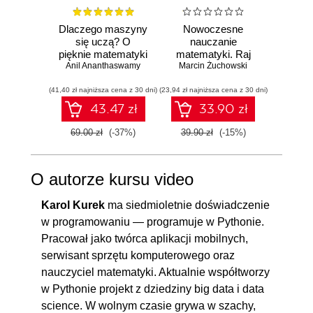
rodzaju (Liczby Laha)
4.9. Rozwiązanie zadania
00:09:44
Dlaczego maszyny
Nowoczesne
Mate
się uczą? O
nauczanie
deep l
4.10. Liczby Bella
00:08:16
pięknie matematyki
matematyki. Raj
musis
4.11. Chińskie twierdzenie o
00:16:01
Anil Ananthaswamy
i działaniu
Marcin Żuchowski
Cantora bez
Ronal
aby 
współczesnej
kalkulatora?
sieci
resztach
(41,40 zł najniższa cena z 30 dni)
sztucznej
(23,94 zł najniższa cena z 30 dni)
(53,40 zł naj
inteligencji
4.12. Co dalej?
00:06:09
43.47 zł
33.90 zł
69.00 zł
(-37%)
39.90 zł
(-15%)
89.00
O autorze kursu video
Karol Kurek
ma siedmioletnie doświadczenie
w programowaniu — programuje w Pythonie.
Pracował jako twórca aplikacji mobilnych,
serwisant sprzętu komputerowego oraz
nauczyciel matematyki. Aktualnie współtworzy
w Pythonie projekt z dziedziny big data i data
science. W wolnym czasie grywa w szachy,