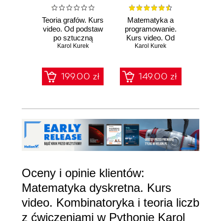
Teoria grafów. Kurs
Matematyka a
Auto
video. Od podstaw
programowanie.
zadań 
po sztuczną
Kurs video. Od
Ku
inteligencję i
Karol Kurek
pojęcia liczby po
Karol Kurek
Ka
agentów AI
płaszczyznę
zespoloną w
Pythonie
199.00 zł
149.00 zł
1
Oceny i opinie klientów:
Matematyka dyskretna. Kurs
video. Kombinatoryka i teoria liczb
z ćwiczeniami w Pythonie Karol