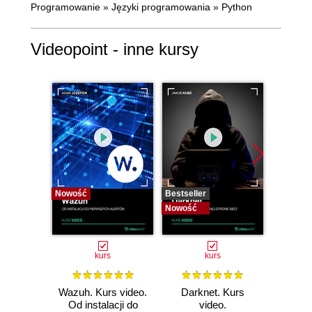
Programowanie
»
Języki programowania
»
Python
Videopoint - inne kursy
Nowość
Bestseller
Bestselle
Nowość
Nowość
kurs
kurs
Wazuh. Kurs video.
Darknet. Kurs
Metas
Od instalacji do
video.
vid