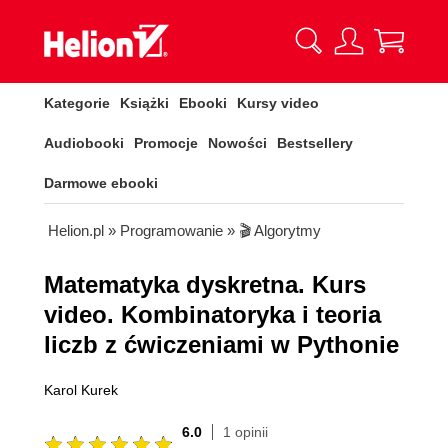
Kategorie
Książki
Ebooki
Kursy video
Audiobooki
Promocje
Nowości
Bestsellery
Darmowe ebooki
Helion.pl
»
Programowanie
»
🎬 Algorytmy
Matematyka dyskretna. Kurs
video. Kombinatoryka i teoria
liczb z ćwiczeniami w Pythonie
Karol Kurek
6.0
1 opinii