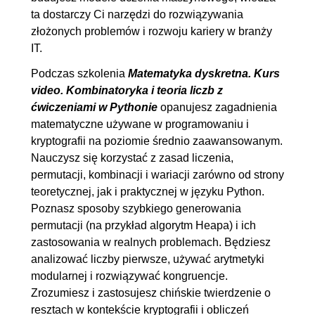
ta dostarczy Ci narzędzi do rozwiązywania
2.6. Liczby pierwsze -
00:14:38
złożonych problemów i rozwoju kariery w branży
implementacja
IT.
2.7. Liczby pierwsze - dalsze
00:15:38
Podczas szkolenia
Matematyka dyskretna. Kurs
własności
video. Kombinatoryka i teoria liczb z
2.8. NWD i NWW
00:08:11
ćwiczeniami w Pythonie
opanujesz zagadnienia
2.9. NWD i NWW w zadaniach
00:13:55
matematyczne używane w programowaniu i
kryptografii na poziomie średnio zaawansowanym.
2.10. Liczby względnie
00:06:37
Nauczysz się korzystać z zasad liczenia,
pierwsze
permutacji, kombinacji i wariacji zarówno od strony
2.11. Wstęp do kongruencji
00:08:42
teoretycznej, jak i praktycznej w języku Python.
2.12. Arytmetyka kongruencji
00:05:06
Poznasz sposoby szybkiego generowania
permutacji (na przykład algorytm Heapa) i ich
2.13. Przykłady zadań z
00:11:34
zastosowania w realnych problemach. Będziesz
kongruencji
analizować liczby pierwsze, używać arytmetyki
modularnej i rozwiązywać kongruencje.
3. Kombinacje i symbol Newtona
01:28:14
Zrozumiesz i zastosujesz chińskie twierdzenie o
3.1. Symbol Newtona
00:08:47
resztach w kontekście kryptografii i obliczeń