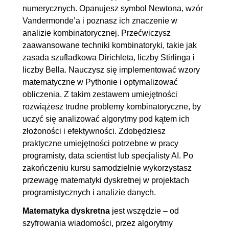
3.2. Kombinacje
00:08:48
numerycznych. Opanujesz symbol Newtona, wzór
Vandermonde’a i poznasz ich znaczenie w
3.3. Sytuacje prowadzące do
00:04:58
analizie kombinatorycznej. Przećwiczysz
kombinacji
zaawansowane techniki kombinatoryki, takie jak
3.4. Reguła mnożenia i
00:10:12
zasada szufladkowa Dirichleta, liczby Stirlinga i
dodawania w kombinacjach
liczby Bella. Nauczysz się implementować wzory
matematyczne w Pythonie i optymalizować
3.5. Przykłady zadań z
00:18:20
obliczenia. Z takim zestawem umiejętności
kombinacji
rozwiążesz trudne problemy kombinatoryczne, by
3.6. Kombinacje w Pythonie
00:07:12
uczyć się analizować algorytmy pod kątem ich
3.7. Symbol Newtona w
00:10:37
złożoności i efektywności. Zdobędziesz
praktyczne umiejętności potrzebne w pracy
zadaniach
programisty, data scientist lub specjalisty AI. Po
3.8. Symbol Newtona w
00:13:00
zakończeniu kursu samodzielnie wykorzystasz
zadaniach 2
przewagę matematyki dyskretnej w projektach
3.9. Wzór Vandermonde'a
00:06:20
programistycznych i analizie danych.
4. Wybrane zagadnienia z
02:05:02
Matematyka dyskretna
jest wszędzie – od
szyfrowania wiadomości, przez algorytmy
matematyki dyskretnej i