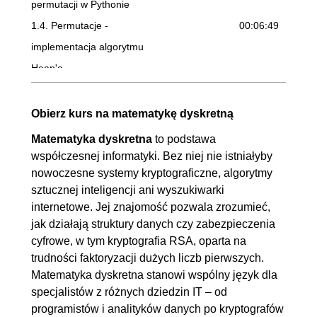
permutacji w Pythonie
1.4. Permutacje -
00:06:49
implementacja algorytmu
Heap'a
1.5. Wariacje - definicje i proste
00:09:07
wzory
Obierz kurs na matematykę dyskretną
1.6. Reguła mnożenia
00:07:46
Matematyka dyskretna
to podstawa
1.7. Reguła mnożenia w
00:13:07
współczesnej informatyki. Bez niej nie istniałyby
nowoczesne systemy kryptograficzne, algorytmy
zadaniach
sztucznej inteligencji ani wyszukiwarki
1.8. Piszemy proste programy
00:06:41
internetowe. Jej znajomość pozwala zrozumieć,
sprawdzające
jak działają struktury danych czy zabezpieczenia
1.9. Reguła dodawania
00:11:51
cyfrowe, w tym kryptografia RSA, oparta na
trudności faktoryzacji dużych liczb pierwszych.
1.10. Reguła dodawania w
00:12:32
Matematyka dyskretna stanowi wspólny język dla
zadaniach
specjalistów z różnych dziedzin IT – od
1.11. Notacja sumy
00:15:53
programistów i analityków danych po kryptografów