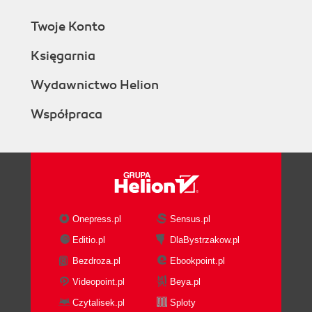
Twoje Konto
Księgarnia
Wydawnictwo Helion
Współpraca
Onepress.pl
Sensus.pl
Editio.pl
DlaBystrzakow.pl
Bezdroza.pl
Ebookpoint.pl
Videopoint.pl
Beya.pl
Czytalisek.pl
Sploty