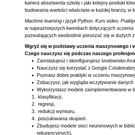
kariera absolwenta szkoły i jaki kolejny produkt k
4.3. Klasyfikacja tekstów przy wykorzystaniu głęboki
budowania wartości właściwie w każdej branży, w kt
maszynowego
Machine learning i język Python. Kurs video. Prakt
4.4. Klasyfikacja obrazów przy wykorzystaniu głęboki
w najważniejszych kwestiach dotyczących uczenia
neuronowych
pozwalających swobodnie poruszać się w dużych zb
4.5. Klasyfikacja obrazów przy wykorzystaniu techniki 
Wgryź się w podstawy uczenia maszynowego i wyk
5. Przykłady zastosowania regresji
Czego nauczysz się podczas naszego profesjon
5.1. Co to jest regresja?
Zainstalujesz i skonfigurujesz środowisko An
Nauczysz się korzystać z Google Colaboratory
5.2. Estymacja oczekiwanej wartości na podstawie da
Poznasz dobre praktyki w uczeniu maszynowy
maszynowego
Zobaczysz, jak wygląda wczytywanie danych i
5.3. Estymacja oczekiwanej wartości na podstawie o
Wykorzystasz modele zaimplementowane w bibl
5.4. Prognozowanie wartości w szeregach czasowych p
klasyfikacji,
regresji,
6. Przykłady zastosowania uczenia nienadzoro
redukcji wymiaru,
6.1. Czym charakteryzuje się uczenie maszynowe ni
poszukiwania skupień.
Zbudujesz modele sieci neuronowych w biblio
6.2. Klasteryzacja danych numerycznych
rekurencyjnych).