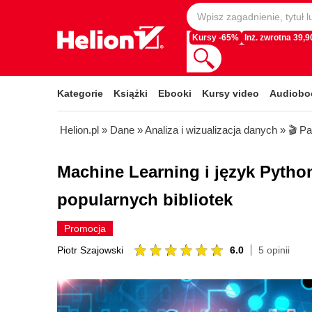
Kursy -65%
Inż. zwrotna 39,90
Kategorie
Książki
Ebooki
Kursy video
Audiobo
Helion.pl
»
Dane
»
Analiza i wizualizacja danych
»
🎬 P
Machine Learning i język Pytho
popularnych bibliotek
Promocja
6.0
5 opinii
Piotr Szajowski