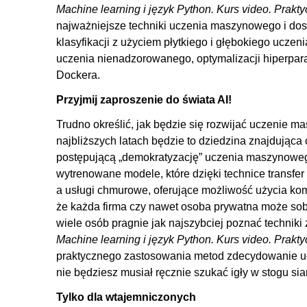
Machine learning i język Python. Kurs video. Prakt
najważniejsze techniki uczenia maszynowego i do
klasyfikacji z użyciem płytkiego i głębokiego ucze
uczenia nienadzorowanego, optymalizacji hiperpa
Dockera.
Przyjmij zaproszenie do świata AI!
Trudno określić, jak będzie się rozwijać uczenie m
najbliższych latach będzie to dziedzina znajdują
postępującą „demokratyzację” uczenia maszynowego 
wytrenowane modele, które dzięki technice transfe
a usługi chmurowe, oferujące możliwość użycia kom
że każda firma czy nawet osoba prywatna może sobi
wiele osób pragnie jak najszybciej poznać technik
Machine learning i język Python. Kurs video. Prakt
praktycznego zastosowania metod zdecydowanie uła
nie będziesz musiał ręcznie szukać igły w stogu sia
Tylko dla wtajemniczonych