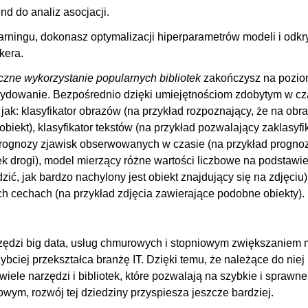
OGLĄDAJ »
00
nd do analiz asocjacji.
00
arningu, dokonasz optymalizacji hiperparametrów modeli i odkr
00
kera.
00:
yczne wykorzystanie popularnych bibliotek
zakończysz na pozio
ocy Dockera
00
ydowanie. Bezpośrednio dzięki umiejętnościom zdobytym w cz
jak: klasyfikator obrazów (na przykład rozpoznający, że na obra
00:
obiekt), klasyfikator tekstów (na przykład pozwalający zaklasyf
00
prognozy zjawisk obserwowanych w czasie (na przykład progno
k drogi), model mierzący różne wartości liczbowe na podstawi
dzić, jak bardzo nachylony jest obiekt znajdujący się na zdjęciu)
 cechach (na przykład zdjęcia zawierające podobne obiekty).
rzędzi big data, usług chmurowych i stopniowym zwiększaniem
ciej przekształca branżę IT. Dzięki temu, że należące do niej
iele narzędzi i bibliotek, które pozwalają na szybkie i sprawne
ym, rozwój tej dziedziny przyspiesza jeszcze bardziej.