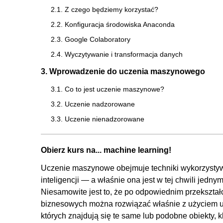
2.1. Z czego będziemy korzystać?
2.2. Konfiguracja środowiska Anaconda
2.3. Google Colaboratory
2.4. Wyczytywanie i transformacja danych
3. Wprowadzenie do uczenia maszynowego
3.1. Co to jest uczenie maszynowe?
3.2. Uczenie nadzorowane
3.3. Uczenie nienadzorowane
3.4. Dobre praktyki treningu modeli oraz standardy 
DM)
Obierz kurs na... machine learning!
4. Przykłady zastosowania klasyfikacji
Uczenie maszynowe obejmuje techniki wykorzystyw
inteligencji — a właśnie ona jest w tej chwili jed
4.1. Przykłady modeli klasyfikacji
Niesamowite jest to, że po odpowiednim przekształ
4.2. Klasyfikacja przy wykorzystaniu płytkiego 
biznesowych można rozwiązać właśnie z użyciem 
płytkiego uczenia maszynowego
których znajdują się te same lub podobne obiekty, k