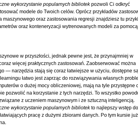
yczne wykorzystanie popularnych bibliotek
pozwoli Ci odkryć
stosować modele do Twoich celów. Oprócz przykładów zastoso
nia maszynowego oraz zastosowania regresji znajdziesz tu przyk
rametrów oraz konteneryzacji wytrenowanych modeli za pomocą
aszynowe w przyszłości, jednak pewne jest, że przynajmniej w
ca coraz więcej praktycznych zastosowań. Zaobserwować można
— narzędzia stają się coraz łatwiejsze w użyciu, dostępne są
r learningu łatwo jest zaprząc do rozwiązywania własnych prob
puterów o dużej mocy obliczeniowej, mają na tyle przystępne 
e pozwolić na korzystanie z tych narzędzi. To wszystko powodu
i związane z uczeniem maszynowym i ze sztuczną inteligencją.
yczne wykorzystanie popularnych bibliotek
to najlepszy wstęp d
twiających pracę z dużymi zbiorami danych. Po tym kursie już
na.