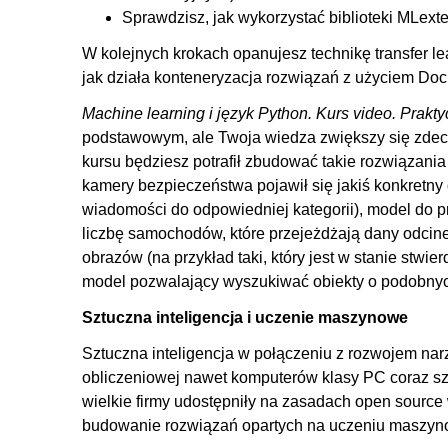
6.3. Klasteryzacja obrazów
Sprawdzisz, jak wykorzystać biblioteki MLexte
6.4. Reguły asocjacyjne
W kolejnych krokach opanujesz technikę transfer le
6.5. Redukcja wymiaru danych numerycznych
jak działa konteneryzacja rozwiązań z użyciem Doc
7. Dodatek 1
Machine learning i język Python. Kurs video. Prakt
7.1. Konteneryzacja wytrenowanych modeli przy pom
podstawowym, ale Twoja wiedza zwiększy się zdec
kursu będziesz potrafił zbudować takie rozwiązania 
8. Dodatek 2
kamery bezpieczeństwa pojawił się jakiś konkretny 
8.1. Optymalizacja hiperparametrów
wiadomości do odpowiedniej kategorii), model do 
liczbę samochodów, które przejeżdżają dany odcine
obrazów (na przykład taki, który jest w stanie stwier
model pozwalający wyszukiwać obiekty o podobnych
Sztuczna inteligencja i uczenie maszynowe
Sztuczna inteligencja w połączeniu z rozwojem na
obliczeniowej nawet komputerów klasy PC coraz szyb
wielkie firmy udostępniły na zasadach open source w
budowanie rozwiązań opartych na uczeniu maszynow