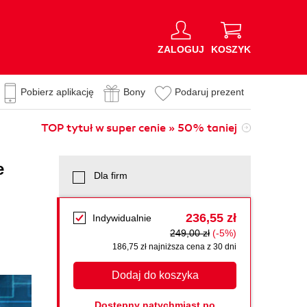
ZALOGUJ
KOSZYK
Pobierz aplikację
Bony
Podaruj prezent
TOP tytuł w super cenie » 50% taniej
e
Dla firm
236,55 zł
Indywidualnie
249,00 zł
(-5%)
186,75 zł najniższa cena z 30 dni
Dodaj do koszyka
Dostępny natychmiast po