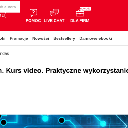
NOWOŚĆ
 zł
POMOC
LIVE CHAT
DLA FIRM
oki
Promocje
Nowości
Bestsellery
Darmowe ebooki
andas
n. Kurs video. Praktyczne wykorzystani