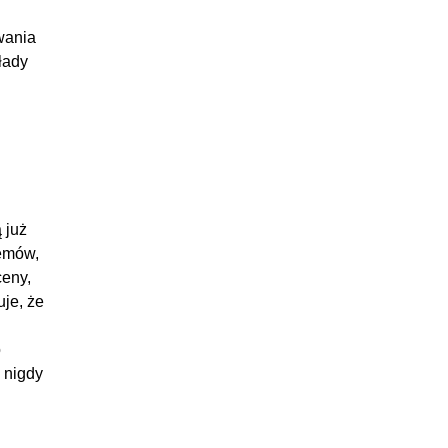
wania
łady
 już
lemów,
ceny,
je, że
o
 nigdy