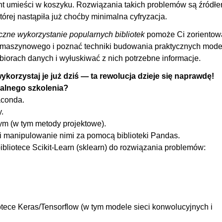
lient umieści w koszyku. Rozwiązania takich problemów są źródł
ego uczenia, w tym wprowadzenie do metod głebokiego uczenia
01
órej nastąpiła już choćby minimalna cyfryzacja.
yczne wykorzystanie popularnych bibliotek
pomoże Ci zorientow
ego uczenia, w tym wprowadzenie do konwolucyjnych sieci
01
 maszynowego i poznać techniki budowania praktycznych model
iorach danych i wyłuskiwać z nich potrzebne informacje.
Transfer Learningu
00
orzystaj je już dziś — ta rewolucja dzieje się naprawdę!
01:
alnego szkolenia?
aconda.
00
.
nych numerycznych przy wykorzystaniu płytkiego uczenia
00
m (w tym metody projektowe).
 manipulowanie nimi za pomocą biblioteki Pandas.
brazów przy wykorzystaniu głębokiego uczenia maszynowego
00
iotece Scikit-Learn (sklearn) do rozwiązania problemów:
rzy wykorzystaniu uczenia głębokiego
00
wanego
01:
enadzorowane?
00
tece Keras/Tensorflow (w tym modele sieci konwolucyjnych i
00