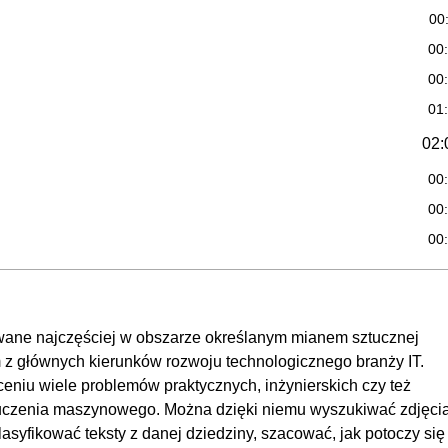
00
00
00
01
02:
00
00
00
pracy w projektach z obszaru modelowania danych (SEMMA, CRISP-
00
04:
ane najczęściej w obszarze określanym mianem sztucznej
nym z głównych kierunków rozwoju technologicznego branży IT.
00
ceniu wiele problemów praktycznych, inżynierskich czy też
uczenia maszynowego, w tym wprowadzenie do metod
OGLĄDAJ »
uczenia maszynowego. Można dzięki niemu wyszukiwać zdjęcia
00:28:20
lasyfikować teksty z danej dziedziny, szacować, jak potoczy się