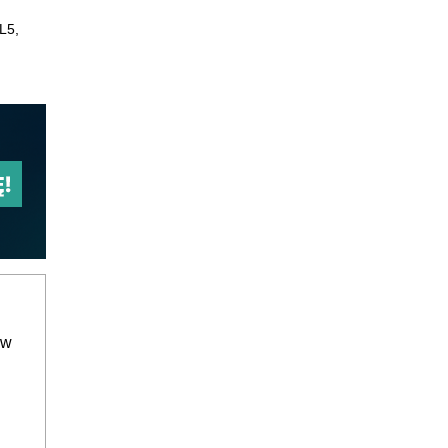
L5,
ów