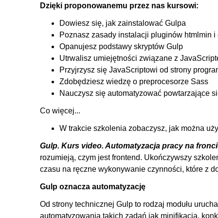
Dzięki proponowanemu przez nas kursowi:
5.3. SASS i jego możliwości
5.4. JavaScript
Dowiesz się, jak zainstalować Gulpa
5.5. Podsumowanie projektu
Poznasz zasady instalacji pluginów htmlmin i 
Opanujesz podstawy skryptów Gulp
6. Stwórzmy lupę
Utrwalisz umiejętności związane z JavaScrip
6.1. Jak będzie wyglądał nasz projekt?
Przyjrzysz się JavaScriptowi od strony prog
Zdobędziesz wiedzę o preprocesorze Sass
6.2. HTML
Nauczysz się automatyzować powtarzające si
6.3. CSS i style
Co więcej...
6.4. JavaScript
6.5. Gulp
W trakcie szkolenia zobaczysz, jak można uż
7. Slider do porównywania zdjęć
Gulp. Kurs video. Automatyzacja pracy na fronc
rozumieją, czym jest frontend. Ukończywszy szkoleni
7.1. Jak będzie wyglądał nasz projekt?
czasu na ręczne wykonywanie czynności, które z 
7.2. HTML - zacznijmy kodować
Gulp oznacza automatyzację
7.3. CSS - ostylujmy projekt
Od strony technicznej Gulp to rodzaj modułu urucha
7.4. JavaScript - trochę dynamiki
automatyzowania takich zadań jak minifikacja, kon