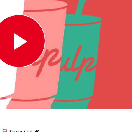
Play
Video
Liczba lekcji: 49