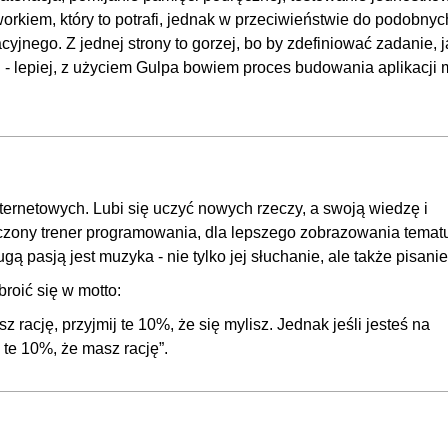
00
eworkiem, który to potrafi, jednak w przeciwieństwie do podobny
00:
cyjnego. Z jednej strony to gorzej, bo by zdefiniować zadanie, j
j - lepiej, z użyciem Gulpa bowiem proces budowania aplikacji
00
00
00
00
00
internetowych. Lubi się uczyć nowych rzeczy, a swoją wiedzę i
01:
czony trener programowania, dla lepszego zobrazowania temat
gą pasją jest muzyka - nie tylko jej słuchanie, ale także pisanie
00
oić się w motto:
00
00
rację, przyjmij te 10%, że się mylisz. Jednak jeśli jesteś na
 te 10%, że masz rację”.
00
00
00: