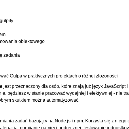
00
00
gulpify
00
00:
tem
00
ramowania obiektowego
00
ę zadania
00
00
00
ywać Gulpa w praktycznych projektach o różnej złożoności
00:
ie
jest przeznaczony dla osób, które znają już język JavaScript i
e, będziesz w stanie pracować wydajniej i efektywniej - nie tr
00
dobrym skutkiem można automatyzować.
00
00
miania zadań bazujący na Node.js i npm. Korzysta się z niego 
00
katenacja, pomijanie pamięci podręcznej, testowanie jednostko