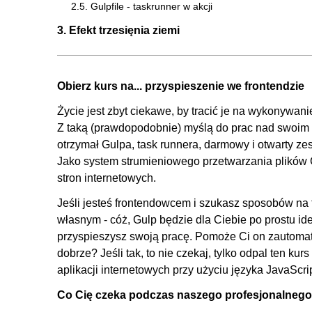
2.5. Gulpfile - taskrunner w akcji
3. Efekt trzesięnia ziemi
3.1. Jak będzie wyglądał nasz projekt?
3.2. Zacznijmy od HTMLa
Obierz kurs na... przyspieszenie we frontendzie
3.3. SASS - implementacja
Życie jest zbyt ciekawe, by tracić je na wykonywan
3.4. Gulpfile - automatyzuj zadania!
Z taką (prawdopodobnie) myślą do prac nad swoim fr
4. Stylowe portfolio
otrzymał Gulpa, task runnera, darmowy i otwarty ze
Jako system strumieniowego przetwarzania plików 
4.1. Jak będzie wyglądał nasz projekt?
stron internetowych.
4.2. Na początek HTML
Jeśli jesteś frontendowcem i szukasz sposobów na 
4.3. SASS - nowoczesne arkusze stylów
własnym - cóż, Gulp będzie dla Ciebie po prostu id
4.4. Gulp.js jeszcze raz
przyspieszysz swoją pracę. Pomoże Ci on zautomaty
5. Przybliżanie zdjęcia
dobrze? Jeśli tak, to nie czekaj, tylko odpal ten kur
aplikacji internetowych przy użyciu języka JavaScrip
5.1. Jak będzie wyglądał nasz projekt?
Co Cię czeka podczas naszego profesjonalnego
5.2. HTML na start