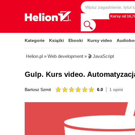
Kursy od 16,70
Kategorie
Książki
Ebooki
Kursy video
Audiobo
Helion.pl
»
Web development
»
🎬 JavaScript
Gulp. Kurs video. Automatyzacj
6.0
1 opinii
Bartosz Szmit