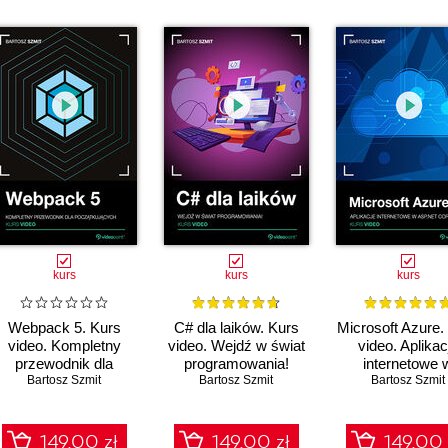
00
00
00
00
00:
00
00
00
00
kurs
kurs
kurs
Webpack 5. Kurs
C# dla laików. Kurs
Microsoft Azure.
video. Kompletny
video. Wejdź w świat
video. Aplikac
przewodnik dla
programowania!
internetowe 
początkujących
Bartosz Szmit
Bartosz Szmit
ASP.NET Co
Bartosz Szmit
149.00 zł
149.00 zł
149.00 