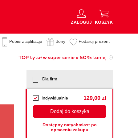
ZALOGUJ
KOSZYK
Pobierz aplikację
Bony
Podaruj prezent
TOP tytuł w super cenie » 50% taniej
Dla firm
129,00 zł
Indywidualnie
Dodaj do koszyka
Dostępny natychmiast po
opłaceniu zakupu