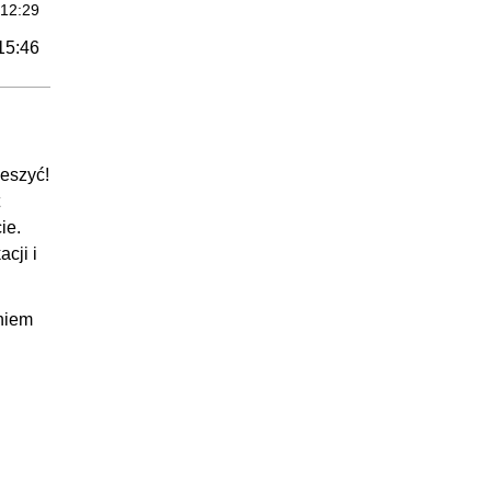
:12:29
15:46
:01:26
:02:53
:06:11
ieszyć!
:05:16
20:10
ie.
cji i
:01:26
:09:12
aniem
:04:41
:04:51
28:51
:00:49
:04:03