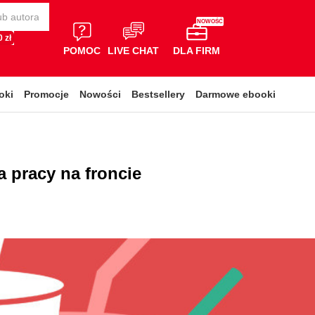
NOWOŚĆ
 zł
POMOC
LIVE CHAT
DLA FIRM
oki
Promocje
Nowości
Bestsellery
Darmowe ebooki
a pracy na froncie