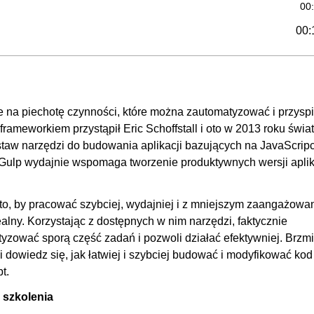
00
00:
00
00
00
ie na piechotę czynności, które można zautomatyzować i przysp
OGLĄDAJ »
00
ameworkiem przystąpił Eric Schoffstall i oto w 2013 roku świat
00:
staw narzędzi do budowania aplikacji bazujących na JavaScripc
Gulp wydajnie wspomaga tworzenie produktywnych wersji aplika
00
00
to, by pracować szybciej, wydajniej i z mniejszym zaangażow
00
ealny. Korzystając z dostępnych w nim narzędzi, faktycznie
00
zować sporą część zadań i pozwoli działać efektywniej. Brzmi
s i dowiedz się, jak łatwiej i szybciej budować i modyfikować kod
00:
t.
00
 szkolenia
00