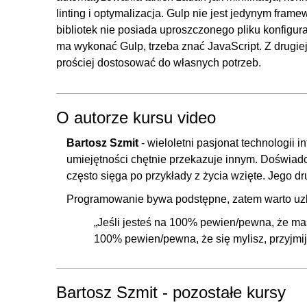
7.5. JavaScript - końcowe szlify
linting i optymalizacja. Gulp nie jest jedynym fram
8. FAQ - jak je zrobić?
bibliotek nie posiada uproszczonego pliku konfigura
ma wykonać Gulp, trzeba znać JavaScript. Z drugie
8.1. Jak będzie wyglądał nasz projekt?
prościej dostosować do własnych potrzeb.
8.2. HTML - pierwszy kod
8.3. SASS - style szybciej i czytelniej
8.4. Warstwa JavaScript
O autorze kursu video
8.5. Gulp.js - automatyzacja pisania kodu
Bartosz Szmit
- wieloletni pasjonat technologii 
9. Narzędzie filtrowania
umiejętności chętnie przekazuje innym. Doświad
często sięga po przykłady z życia wzięte. Jego dru
9.1. Jak będzie wyglądał nasz projekt?
Programowanie bywa podstępne, zatem warto uzbr
9.2. HTML naszego projektu
9.3. SASS - efektywniej i sprawniej
„Jeśli jesteś na 100% pewien/pewna, że masz 
100% pewien/pewna, że się mylisz, przyjmij
9.4. Przygotujmy bazę danych
9.5. Skrypty
10. Skopiujmy Painta
Bartosz Szmit - pozostałe kursy