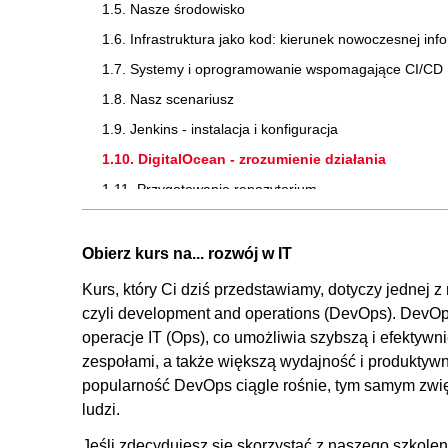
1.5. Nasze środowisko
1.6. Infrastruktura jako kod: kierunek nowoczesnej inf
1.7. Systemy i oprogramowanie wspomagające CI/CD
1.8. Nasz scenariusz
1.9. Jenkins - instalacja i konfiguracja
1.10. DigitalOcean - zrozumienie działania
1.11. Przygotowanie repozytorium
1.12. Ansible - uruchomienie maszyny wirtualnej
1.13. Job - konfiguracja w Jenkinsie
Obierz kurs na... rozwój w IT
1.14. Uruchamianie wirtualnej maszyny w DigitalOcea
Kurs, który Ci dziś przedstawiamy, dotyczy jednej z
1.15. Job - konfiguracja z parametrami i artefaktem
czyli development and operations (DevOps). DevOp
operacje IT (Ops), co umożliwia szybszą i efekty
1.16. Jenkins - kopiowanie artefaktu i konfiguracja ser
zespołami, a także większą wydajność i produktywn
1.17. Finalizacja i podsumowanie
popularność DevOps ciągle rośnie, tym samym zwię
2. Automatyzacja w IaC
ludzi.
2.1. Czym jest IaC?
Jeśli zdecydujesz się skorzystać z naszego szkolen