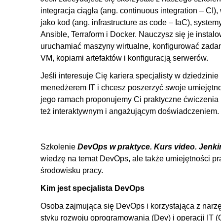
integracja ciągła (ang. continuous integration – CI)
2.2. Czym jest Ansible i jak wpływa na pracę DevOps-
jako kod (ang. infrastructure as code – IaC), syst
2.3. Jak Jenkins wspiera pracę DevOps-a?
Ansible, Terraform i Docker. Nauczysz się je instal
2.4. Czym jest narzędzie Terraform oraz jaki ma wpł
uruchamiać maszyny wirtualne, konfigurować zadania
2.5. Ansible vs. Terraform
VM, kopiami artefaktów i konfiguracją serwerów.
2.6. Instalacja Terraforma w systemie Linux
Jeśli interesuje Cię kariera specjalisty w dziedzini
2.7. Czym jest Terraform - praktyczny przykład użycia
menedżerem IT i chcesz poszerzyć swoje umiejętnoś
jego ramach proponujemy Ci praktyczne ćwiczenia i
2.8. Terraform i sieć DigitalOcean
też interaktywnym i angażującym doświadczeniem.
2.9. Terraform - provider i inicjalizacja projektu
2.10. Terraform - konfiguracja sieci i uruchmienie wirt
2.11. Terraform - rozbudowanie naszej konfiguracji
Szkolenie
DevOps w praktyce. Kurs video. Jenkin
wiedzę na temat DevOps, ale także umiejętności p
2.12. Tfsec w Terraformie - skanowanie i analiza logó
środowisku pracy.
2.13. Terraform plan vs Terraform apply
Kim jest specjalista DevOps
2.14. Terraform - konfiguracja naszego środowiska
2.15. Poprawa błedów wykrytych przez tfsec
Osoba zajmująca się DevOps i korzystająca z narzęd
styku rozwoju oprogramowania (Dev) i operacji IT (
2.16. Dalsza konfiguracja