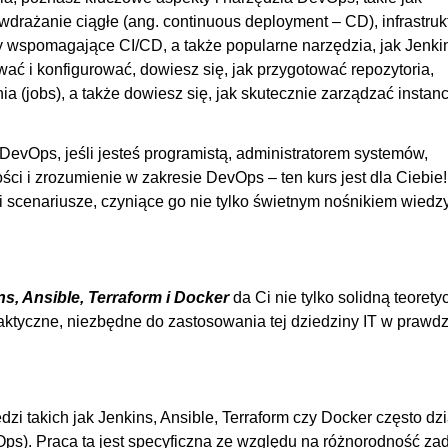
, wdrażanie ciągłe (ang. continuous deployment – CD), infrastruk
a?
00
emy wspomagające CI/CD, a także popularne narzędzia, jak Jenki
00
ować i konfigurować, dowiesz się, jak przygotować repozytoria,
yw na prace DevOps-a?
00
 (jobs), a także dowiesz się, jak skutecznie zarządzać instan
00
00
e DevOps, jeśli jesteś programistą, administratorem systemów,
00
ci i zrozumienie w zakresie DevOps – ten kurs jest dla Ciebie
 scenariusze, czyniące go nie tylko świetnym nośnikiem wiedzy
00
00
ualnej maszyny
00
00
s, Ansible, Terraform i Docker
da Ci nie tylko solidną teorety
raktyczne, niezbędne do zastosowania tej dziedziny IT w praw
w
00
00
00
OGLĄDAJ »
00
zi takich jak Jenkins, Ansible, Terraform czy Docker często dzi
Ops). Praca ta jest specyficzna ze względu na różnorodność zad
00