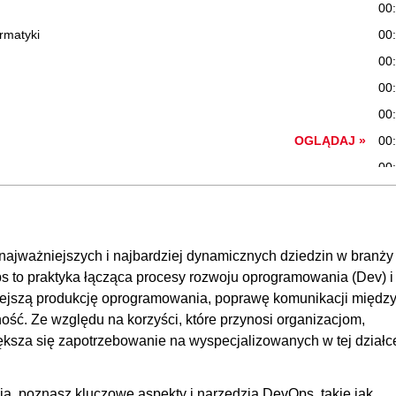
00
ormatyki
00
00
00
00
OGLĄDAJ »
00
00
00
00
n
00
 najważniejszych i najbardziej dynamicznych dziedzin w branży 
00
s to praktyka łącząca procesy rozwoju oprogramowania (Dev) i
wniejszą produkcję oprogramowania, poprawę komunikacji międz
wera
00
ość. Ze względu na korzyści, które przynosi organizacjom,
00
ksza się zapotrzebowanie na wyspecjalizowanych w tej działc
03:
00
ia, poznasz kluczowe aspekty i narzędzia DevOps, takie jak