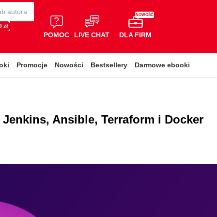
NOWOŚĆ
 zł
POMOC
LIVE CHAT
DLA FIRM
oki
Promocje
Nowości
Bestsellery
Darmowe ebooki
Jenkins, Ansible, Terraform i Docker