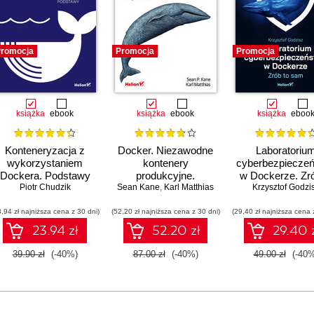
00
00
romocja
Promocja
Promocja
00
00
00
książka
ebook
książka
ebook
książka
eboo
00
Konteneryzacja z
Docker. Niezawodne
Laboratoriu
wykorzystaniem
kontenery
cyberbezpiecze
Dockera. Podstawy
produkcyjne.
w Dockerze. Zró
Piotr Chudzik
Sean Kane
Praktyczne
,
Karl Matthias
Krzysztof Godzi
sam
zastosowania.
3,94 zł najniższa cena z 30 dni)
(52,20 zł najniższa cena z 30 dni)
Wydanie III
(29,40 zł najniższa cena 
23.94 zł
52.20 zł
29.40 
39.90 zł
(-40%)
87.00 zł
(-40%)
49.00 zł
(-40%