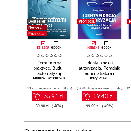
4.2. Gitlab, GitHub, BitBucket
4.3. Team City
Bestseller
Promocja
P
4.4. Prometheus, Grafana, Datadog
Nowość
4.5. AWS
Promocja
4.6. Kubespray
książka
ebook
książka
ebook
4.7. Zakończenie kursu
Terraform w
Identyfikacja i
praktyce. Buduj i
autoryzacja. Poradnik
automatyzuj
administratora i
Mariusz Dworniczak
infrastrukturę
inżyniera DevOps
Jerzy Wawro
chmurową oraz
(29,95 zł najniższa cena z 30 dni)
zarządzaj nią z
(59,40 zł najniższa cena z 30 dni)
(2
wykorzystaniem
35.94 zł
59.40 zł
Dockera
59.90 zł
(-40%)
99.00 zł
(-40%)