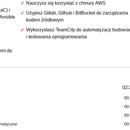
Nauczysz się korzystać z chmury AWS
IaC) i
Użyjesz Gitlab, Github i BitBucket do zarządzania
 Ansible
kodem źródłowym
Wykorzystasz TeamCity do automatyzacji budowa
i testowania oprogramowania
orm do
02:
00
00
00
ormatyczne
00