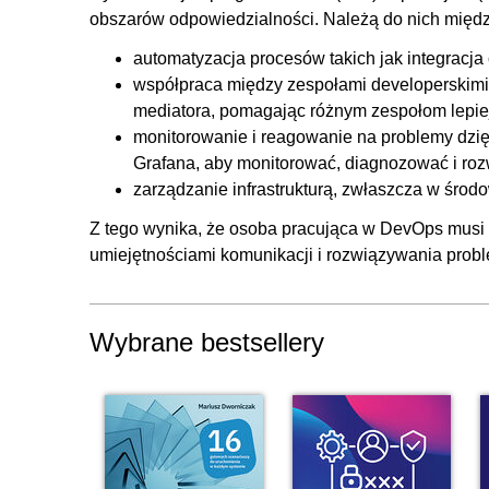
obszarów odpowiedzialności. Należą do nich międz
2.17. Terraform i Ansible
2.18. Podsumowanie rozdziału
automatyzacja procesów takich jak integracja c
współpraca między zespołami developerskimi, 
3. Konteneryzacja w świecie DevOps
mediatora, pomagając różnym zespołom lepiej
3.1. Czym jest konteneryzacja?
monitorowanie i reagowanie na problemy dzięk
Grafana, aby monitorować, diagnozować i ro
3.2. Jak konteneryzacja wspiera pracę DevOps-a
zarządzanie infrastrukturą, zwłaszcza w śro
3.3. Instalacja Dockera
Z tego wynika, że osoba pracująca w DevOps musi s
3.4. Docker Compose
umiejętnościami komunikacji i rozwiązywania proble
3.5. Wykorzystanie Dockera w procesie CI/CD
3.6. Modyfikacja przykładu z Terraforma
3.7. Docker Swarm i Portainer
Wybrane bestsellery
3.8. Prosty system monitoringu - Uptime Kuma
3.9. Podsumowanie rozdziału
4. Inne narzędzia wspierające pracę DevOps-a
4.1. Docker Hub