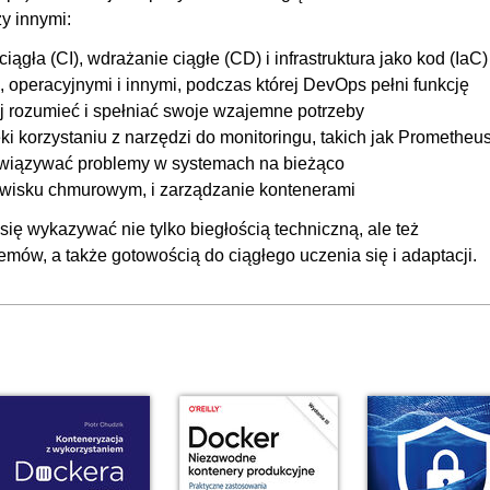
y innymi:
00
iągła (CI), wdrażanie ciągłe (CD) i infrastruktura jako kod (IaC)
00
operacyjnymi i innymi, podczas której DevOps pełni funkcję
01:
 rozumieć i spełniać swoje wzajemne potrzeby
00
i korzystaniu z narzędzi do monitoringu, takich jak Prometheu
związywać problemy w systemach na bieżąco
00
dowisku chmurowym, i zarządzanie kontenerami
00
ię wykazywać nie tylko biegłością techniczną, ale też
00
mów, a także gotowością do ciągłego uczenia się i adaptacji.
00
00
00
00
00
00:
00