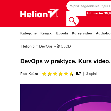
Inż. zwrotna 39,90
Kategorie
Książki
Ebooki
Kursy video
Audiobo
Helion.pl
»
DevOps
»
🎬 CI/CD
DevOps w praktyce. Kurs video. 
5.7
3 opinii
Piotr Kośka