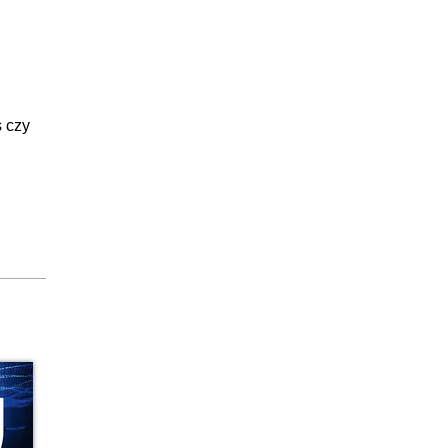
:15:56
:09:18
36:21
:04:35
s czy
:02:54
:07:15
:11:00
:18:39
:16:30
:15:17
:14:40
:05:31
52:02
:08:23