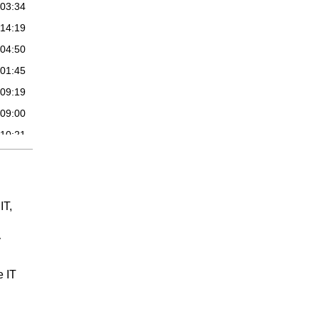
:03:34
:14:19
:04:50
:01:45
:09:19
:09:00
:10:21
:17:17
:16:04
:02:14
IT,
:14:18
y
:17:15
:08:43
e IT
08:50
:05:07