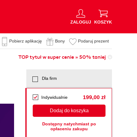
ZALOGUJ
KOSZYK
Pobierz aplikację
Bony
Podaruj prezent
TOP tytuł w super cenie » 50% taniej
Dla firm
199,00 zł
Indywidualnie
Dodaj do koszyka
Dostępny natychmiast po
opłaceniu zakupu