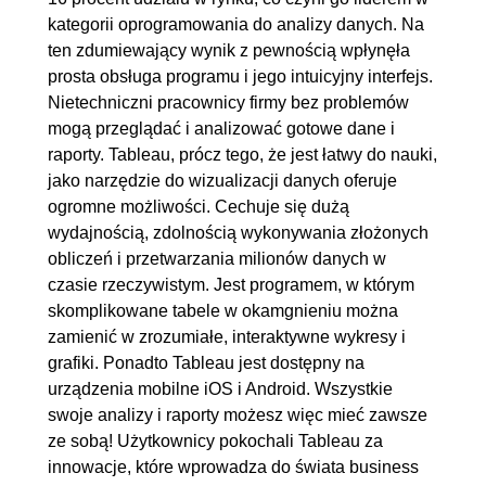
kategorii oprogramowania do analizy danych. Na
1.12. Grupowanie
00:06:57
ten zdumiewający wynik z pewnością wpłynęła
1.13. Hierarchia cz.1
00:08:26
prosta obsługa programu i jego intuicyjny interfejs.
1.14. Daty ciągłe i dyskretne
00:07:10
Nietechniczni pracownicy firmy bez problemów
mogą przeglądać i analizować gotowe dane i
2. Przygotowanie danych
00:52:16
raporty. Tableau, prócz tego, że jest łatwy do nauki,
2.1. Podgląd danych
00:05:26
jako narzędzie do wizualizacji danych oferuje
2.2. Możliwości podłączania
00:04:40
ogromne możliwości. Cechuje się dużą
wydajnością, zdolnością wykonywania złożonych
źródeł
obliczeń i przetwarzania milionów danych w
2.3. Filtry na Live oraz Extract
00:06:39
czasie rzeczywistym. Jest programem, w którym
2.4. Warstwa fizyczna oraz
00:03:33
skomplikowane tabele w okamgnieniu można
logiczna
zamienić w zrozumiałe, interaktywne wykresy i
grafiki. Ponadto Tableau jest dostępny na
2.5. Union
00:05:06
urządzenia mobilne iOS i Android. Wszystkie
2.6. Join
00:05:26
swoje analizy i raporty możesz więc mieć zawsze
2.7. Relacje
00:07:21
ze sobą! Użytkownicy pokochali Tableau za
2.8. Pivoty
00:05:39
innowacje, które wprowadza do świata business