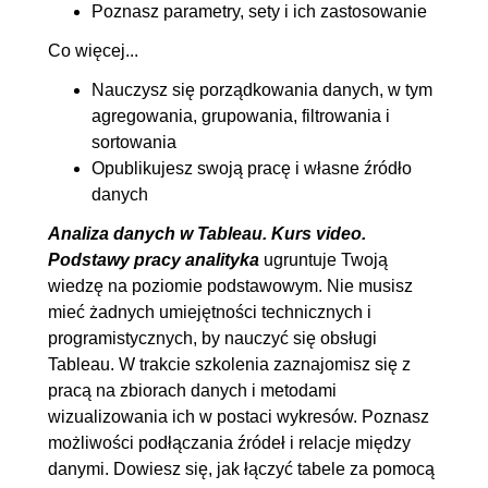
Poznasz parametry, sety i ich zastosowanie
5.3. Sumy kumulowane
00:06:04
Co więcej...
5.4. Średnie ruchome
00:05:55
Nauczysz się porządkowania danych, w tym
5.5. Procenty
00:06:00
agregowania, grupowania, filtrowania i
5.6. Rankingi
00:07:45
sortowania
Opublikujesz swoją pracę i własne źródło
6. Funkcje LOD
00:34:38
danych
6.1. Definicje i potrzeba
00:04:51
Analiza danych w Tableau. Kurs video.
tworzenia
Podstawy pracy analityka
ugruntuje Twoją
6.2. FIXED
00:07:19
wiedzę na poziomie podstawowym. Nie musisz
6.3. INCLUDE
00:05:44
mieć żadnych umiejętności technicznych i
programistycznych, by nauczyć się obsługi
6.4. EXCLUDE
00:05:59
Tableau. W trakcie szkolenia zaznajomisz się z
6.5. Funkcje LOD i funkcja IF
00:03:50
pracą na zbiorach danych i metodami
6.6. Kolejność filtrowania i
00:06:55
wizualizowania ich w postaci wykresów. Poznasz
operacji w Tableau
możliwości podłączania źródeł i relacje między
danymi. Dowiesz się, jak łączyć tabele za pomocą
7. Parametry i Sety
00:44:32