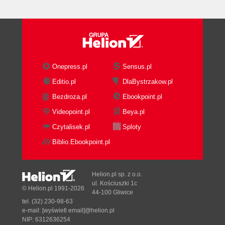
Onepress.pl
Sensus.pl
Editio.pl
DlaBystrzakow.pl
Bezdroza.pl
Ebookpoint.pl
Videopoint.pl
Beya.pl
Czytalisek.pl
Sploty
Biblio.Ebookpoint.pl
Helion.pl sp. z o.o.
ul. Kościuszki 1c
© Helion.pl 1991-2026
44-100 Gliwice
tel. (32) 230-98-63
e-mail:
[wyświetl email]@helion.pl
NIP: 6312636254