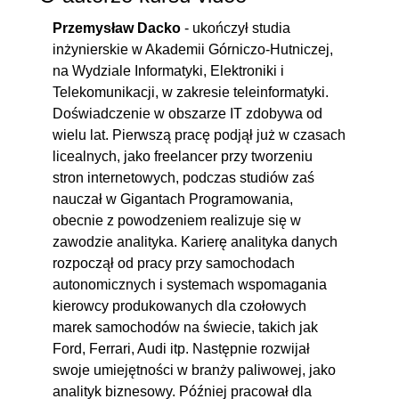
opublikowanym Workbookiem
Przemysław Dacko
- ukończył studia
cz.1
inżynierskie w Akademii Górniczo-Hutniczej,
9.6. Interakacja z
00:06:41
na Wydziale Informatyki, Elektroniki i
opublikowanym Workbookiem
Telekomunikacji, w zakresie teleinformatyki.
cz.2
Doświadczenie w obszarze IT zdobywa od
wielu lat. Pierwszą pracę podjął już w czasach
9.7. Tableau Public
00:04:35
licealnych, jako freelancer przy tworzeniu
9.8. Podsumowanie kursu
00:05:47
stron internetowych, podczas studiów zaś
nauczał w Gigantach Programowania,
obecnie z powodzeniem realizuje się w
zawodzie analityka. Karierę analityka danych
rozpoczął od pracy przy samochodach
autonomicznych i systemach wspomagania
kierowcy produkowanych dla czołowych
marek samochodów na świecie, takich jak
Ford, Ferrari, Audi itp. Następnie rozwijał
swoje umiejętności w branży paliwowej, jako
analityk biznesowy. Później pracował dla