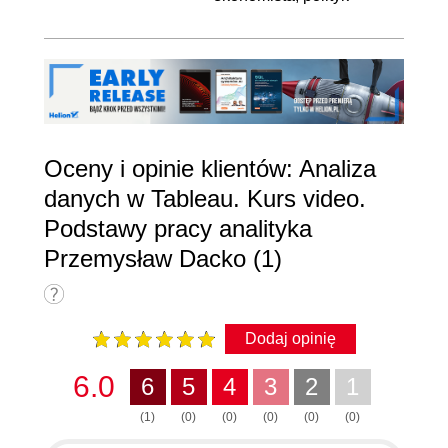
Oceny i opinie klientów: Analiza
danych w Tableau. Kurs video.
Podstawy pracy analityka
Przemysław Dacko (1)
Dodaj opinię
6.0
6
5
4
3
2
1
(1)
(0)
(0)
(0)
(0)
(0)