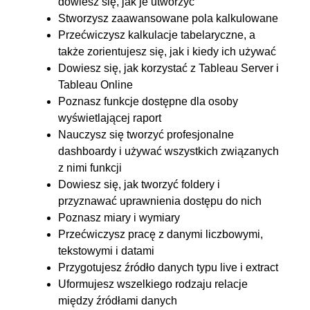
dowiesz się, jak je utworzyć
4. Wykresy
00:54:05
Stworzysz zaawansowane pola kalkulowane
4.1. Liniowy
00:05:04
Przećwiczysz kalkulacje tabelaryczne, a
4.2. Punktowy (scatterplot)
00:05:34
także zorientujesz się, jak i kiedy ich używać
Dowiesz się, jak korzystać z Tableau Server i
4.3. Słupkowy cz.1
OGLĄDAJ »
Tableau Online
00:05:05
Poznasz funkcje dostępne dla osoby
4.4. Słupkowy cz.2
00:05:31
wyświetlającej raport
4.5. Wykres kołowy
00:04:29
Nauczysz się tworzyć profesjonalne
dashboardy i używać wszystkich związanych
4.6. Heatmapa
00:04:59
z nimi funkcji
4.7. Treemapa
00:05:19
Dowiesz się, jak tworzyć foldery i
4.8. Wykres pociskowy
00:05:00
przyznawać uprawnienia dostępu do nich
4.9. Linie trendów i forecasty
00:06:58
Poznasz miary i wymiary
Przećwiczysz pracę z danymi liczbowymi,
4.10. Style wykresów
00:06:06
tekstowymi i datami
5. Szybkie kalkulacje tabelaryczne
00:37:23
Przygotujesz źródło danych typu live i extract
Uformujesz wszelkiego rodzaju relacje
5.1. Dostępne kalkulacje
00:06:02
między źródłami danych
5.2. Kierunki i reguły
00:05:37