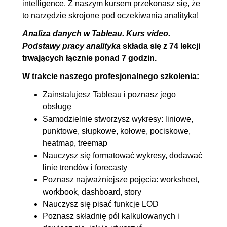
intelligence. Z naszym kursem przekonasz się, że
2.9. Blendowanie danych
00:08:26
to narzędzie skrojone pod oczekiwania analityka!
3. Pola kalkulowane
01:02:48
Analiza danych w Tableau. Kurs video.
3.1. Tworzenie i edycja
00:05:49
Podstawy pracy analityka
składa się z 74 lekcji
trwających łącznie ponad 7 godzin.
kalkulacji cz.1
3.2. Tworzenie i edycja
00:05:49
W trakcie naszego profesjonalnego szkolenia:
kalkulacji cz.2
Zainstalujesz Tableau i poznasz jego
3.3. Używanie podpowiedzi
00:08:04
obsługę
Samodzielnie stworzysz wykresy: liniowe,
3.4. Funkcja IF
00:08:36
punktowe, słupkowe, kołowe, pociskowe,
3.5. Funkcja CASE
00:06:53
heatmap, treemap
3.6. Funkcje liczbowe
00:05:48
Nauczysz się formatować wykresy, dodawać
3.7. Operacje na tekstach
00:07:35
linie trendów i forecasty
Poznasz najważniejsze pojęcia: worksheet,
3.8. Funkcje Dat
OGLĄDAJ »
workbook, dashboard, story
00:05:43
Nauczysz się pisać funkcje LOD
3.9. Inne przydatne funkcje
00:08:31
Poznasz składnię pól kalkulowanych i