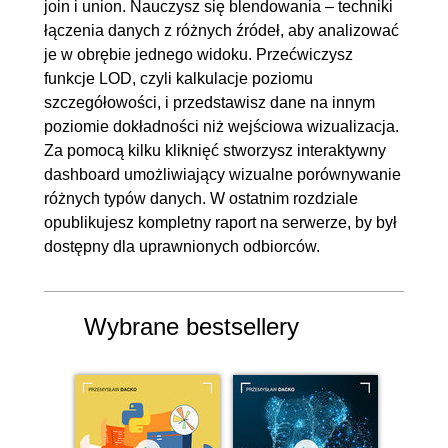
join i union. Nauczysz się blendowania – techniki
łączenia danych z różnych źródeł, aby analizować
7.1. Parametry - typy i definicja
00:06:31
je w obrębie jednego widoku. Przećwiczysz
7.2. Filtry z parametrami
00:06:05
funkcje LOD, czyli kalkulacje poziomu
7.3. Dynamiczne pola z
00:07:07
szczegółowości, i przedstawisz dane na innym
parametrami
poziomie dokładności niż wejściowa wizualizacja.
Za pomocą kilku kliknięć stworzysz interaktywny
7.4. Podmiana wizualizacji za
00:06:26
dashboard umożliwiający wizualne porównywanie
pomocą parametrów
różnych typów danych. W ostatnim rozdziale
7.5. Zaawansowane
00:08:26
opublikujesz kompletny raport na serwerze, by był
sortowanie parametrami
dostępny dla uprawnionych odbiorców.
7.6. Definicja i tworzenie Setów
00:04:00
7.7. Zastosowanie Setów
00:05:57
Wybrane bestsellery
8. Dashboardy
00:43:48
8.1. Interfejs
00:06:37
8.2. Kontenery
00:08:30
8.3. Floating
00:05:37