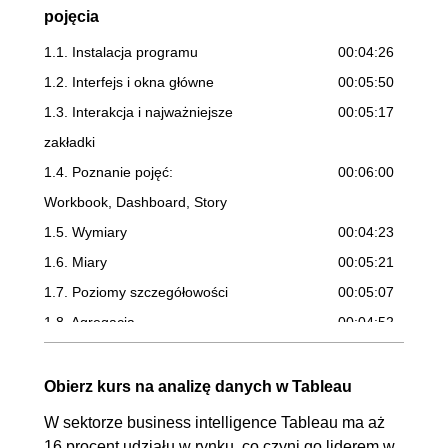
pojęcia
1.1. Instalacja programu
00:04:26
1.2. Interfejs i okna główne
00:05:50
1.3. Interakcja i najważniejsze
00:05:17
zakładki
1.4. Poznanie pojęć:
00:06:00
Workbook, Dashboard, Story
1.5. Wymiary
00:04:23
1.6. Miary
00:05:21
1.7. Poziomy szczegółowości
00:05:07
1.8. Agregacja
00:04:52
1.9. Sortowanie
00:06:22
1.10. Measure Names i
00:04:52
Obierz kurs na analizę danych w Tableau
Measure Values
W sektorze business intelligence Tableau ma aż
1.11. Filtrowanie
00:07:11
16 procent udziału w rynku, co czyni go liderem w