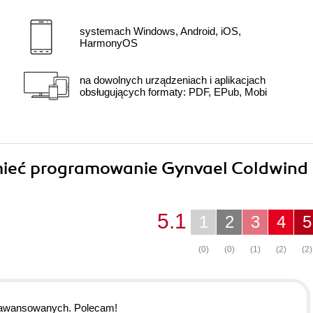
systemach Windows, Android, iOS,
HarmonyOS
na dowolnych urządzeniach i aplikacjach
obsługujących formaty: PDF, EPub, Mobi
umieć programowanie Gynvael Coldwind
5.1
1
2
3
4
5
(0)
(0)
(1)
(2)
(2)
zaawansowanych. Polecam!