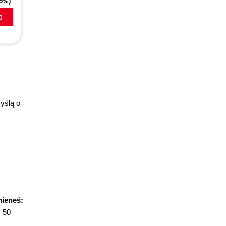
25%)
a
yślą o
ieneś:
ż 50