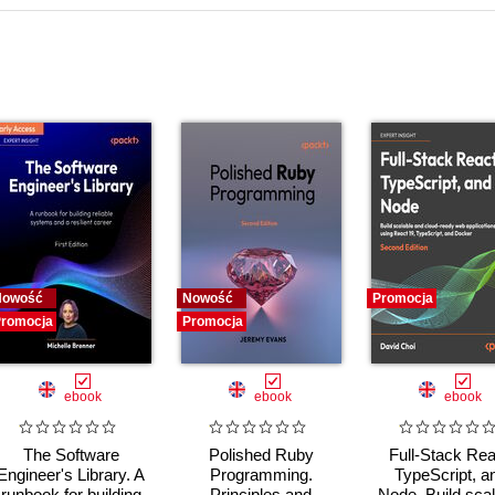
Nowość
Nowość
Promocja
romocja
Promocja
ebook
ebook
ebook
The Software
Polished Ruby
Full-Stack Rea
Engineer's Library. A
Programming.
TypeScript, a
runbook for building
Principles and
Node. Build scal