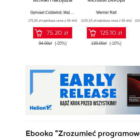
Solutions AZ 400
Certification Guide.
Gynvael Coldwind
,
Mateusz Jurczyk
Werner Rall
Gain Azure DevOps
(75,20 zł najniższa cena z 30 dni)
(125,10 zł najniższa cena z 30 dni)
(11
expertise, pass the
AZ-400 with
75.20 zł
125.10 zł
confidence, and
boost your cloud
94.00zł
(-20%)
139.00zł
(-10%)
career
Ebooka
"Zrozumieć programow