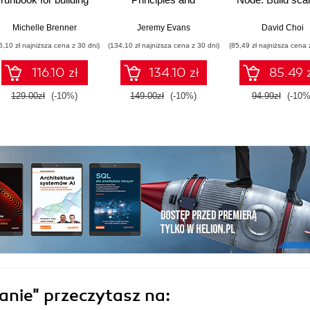
reliable systems and
practices for building
and cloud-ready
a resilient career
scalable,
applications us
Michelle Brenner
Jeremy Evans
David Choi
maintainable, and
React 19, TypeSc
6,10 zł najniższa cena z 30 dni)
(134,10 zł najniższa cena z 30 dni)
(85,49 zł najniższa cena 
performant software -
and Docker - S
Second Edition
Edition
116.10 zł
134.10 zł
85.49 
129.00zł
(-10%)
149.00zł
(-10%)
94.99zł
(-10%
anie"
przeczytasz na: