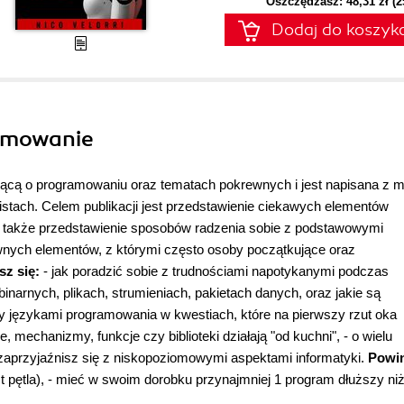
Oszczędzasz: 48,31 zł (
Dodaj do koszyk
ramowanie
ującą o programowaniu oraz tematach pokrewnych i jest napisana z m
tach. Celem publikacji jest przedstawienie ciekawych elementów
 także przedstawienie sposobów radzenia sobie z podstawowymi
nych elementów, z którymi często osoby początkujące oraz
sz się:
- jak poradzić sobie z trudnościami napotykanymi podczas
narnych, plikach, strumieniach, pakietach danych, oraz jakie są
dzy językami programowania w kwestiach, które na pierwszy rzut oka
 mechanizmy, funkcje czy biblioteki działają "od kuchni", - o wielu
 zaprzyjaźnisz się z niskopoziomowymi aspektami informatyki.
Powin
 pętla), - mieć w swoim dorobku przynajmniej 1 program dłuższy ni