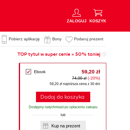
ZALOGUJ
KOSZYK
Pobierz aplikację
Bony
Podaruj prezent
TOP tytuł w super cenie » 50% taniej
59,20 zł
Ebook
74,00 zł
(-20%)
59,20 zł najniższa cena z 30 dni
Dodaj do koszyka
Dostępny natychmiast po opłaceniu zakupu
lub
Kup na prezent