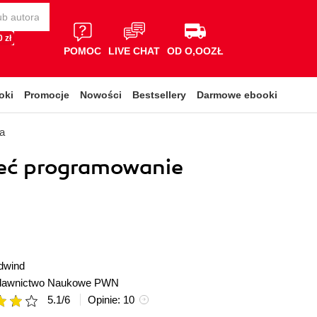
 zł
POMOC
LIVE CHAT
OD O,OOZŁ
oki
Promocje
Nowości
Bestsellery
Darmowe ebooki
a
eć programowanie
d
dwind
awnictwo Naukowe PWN
5.1
/
6
Opinie:
10