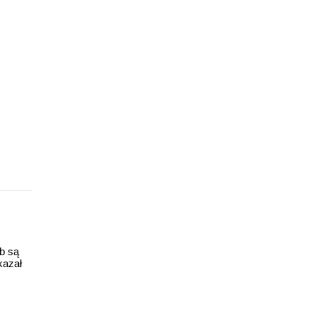
ub są
kazał