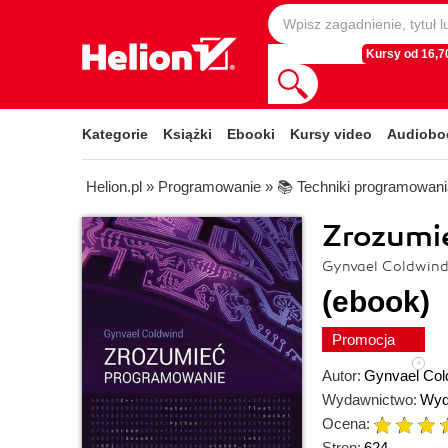
Kursy od 16,70
Kategorie
Książki
Ebooki
Kursy video
Audiobo
Helion.pl
»
Programowanie
»
📚 Techniki programowani
Zrozumi
Gynvael Coldwin
(ebook)
Promocja
Autor:
Gynvael Col
Wydawnictwo:
Wyd
Ocena:
Stron:
624