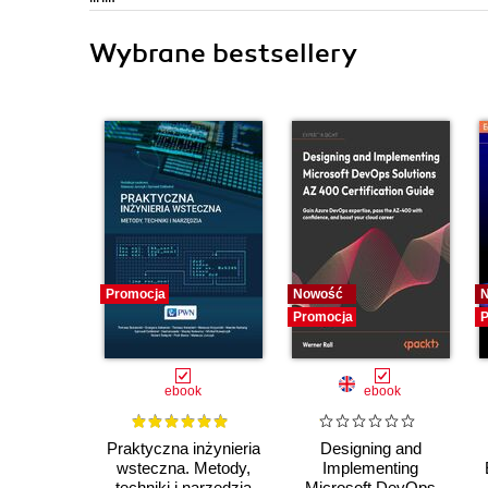
Wybrane bestsellery
Promocja
Nowość
Promocja
P
ebook
ebook
Praktyczna inżynieria
Designing and
wsteczna. Metody,
Implementing
techniki i narzędzia
Microsoft DevOps