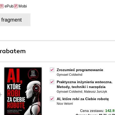
ePub
Mobi
j fragment
 rabatem
Zrozumieć programowanie
Gynvael Coldwind
Praktyczna inżynieria wsteczna.
Metody, techniki i narzędzia
Gynvael Coldwind
,
Mateusz Jurczyk
AI, które robi za Ciebie robotę
Nico Velorri
Cena zestawu:
142.9