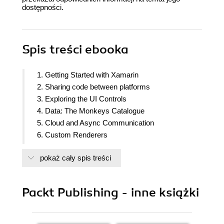
dostępności.
Spis treści
ebooka
1. Getting Started with Xamarin
2. Sharing code between platforms
3. Exploring the UI Controls
4. Data: The Monkeys Catalogue
5. Cloud and Async Communication
6. Custom Renderers
7. Monkey Puzzle Game: Processing Images
pokaż cały spis treści
8. People Around Me
9. Testing: Spot the bugs
10. Publish to the Market
Packt Publishing - inne książki