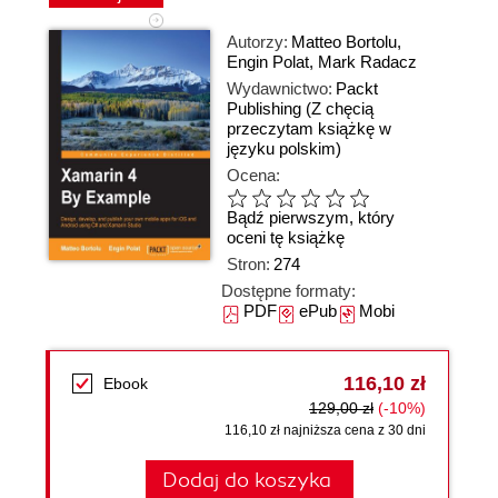
Autorzy:
Matteo Bortolu
,
Engin Polat
,
Mark Radacz
Wydawnictwo:
Packt
Publishing
(Z chęcią
przeczytam książkę w
języku polskim)
Ocena:
Bądź pierwszym, który
oceni tę książkę
Stron:
274
Dostępne formaty:
PDF
ePub
Mobi
116,10 zł
Ebook
129,00 zł
(-10%)
116,10 zł najniższa cena z 30 dni
Dodaj do koszyka