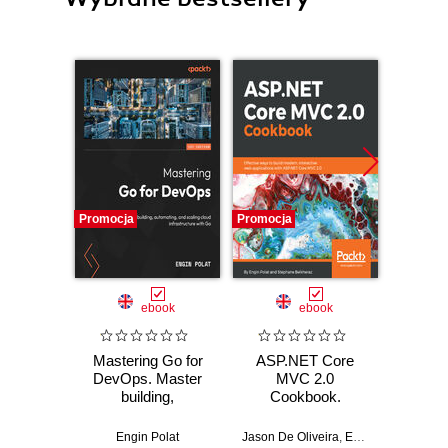
Promocja
Promocja
Promocj
ebook
ebook
ksią
Mastering Go for
ASP.NET Core
Wor
DevOps. Master
MVC 2.0
Power
building,
Cookbook.
ty
automating, and
Effective ways to
zaawa
scaling cloud
build modern,
Engin Polat
Jason De Oliveira
,
Engin Polat
Edward
,
Steph