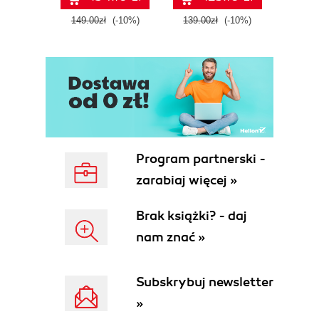
tool
149.00zł
(-10%)
139.00zł
(-10%)
129.0
E
Program partnerski -
zarabiaj więcej »
Brak książki? - daj
nam znać »
Subskrybuj newsletter
»