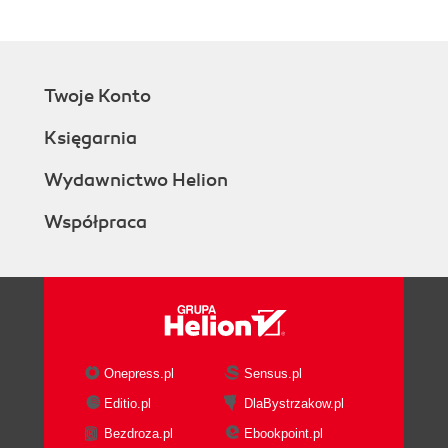
Twoje Konto
Księgarnia
Wydawnictwo Helion
Współpraca
Onepress.pl
Sensus.pl
Editio.pl
DlaBystrzakow.pl
Bezdroza.pl
Ebookpoint.pl