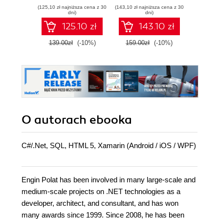
infrastructure with
interactive web
(125,10 zł najniższa cena z 30
(143,10 zł najniższa cena z 30
(44,50 zł naj
Go
applications with
dni)
dni)
ASP.NET Core
125.10 zł
143.10 zł
MVC 2.0
139.00zł
(-10%)
159.00zł
(-10%)
89.0
O autorach
ebooka
C#/.Net, SQL, HTML 5, Xamarin (Android / iOS / WPF)
Engin Polat has been involved in many large-scale and
medium-scale projects on .NET technologies as a
developer, architect, and consultant, and has won
many awards since 1999. Since 2008, he has been