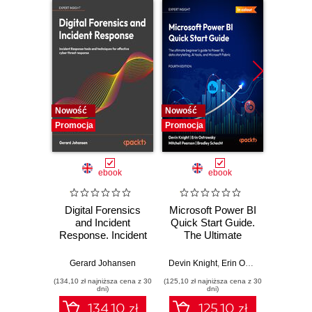
Nowość
Nowość
Nowość
Promocja
Promocja
Promocj
ebook
ebook
Digital Forensics
Microsoft Power BI
Pract
and Incident
Quick Start Guide.
Intel
Response. Incident
The Ultimate
Data-D
Response tools
Beginner's Guide
Hunti
and techniques for
to Power BI, Data
your c
Gerard Johansen
Devin Knight
,
Erin Ostrowsky
,
Mitchel
effective cyber
Storytelling, AI
effor
(134,10 zł najniższa cena z 30
(125,10 zł najniższa cena z 30
(116,10 zł 
threat response -
Tools, and
dete
dni)
dni)
Fourth Edition
Microsoft Fabric -
def
134.10 zł
125.10 zł
Fourth Edition
ATT&C