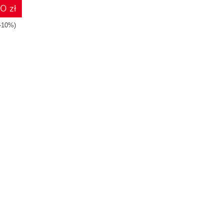
10 zł
(-10%)