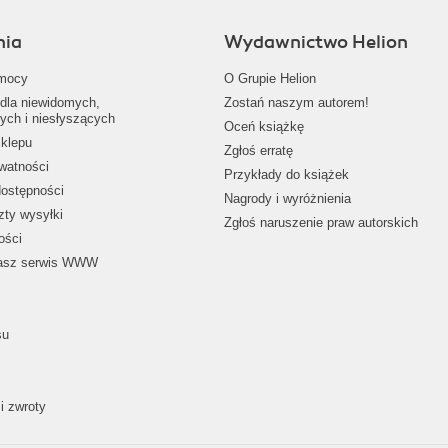
nia
Wydawnictwo Helion
mocy
O Grupie Helion
dla niewidomych,
Zostań naszym autorem!
ych i niesłyszących
Oceń książkę
klepu
Zgłoś erratę
ywatności
Przykłady do książek
dostępności
Nagrody i wyróżnienia
zty wysyłki
Zgłoś naruszenie praw autorskich
ości
nasz serwis WWW
su
i zwroty