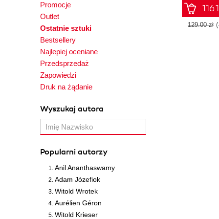
Promocje
116.
Outlet
129.00 zł
Ostatnie sztuki
Bestsellery
Najlepiej oceniane
Przedsprzedaż
Zapowiedzi
Druk na żądanie
Wyszukaj autora
Popularni autorzy
Anil Ananthaswamy
Adam Józefiok
Witold Wrotek
Aurélien Géron
Witold Krieser