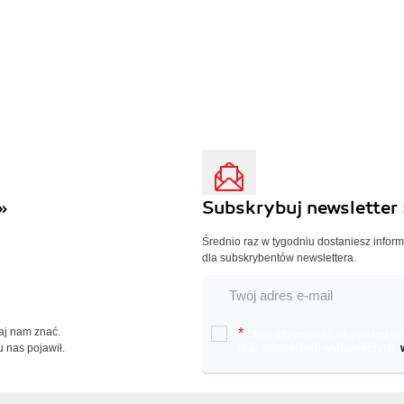
»
Subskrybuj newsletter 
Średnio raz w tygodniu dostaniesz infor
dla subskrybentów newslettera.
Daj nam znać.
*
Chcę otrzymywać na podany e-ma
u nas pojawił.
oraz nowościach wydawniczych.