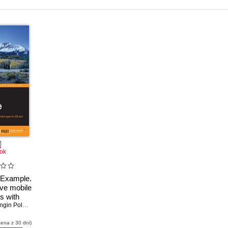
ok
 Example.
ive mobile
s with
udio 6
ngin Polat
,
Mark Radacz
cena z 30 dni)