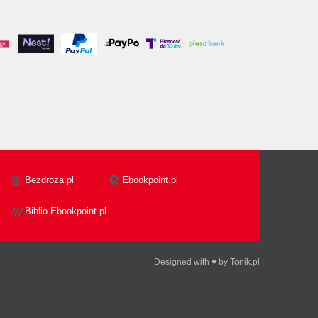
Bezdroza.pl
Ebookpoint.pl
Biblio.Ebookpoint.pl
Designed with ♥ by
Tonik.pl