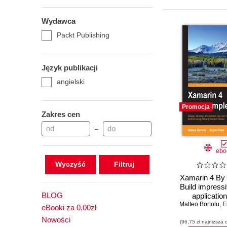
Wydawca
Packt Publishing
Język publikacji
angielski
Promocja
Zakres cen
–
ebo
Wyczyść
Xamarin 4 By
Build impress
BLOG
application
Matteo Bortolu
Xamarin St
,
E
eBooki za 0,00zł
Nowości
(96,75 zł najniższa 