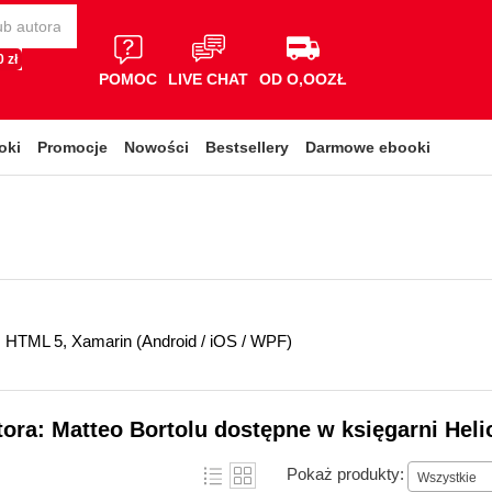
 zł
POMOC
LIVE CHAT
OD O,OOZŁ
oki
Promocje
Nowości
Bestsellery
Darmowe ebooki
 HTML 5, Xamarin (Android / iOS / WPF)
tora: Matteo Bortolu dostępne w księgarni Heli
Pokaż produkty:
Wszystkie