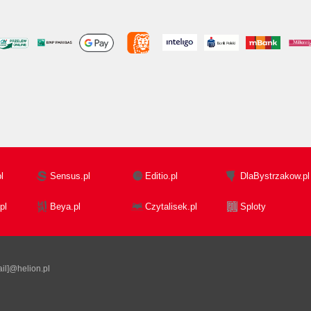
l
Sensus.pl
Editio.pl
DlaBystrzakow.pl
pl
Beya.pl
Czytalisek.pl
Sploty
il]@helion.pl