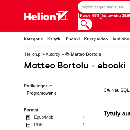
Kursy -65%
Inż. zwrotna 39,90
Kategorie
Książki
Ebooki
Kursy video
Audiobo
Helion.pl
» Autorzy
» 📚
Matteo Bortolu
Matteo Bortolu - ebooki
Podkategorie:
C#/.Net, SQL,
Programowanie
Format
Tytuły au
Epub/Mobi
1
PDF
1