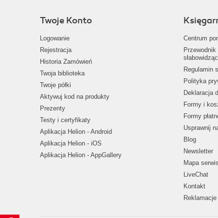
Twoje Konto
Księgar
Logowanie
Centrum po
Rejestracja
Przewodnik 
słabowidząc
Historia Zamówień
Regulamin s
Twoja biblioteka
Polityka pr
Twoje półki
Deklaracja 
Aktywuj kod na produkty
Formy i kos
Prezenty
Formy płatn
Testy i certyfikaty
Usprawnij 
Aplikacja Helion - Android
Blog
Aplikacja Helion - iOS
Newsletter
Aplikacja Helion - AppGallery
Mapa serwi
LiveChat
Kontakt
Reklamacje 