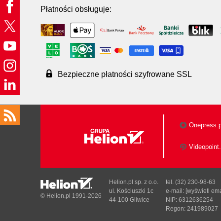
Płatności obsługuje:
Bezpieczne płatności szyfrowane SSL
Onepress.p
Videopoint.
Helion.pl sp. z o.o.
tel. (32) 230-98-63
ul. Kościuszki 1c
e-mail:
[wyświetl ema
© Helion.pl 1991-2026
44-100 Gliwice
NIP: 6312636254
Regon: 241989027