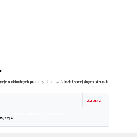
»
macje o aktualnych promocjach, nowościach i specjalnych ofertach
Zapisz
il informacje o zniżkach, promocjach
więcej »