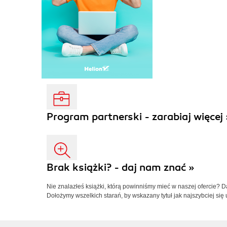
Program partnerski - zarabiaj więcej 
Brak książki? - daj nam znać »
Nie znalazłeś książki, którą powinniśmy mieć w naszej ofercie? 
Dołożymy wszelkich starań, by wskazany tytuł jak najszybciej się 