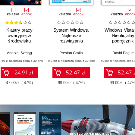
książka
ebook
książka
ebook
książka
eboo
Klastry pracy
System Windows.
Windows Vista 
awaryjnej w
Najlepsze
Nieoficjalny
środowisku
rozwiązania
podręcznik
Windows. Instalacja,
konfiguracja i
Andrzej Szeląg
Preston Gralla
David Pogue
zarządzanie
3,50 zł najniższa cena z 30 dni)
(49,50 zł najniższa cena z 30 dni)
(49,50 zł najniższa cena 
24.91 zł
52.47 zł
52.47 z
47.00zł
(-47%)
99.00zł
(-47%)
99.00zł
(-47%