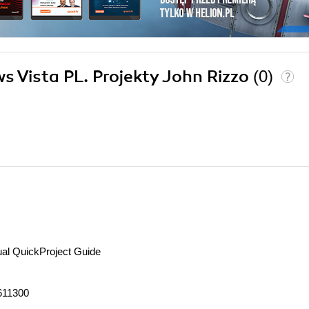
ws Vista PL. Projekty John Rizzo
(0)
ual QuickProject Guide
611300