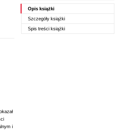
Opis
książki
Szczegóły
książki
Spis treści
książki
okazał
ci
lnym i