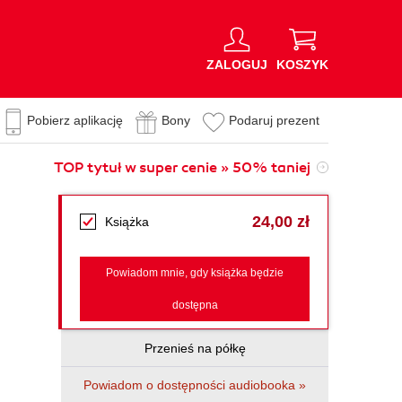
ZALOGUJ
KOSZYK
Pobierz aplikację
Bony
Podaruj prezent
TOP tytuł w super cenie » 50% taniej
24,00 zł
Książka
Powiadom mnie, gdy książka będzie
dostępna
Przenieś na półkę
Powiadom o dostępności audiobooka »