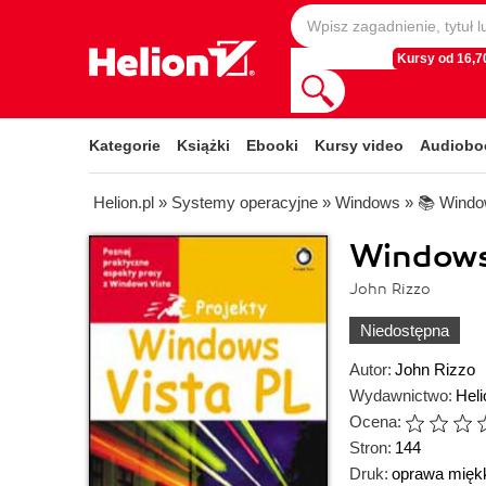
Kursy od 16,70
Kategorie
Książki
Ebooki
Kursy video
Audiobo
Helion.pl
»
Systemy operacyjne
»
Windows
»
📚 Windo
Windows 
John Rizzo
Niedostępna
Autor:
John Rizzo
Wydawnictwo:
Heli
Ocena:
Stron:
144
Druk:
oprawa mięk