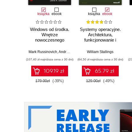
książka
ebook
książka
ebook
Windows od środka.
Systemy operacyjne.
Wnętrze
Architektura,
nowoczesnego
funkcjonowanie i
systemu,
projektowanie.
wirtualizacja,
Wydanie IX
Mark Russinovich
,
Andrea Allievi
,
Alex Ionescu
William Stallings
,
David Solomon
systemy plików,
(107,40 zł najniższa cena z 30 dni)
(64,50 zł najniższa cena z 30 dni)
(2
rozruch,
bezpieczeństwo i
109.19 zł
65.79 zł
dużo więcej. Wydanie
VII
179.00zł
(-39%)
129.00zł
(-49%)