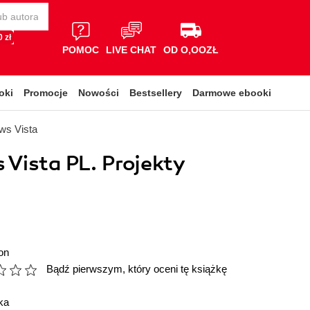
 zł
POMOC
LIVE CHAT
OD O,OOZŁ
oki
Promocje
Nowości
Bestsellery
Darmowe ebooki
ws Vista
Vista PL. Projekty
on
Bądź pierwszym, który oceni tę książkę
ka