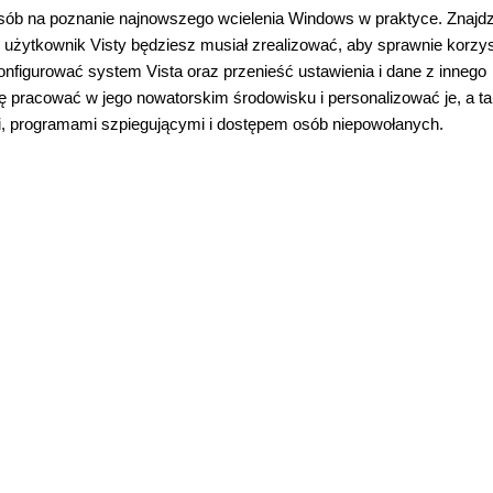
osób na poznanie najnowszego wcielenia Windows w praktyce. Znajd
cy użytkownik Visty będziesz musiał zrealizować, aby sprawnie korzy
onfigurować system Vista oraz przenieść ustawienia i dane z innego
racować w jego nowatorskim środowisku i personalizować je, a t
i, programami szpiegującymi i dostępem osób niepowołanych.