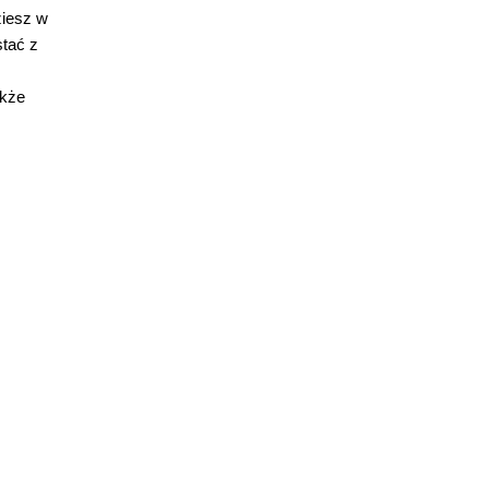
ziesz w
stać z
akże