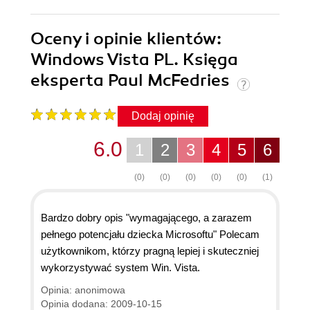
Oceny i opinie klientów:
Windows Vista PL. Księga
eksperta Paul McFedries
Dodaj opinię
6.0
1
2
3
4
5
6
(0)
(0)
(0)
(0)
(0)
(1)
Bardzo dobry opis "wymagającego, a zarazem
pełnego potencjału dziecka Microsoftu" Polecam
użytkownikom, którzy pragną lepiej i skuteczniej
wykorzystywać system Win. Vista.
Opinia: anonimowa
Opinia dodana: 2009-10-15