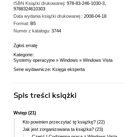
ISBN Książki drukowanej:
978-83-246-1030-3,
9788324610303
Data wydania książki drukowanej :
2008-04-18
Format:
B5
Numer z katalogu:
3744
Zgłoś erratę
Kategorie:
Systemy operacyjne
»
Windows
»
Windows Vista
Serie wydawnicze:
Księga eksperta
Spis treści
książki
Wstęp (21)
Kto powinien przeczytać tę książkę? (22)
Jak jest zorganizowana ta książka? (23)
Część I Codzienna praca z Windows Vista