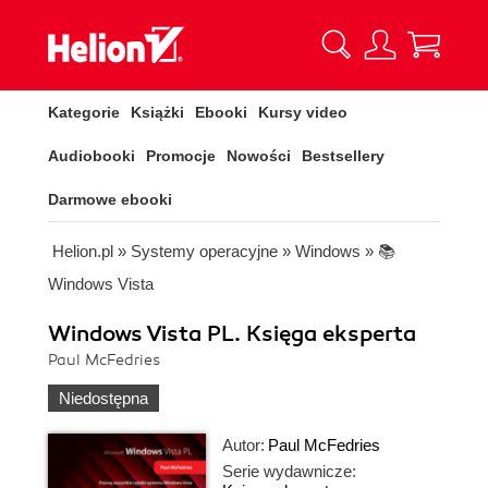
Kategorie
Książki
Ebooki
Kursy video
Audiobooki
Promocje
Nowości
Bestsellery
Darmowe ebooki
Helion.pl
»
Systemy operacyjne
»
Windows
»
📚
Windows Vista
Windows Vista PL. Księga eksperta
Paul McFedries
Niedostępna
Autor:
Paul McFedries
Serie wydawnicze: