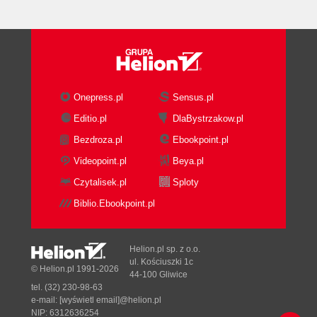
Tematy pokrewne (63)
Rozdział 2. Uruchamianie Windows Vista -
dostosowywanie i rozwiązywanie problemów (65)
Proces uruchamiania od włączenia zasilania do
Onepress.pl
Sensus.pl
gotowości systemu (66)
Własne konfiguracje uruchamiania z
Editio.pl
DlaBystrzakow.pl
wykorzystaniem danych konfiguracyjnych
Bezdroza.pl
Ebookpoint.pl
rozruchu (68)
Videopoint.pl
Beya.pl
Zastosowanie funkcji Uruchamianie i
Czytalisek.pl
Sploty
odzyskiwanie do modyfikowania BCD (69)
Zastosowanie programu Konfiguracja
Biblio.Ebookpoint.pl
systemu do modyfikowania BCD (71)
Zastosowanie programu BCDEDIT do
Helion.pl sp. z o.o.
modyfikacji opcji rozruchu (74)
ul. Kościuszki 1c
© Helion.pl 1991-2026
Własne konfiguracje uruchamiania z
44-100 Gliwice
wykorzystaniem menu opcji zaawansowanych
tel. (32) 230-98-63
e-mail:
[wyświetl email]@helion.pl
(79)
NIP: 6312636254