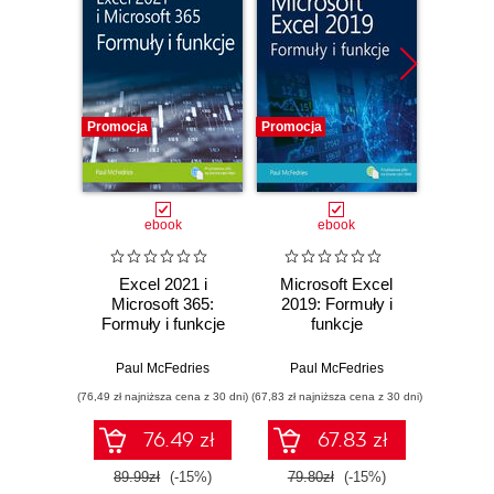
Promocja
Promocja
Promocj
ebook
ebook
ksią
Excel 2021 i
Microsoft Excel
Excel
Microsoft 365:
2019: Formuły i
anali
Formuły i funkcje
funkcje
tabele
Ni
po
Paul McFedries
Paul McFedries
Paul
(76,49 zł najniższa cena z 30 dni)
(67,83 zł najniższa cena z 30 dni)
(29,49 zł naj
76.49 zł
67.83 zł
89.99zł
(-15%)
79.80zł
(-15%)
59.0