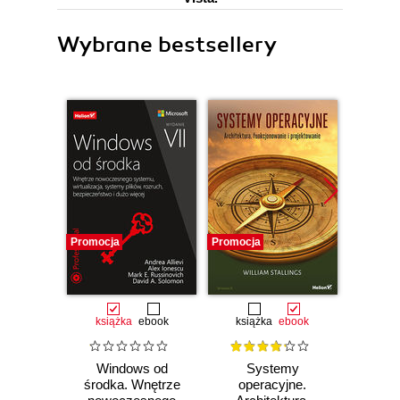
Wybrane bestsellery
Promocja
Promocja
Promocj
książka
ebook
książka
ebook
ksią
Windows od
Systemy
Klas
środka. Wnętrze
operacyjne.
awa