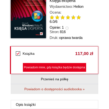
Księga eksperta
Wydawnictwo:
Helion
Ocena:
6.0
/
6
Opinie:
1
Stron:
816
Druk:
oprawa twarda
117,00 zł
Książka
Powiadom mnie, gdy książka będzie dostępna
Przenieś na półkę
Powiadom o dostępności audiobooka »
Opis
książki