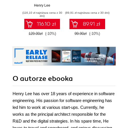
Eran
Dialogflow for
Henry Lee
Google Home and
(116,10 zł najniższa cena z 30
(89,91 zł najniższa cena z 30 dni)
(89,91 zł naj
Alexa Skills Kit for
dni)
Amazon Echo
116.10 zł
89.91 zł
129.00zł
(-10%)
99.90zł
(-10%)
99.9
O autorze
ebooka
Henry Lee has over 18 years of experience in software
engineering. His passion for software engineering has
led him to work at various start-ups. Currently, he
works as the principal architect responsible for the
R&D and the digital strategies. In his spare time, He
loves to travel and snowboard, and enjoys discussing