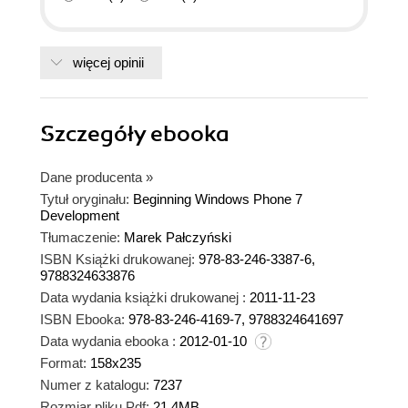
więcej opinii
Szczegóły
ebooka
Dane producenta
»
Tytuł oryginału:
Beginning Windows Phone 7
Development
Tłumaczenie:
Marek Pałczyński
ISBN Książki drukowanej:
978-83-246-3387-6,
9788324633876
Data wydania książki drukowanej :
2011-11-23
ISBN Ebooka:
978-83-246-4169-7, 9788324641697
Data wydania ebooka :
2012-01-10
Format:
158x235
Numer z katalogu:
7237
Rozmiar pliku Pdf:
21.4MB