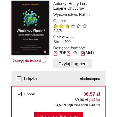
Autorzy:
Henry Lee
,
Eugene Chuvyrov
Wydawnictwo:
Helion
Ocena:
2.8
/
6
Opinie:
4
Stron:
400
Dostępne formaty:
PDF
ePub
Mobi
Zajrzyj do książki
Czytaj fragment
Książka
niedostępna
36,57 zł
Ebook
69,00 zł
(-47%)
34,50 zł najniższa cena z 30 dni
Dodaj do koszyka