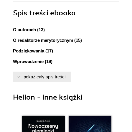
Spis treści
ebooka
O autorach (13)
O redaktorze merytorycznym (15)
Podziękowania (17)
Wprowadzenie (19)
Część I: Podstawy tworzenia aplikacji Windows
pokaż cały spis treści
Phone 7 (21)
Rozdział 1. Wprowadzenie do systemu Windows
Helion - inne książki
Phone 7 i platformy Windows Phone (23)
Ogólne informacje na temat systemu Windows
Phone (23)
Specyfikacja sprzętowa Windows Phone (25)