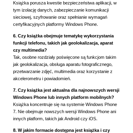
Azure (86)
Książka porusza kwestie bezpieczeństwa aplikacji, w
Testowanie współdziałania aplikacji Notepad z
tym izolację danych, zabezpieczanie komunikacji
usługą NotepadService (94)
sieciowej, szyfrowanie oraz spełnianie wymagań
Podsumowanie (95)
certyfikacyjnych platformy Windows Phone.
Rozdział 4. Przechwytywanie i usuwanie błędów
6. Czy książka obejmuje tematykę wykorzystania
funkcji telefonu, takich jak geolokalizacja, aparat
(97)
czy multimedia?
Debugowanie wyjątków aplikacji (97)
Tak, osobne rozdziały poświęcone są funkcjom takim
Obsługa wyjątków związanych z ładowaniem
jak geolokalizacja, obsługa aparatu fotograficznego,
strony głównej (98)
przetwarzanie zdjęć, multimedia oraz korzystanie z
Debugowanie wyjątków usługi sieciowej (102)
akcelerometru i powiadomień.
Testowanie aplikacji (105)
Rejestrowanie urządzenia Windows Phone na
7. Czy książka jest aktualna dla najnowszych wersji
potrzeby procedury uruchomieniowej (106)
Windows Phone lub innych platform mobilnych?
Obsługa wyjątków urządzenia (109)
Książka koncentruje się na systemie Windows Phone
Utworzenie projektu
7. Nie obejmuje nowszych wersji Windows Phone ani
CatchingDeviceExceptionsDemo (110)
innych platform, takich jak Android czy iOS.
Przygotowanie interfejsu użytkownika (111)
8. W jakim formacie dostępna jest książka i czy
Kod aplikacji (113)