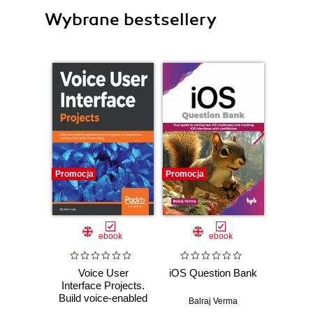
Wybrane bestsellery
Promocja
Promocja
Promocj
ebook
ebook
Voice User
iOS Question Bank
Clean 
Interface Projects.
for
Build voice-enabled
Balraj Verma
applications using