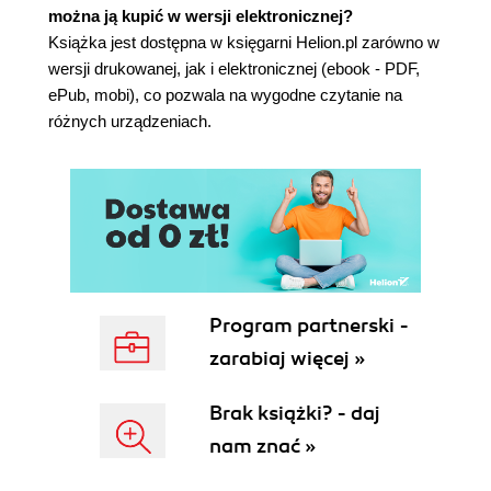
można ją kupić w wersji elektronicznej?
Testowanie gotowej aplikacji (114)
Książka jest dostępna w księgarni Helion.pl zarówno w
Podsumowanie (114)
wersji drukowanej, jak i elektronicznej (ebook - PDF,
Rozdział 5. Pakowanie i udostępnianie aplikacji
ePub, mobi), co pozwala na wygodne czytanie na
oraz zarządzanie pakietami instalacyjnymi (115)
różnych urządzeniach.
Udostępnianie aplikacji Windows Phone (115)
Wymagania certyfikacyjne dla aplikacji Windows
Phone (117)
Założenia funkcjonalne (Application Policies)
(117)
Założenia dotyczące przekazywanych treści
(Content Policies) (119)
Program partnerski -
Wymagania związane z walidacją aplikacji
zarabiaj więcej »
(119)
Wymagania związane z certyfikacją aplikacji
Brak książki? - daj
(120)
Przesyłanie aplikacji Windows Phone do serwisu
nam znać »
Windows Phone Marketplace (121)
Pakowanie aplikacji (121)