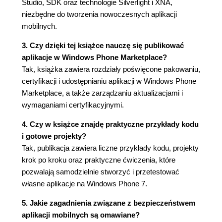
Studio, SDK oraz technologie Silverlight i XNA,
Generowanie modelu obiektowego
niezbędne do tworzenia nowoczesnych aplikacji
odpowiedzialnego za dostęp do bazy danych
mobilnych.
(60)
3. Czy dzięki tej książce nauczę się publikować
Implementacja usługi WCF pośredniczącej w
aplikacje w Windows Phone Marketplace?
dostępie do bazy danych SQL Azure (63)
Tak, książka zawiera rozdziały poświęcone pakowaniu,
Aplikacja kliencka korzystająca z usługi
certyfikacji i udostępnianiu aplikacji w Windows Phone
działającej w chmurze (68)
Marketplace, a także zarządzaniu aktualizacjami i
Utworzenie projektu aplikacji Windows Phone
wymaganiami certyfikacyjnymi.
(70)
Przygotowanie interfejsu użytkownika (70)
4. Czy w książce znajdę praktyczne przykłady kodu
Kod strony głównej (75)
i gotowe projekty?
Kod konwertera BoolToVisibilityConverter (77)
Tak, publikacja zawiera liczne przykłady kodu, projekty
Dodanie odwołania do usługi NotepadService
krok po kroku oraz praktyczne ćwiczenia, które
(79)
pozwalają samodzielnie stworzyć i przetestować
Kod klasy NotepadViewModel (79)
własne aplikacje na Windows Phone 7.
Testowanie współdziałania aplikacji z usługą
uruchomioną lokalnie (86)
5. Jakie zagadnienia związane z bezpieczeństwem
Uruchomienie usługi w serwisie Windows
aplikacji mobilnych są omawiane?