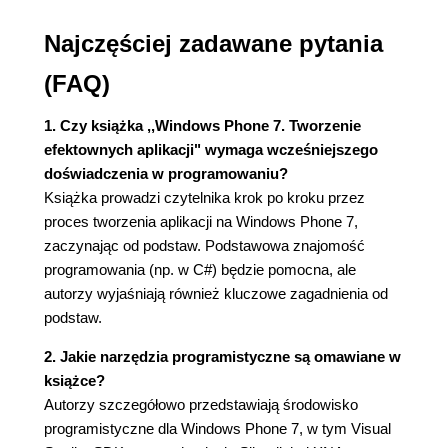
Utworzenie kodu pierwszej aplikacji Windows
Najczęściej zadawane pytania
Phone (39)
Uruchomienie pierwszej aplikacji Windows
(FAQ)
Phone (40)
Dostosowywanie pierwszej aplikacji Windows
1. Czy książka ,,Windows Phone 7. Tworzenie
Phone (41)
efektownych aplikacji" wymaga wcześniejszego
Zmiana wyglądu aplikacji (42)
doświadczenia w programowaniu?
Podsumowanie (45)
Książka prowadzi czytelnika krok po kroku przez
Rozdział 3. Wykorzystanie usług pracy w chmurze
proces tworzenia aplikacji na Windows Phone 7,
zaczynając od podstaw. Podstawowa znajomość
jako przestrzeni składowania danych (47)
programowania (np. w C#) będzie pomocna, ale
Wzorzec projektowy MVVM (48)
autorzy wyjaśniają również kluczowe zagadnienia od
Usługi Microsoft Azure oraz SQL Azure (49)
podstaw.
Utworzenie usługi zapewniającej dostęp do bazy
danych (49)
2. Jakie narzędzia programistyczne są omawiane w
Utworzenie bazy danych (50)
książce?
Utworzenie bazy danych SQL Azure (50)
Autorzy szczegółowo przedstawiają środowisko
Zarządzanie bazą danych SQL Azure (56)
programistyczne dla Windows Phone 7, w tym Visual
Utworzenie projektu Windows Azure (59)