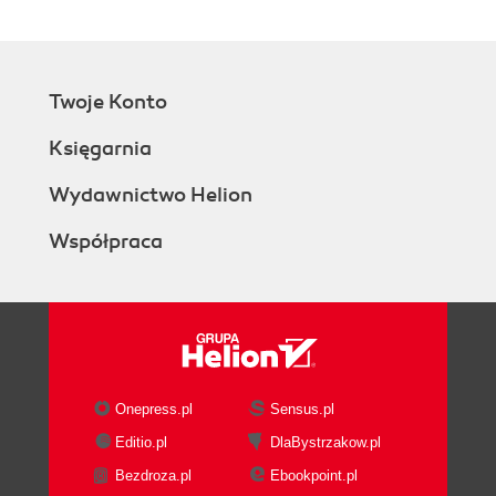
Biblioteka Lang (48)
Funkcja abs (48)
Funkcja min (49)
Funkcja max (49)
Twoje Konto
Funkcja parseInt (49)
Funkcja parseFloat (49)
Księgarnia
Funkcja isInt (50)
Funkcja isFloat (50)
Wydawnictwo Helion
Funkcja maxInt (50)
Współpraca
Funkcja minInt (51)
Funkcja float (51)
Funkcja exit (51)
Funkcja abort (51)
Funkcja random (52)
Funkcja seed (52)
Funkcja characterSet (52)
Onepress.pl
Sensus.pl
Biblioteka Float (53)
Editio.pl
DlaBystrzakow.pl
Funkcja int (53)
Bezdroza.pl
Ebookpoint.pl
Funkcja floor (53)