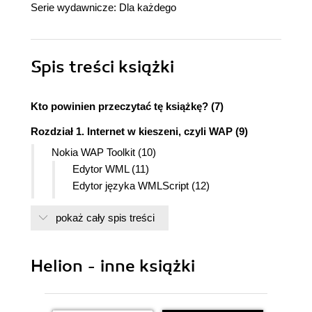
Serie wydawnicze:
Dla każdego
Spis treści
książki
Kto powinien przeczytać tę książkę? (7)
Rozdział 1. Internet w kieszeni, czyli WAP (9)
Nokia WAP Toolkit (10)
Edytor WML (11)
Edytor języka WMLScript (12)
Edytor rysunków WBMP (12)
pokaż cały spis treści
Opis języka WML (13)
Elementy talii (DECKS) (14)
Definiowanie stałych - "TEMPLATE" (15)
Helion - inne książki
Definiowanie kart (CARD) - "CARD" (16)
Formatowanie tekstu - znacznik "P",
wyrównywanie i dzielenie linii (17)