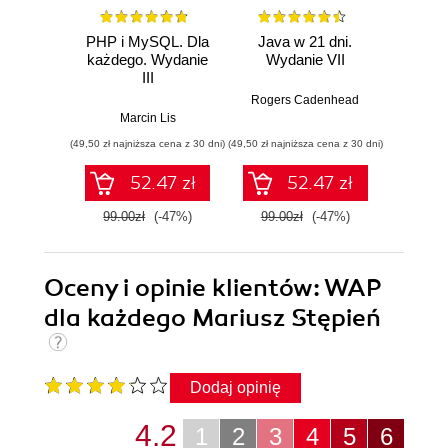
PHP i MySQL. Dla
Java w 21 dni.
Szy
każdego. Wydanie
Wydanie VII
Jav
III
Wprow
jęz
Rogers Cadenhead
godzi
Marcin Lis
Phi
(49,50 zł najniższa cena z 30 dni)
(49,50 zł najniższa cena z 30 dni)
(34,50 zł naj
52.47 zł
52.47 zł
99.00zł
(-47%)
99.00zł
(-47%)
69.0
Oceny i opinie klientów: WAP
dla każdego Mariusz Stępień
Dodaj opinię
4.2
1
2
3
4
5
6