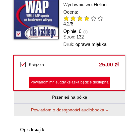
Wydawnictwo:
Helion
Ocena:
4.2
/
6
Opinie:
6
Stron:
132
Druk:
oprawa miękka
25,00 zł
Książka
Powiadom mnie, gdy książka będzie dostępna
Przenieś na półkę
Powiadom o dostępności audiobooka »
Opis
książki