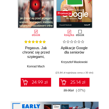
Promocja
Promocj
ebook
książka
ebook
Pegasus. Jak
Aplikacje Google
Mi
chronić się przed
dla seniorów
Power
szpiegami,
Krok
scamem,
Krzysztof Masłowski
phishingiem,
Konrad Mach
Joyce C
kradzieżą
(23,94 zł najniższa cena z 30 dni)
(49,98 zł naj
tożsamości i
oszustwami online
24.99 zł
25.14 zł
39.90zł
(-37%)
58.8