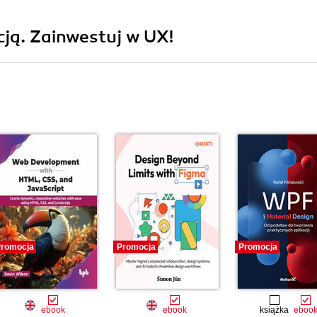
ją. Zainwestuj w UX!
romocja
Promocja
Promocja
ebook
ebook
książka
eboo