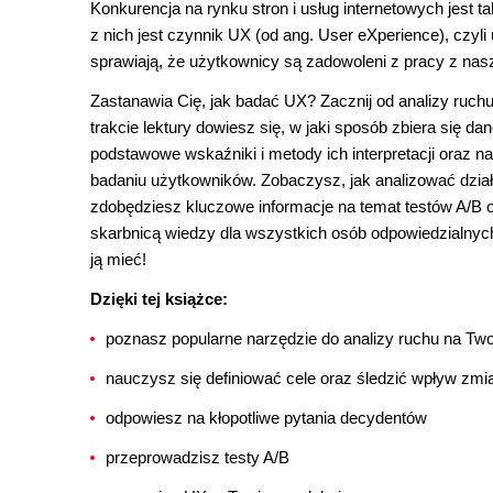
Konkurencja na rynku stron i usług internetowych jest 
z nich jest czynnik UX (od ang. User eXperience), czyl
sprawiają, że użytkownicy są zadowoleni z pracy z nas
Zastanawia Cię, jak badać UX? Zacznij od analizy ruchu
trakcie lektury dowiesz się, w jaki sposób zbiera się d
podstawowe wskaźniki i metody ich interpretacji oraz n
badaniu użytkowników. Zobaczysz, jak analizować dział
zdobędziesz kluczowe informacje na temat testów A/B or
skarbnicą wiedzy dla wszystkich osób odpowiedzialnyc
ją mieć!
Dzięki tej książce:
poznasz popularne narzędzie do analizy ruchu na Twoj
nauczysz się definiować cele oraz śledzić wpływ zmi
odpowiesz na kłopotliwe pytania decydentów
przeprowadzisz testy A/B