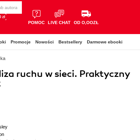
 zł
POMOC
LIVE CHAT
OD O,OOZŁ
oki
Promocje
Nowości
Bestsellery
Darmowe ebooki
yka
liza ruchu w sieci. Praktyczny
k
sley
on