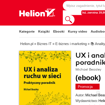
Inż. zwrotna 39,90
Kategorie
Książki
Ebooki
Kursy video
Audiobo
Helion.pl
»
Biznes IT
»
E-biznes i marketing
»
📚 Analit
UX i ana
poradni
Michael Beasley
(ebook)
Promocja
Autor:
Michael Bea
Wydawnictwo:
Heli