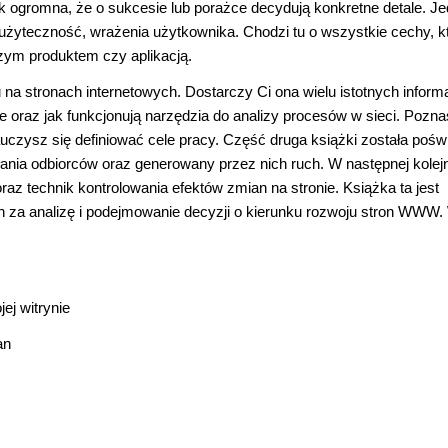
tak ogromna, że o sukcesie lub porażce decydują konkretne detale. 
i użyteczność, wrażenia użytkownika. Chodzi tu o wszystkie cechy, k
zym produktem czy aplikacją.
 na stronach internetowych. Dostarczy Ci ona wielu istotnych informa
ane oraz jak funkcjonują narzędzia do analizy procesów w sieci. Pozn
auczysz się definiować cele pracy. Część druga książki została poś
ania odbiorców oraz generowany przez nich ruch. W następnej kolej
az technik kontrolowania efektów zmian na stronie. Książka ta jest
h za analizę i podejmowanie decyzji o kierunku rozwoju stron WWW.
ej witrynie
an