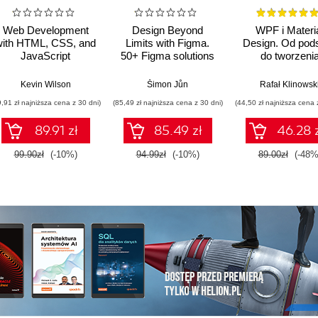
Web Development
Design Beyond
WPF i Materi
with HTML, CSS, and
Limits with Figma.
Design. Od pod
JavaScript
50+ Figma solutions
do tworzeni
for advanced
praktycznyc
collaboration,
aplikacji
Kevin Wilson
Šimon Jůn
Rafał Klinowsk
prototyping, AI, and
9,91 zł najniższa cena z 30 dni)
(85,49 zł najniższa cena z 30 dni)
(44,50 zł najniższa cena 
design systems in
modern UX/UI
89.91 zł
85.49 zł
46.28 
99.90zł
(-10%)
94.99zł
(-10%)
89.00zł
(-48%