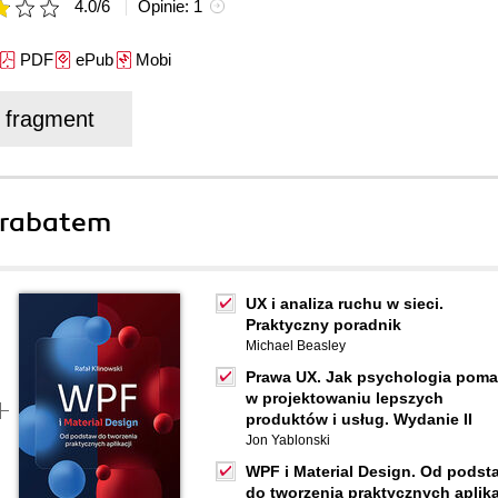
4.0
/
6
Opinie:
1
PDF
ePub
Mobi
j fragment
 rabatem
UX i analiza ruchu w sieci.
Praktyczny poradnik
Michael Beasley
Prawa UX. Jak psychologia pom
w projektowaniu lepszych
produktów i usług. Wydanie II
Jon Yablonski
WPF i Material Design. Od podst
do tworzenia praktycznych aplika