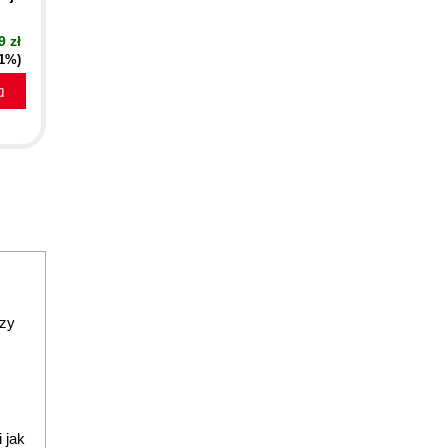
9 zł
51%)
a
dzy
 jak