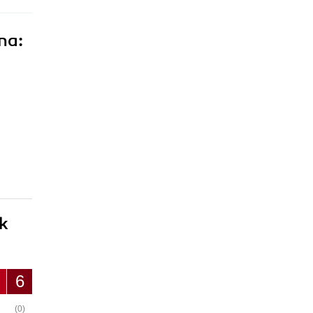
na:
ik
6
(0)