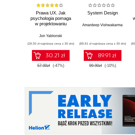
Prawa UX. Jak
System Design
psychologia pomaga
w projektowaniu
Amardeep Vishwakarma
lepszych produktów i
usług. Wydanie II
Jon Yablonski
(28,50 zł najniższa cena z 30 dni)
(89,91 zł najniższa cena z 30 dni)
(8
30.21 zł
89.91 zł
57.00zł
(-47%)
99.90zł
(-10%)