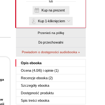
lub
Kup na prezent
Kup 1-kliknięciem
Przenieś na półkę
Do przechowalni
Powiadom o dostępności audiobooka »
Opis
ebooka
Ocena (
4.0
/
6
) i opinie (1)
Recenzje
ebooka
(2)
aga
Szczegóły
ebooka
Dostępność produktu
aw
Spis treści
ebooka
cji