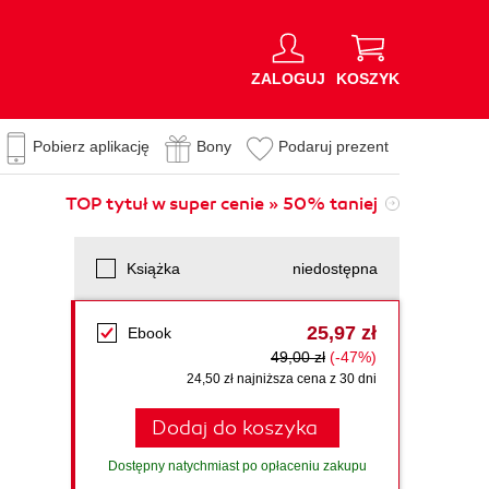
ZALOGUJ
KOSZYK
Pobierz aplikację
Bony
Podaruj prezent
TOP tytuł w super cenie » 50% taniej
Książka
niedostępna
25,97 zł
Ebook
49,00 zł
(-47%)
24,50 zł najniższa cena z 30 dni
Dodaj do koszyka
Dostępny natychmiast po opłaceniu zakupu