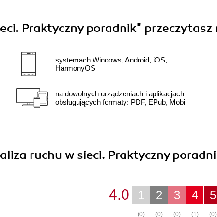
ieci. Praktyczny poradnik"
przeczytasz 
systemach Windows, Android, iOS,
HarmonyOS
na dowolnych urządzeniach i aplikacjach
obsługujących formaty: PDF, EPub, Mobi
naliza ruchu w sieci. Praktyczny poradn
4.0
1
2
3
4
5
(0)
(0)
(0)
(1)
(0)