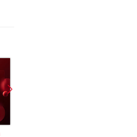
Promocja
Promocja
k
książka
ebook
książka
ebook