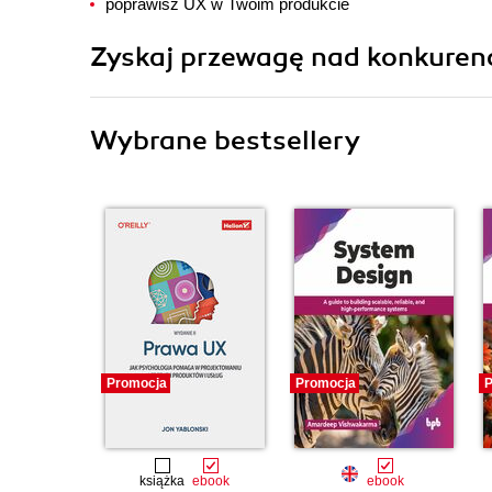
poprawisz UX w Twoim produkcie
Zyskaj przewagę nad konkurenc
Wybrane bestsellery
Promocja
Promocja
P
książka
ebook
ebook