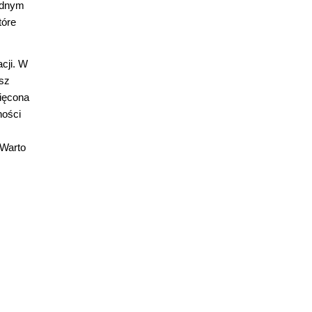
Jednym
tóre
cji. W
asz
więcona
ności
 Warto