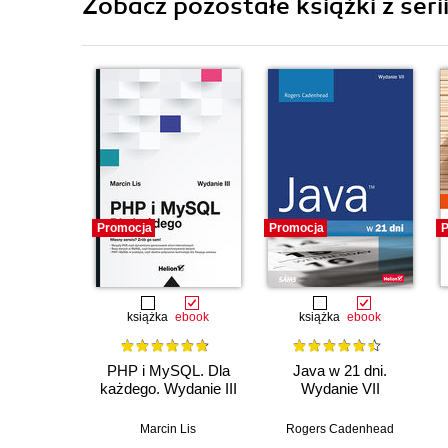
Zobacz pozostałe książki z seri
Promocja
Promocja
P
książka
ebook
książka
ebook
PHP i MySQL. Dla
Java w 21 dni.
każdego. Wydanie III
Wydanie VII
Marcin Lis
Rogers Cadenhead