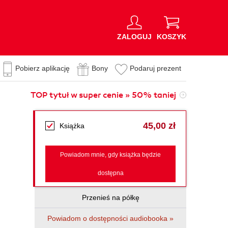
ZALOGUJ
KOSZYK
Pobierz aplikację
Bony
Podaruj prezent
TOP tytuł w super cenie » 50% taniej
45,00 zł
Książka
Powiadom mnie, gdy książka będzie
dostępna
Przenieś na półkę
Powiadom o dostępności audiobooka »