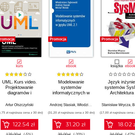
romocja
Promocja
Promocja
kurs
ebook
książka
eboo
UML. Kurs video.
Modelowanie
Język inżynier
Projektowanie
systemów
systemów Sys
diagramów i
informatycznych w
Architektura 
modelowanie
języku UML 2.1
zastosowania. Pr
systemów w teorii i
UML 2.x w prak
Artur Olszczyński
Andrzej Stasiak
,
Włodzimierz Dąbrowski
Stanisław Wrycza
,
Michał Wol
,
Bartosz 
praktyce
6,75 zł najniższa cena z 30 dni)
(31,20 zł najniższa cena z 30 dni)
(17,00 zł najniższa cena 
122.54 zł
31.20 zł
18.02 z
129.00zł
(-5%)
39.00zł
(-20%)
34.00zł
(-47%