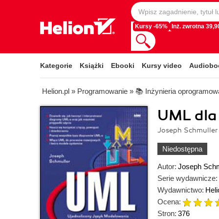
Kursy -65%
Inż. zwrotna 39,90
Kategorie
Książki
Ebooki
Kursy video
Audiobo
Helion.pl
»
Programowanie
»
📚 Inżynieria oprogramow
UML dla
Joseph Schmuller
Niedostępna
Autor:
Joseph Schm
Serie wydawnicze:
Wydawnictwo:
Heli
Ocena:
Stron:
376