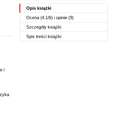
Opis
książki
Ocena (
4.1
/
6
) i opinie (9)
Szczegóły
książki
Spis treści
książki
e i
ęzyka