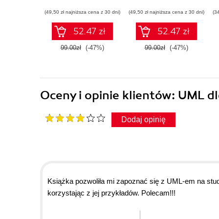
(49,50 zł najniższa cena z 30 dni)
(49,50 zł najniższa cena z 30 dni)
(3
52.47 zł
52.47 zł
99.00zł
(-47%)
99.00zł
(-47%)
Oceny i opinie klientów: UML 
Dodaj opinię
Książka pozwoliła mi zapoznać się z UML-em na stud
korzystając z jej przykładów. Polecam!!!