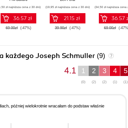
4,50 zł najniższa cena z 30 dni)
(19,95 zł najniższa cena z 30 dni)
(34,50 zł najniższa cena 
36.57 zł
21.15 zł
36.57 z
69.00zł
(-47%)
39.90zł
(-47%)
69.00zł
(-47%
dla każdego Joseph Schmuller
(9)
4.1
1
2
3
4
5
(0)
(2)
(2)
(1)
(1)
iach, później wielokrotnie wracałam do podstaw właśnie