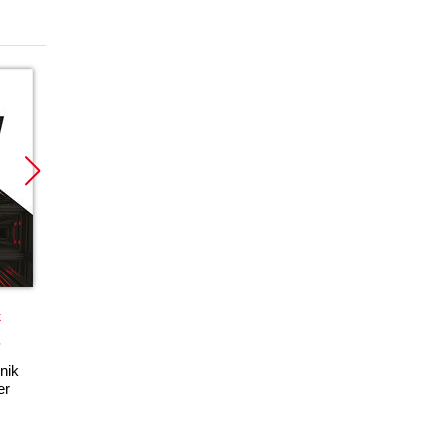
Promocja
k
książka
ebook
nik
PHP i MySQL. Dla
er
każdego. Wydanie II
Marcin Lis