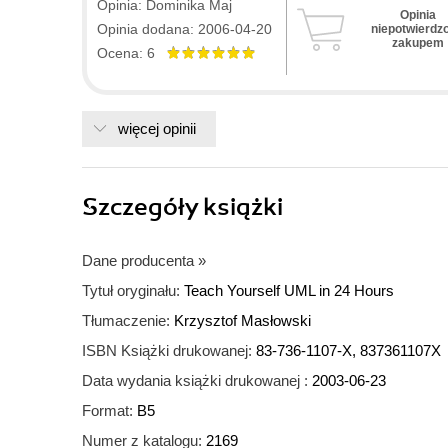
Opinia: Dominika Maj
Opinia
Opinia dodana: 2006-04-20
niepotwierdz
zakupem
Ocena: 6
więcej opinii
Szczegóły
książki
Dane producenta
»
Tytuł oryginału:
Teach Yourself UML in 24 Hours
Tłumaczenie:
Krzysztof Masłowski
ISBN Książki drukowanej:
83-736-1107-X, 837361107X
Data wydania książki drukowanej :
2003-06-23
Format:
B5
Numer z katalogu:
2169