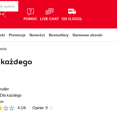
 zł
POMOC
LIVE CHAT
OD O,OOZŁ
oki
Promocje
Nowości
Bestsellery
Darmowe ebooki
ania
 każdego
uller
Dla każdego
on
4.1
/
6
Opinie:
9