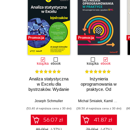
Promocja
Promocja
P
książka
ebook
książka
ebook
Analiza statystyczna
Inżynieria
w Excelu dla
oprogramowania w
bystrzaków. Wydanie
praktyce. Od
IV
wymagań do kodu z
językiem UML
Joseph Schmuller
Michał Śmiałek
,
Kamil Rybiński
(53,40 zł najniższa cena z 30 dni)
(39,50 zł najniższa cena z 30 dni)
(9
56.07 zł
41.87 zł
89.00zł
(-37%)
79.00zł
(-47%)