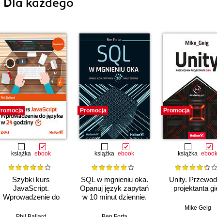
i Dla każdego
romocja
Promocja
Promocja
książka
ebook
książka
ebook
książka
eboo
Szybki kurs
SQL w mgnieniu oka.
Unity. Przewod
JavaScript.
Opanuj język zapytań
projektanta gi
Wprowadzenie do
w 10 minut dziennie.
języka w 24 godziny.
Wydanie IV
Mike Geig
Wydanie VI
Phil Ballard
Ben Forta