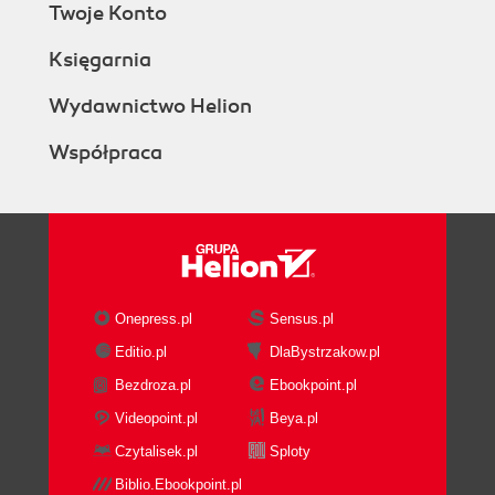
Twoje Konto
Księgarnia
Wydawnictwo Helion
Współpraca
Onepress.pl
Sensus.pl
Editio.pl
DlaBystrzakow.pl
Bezdroza.pl
Ebookpoint.pl
Videopoint.pl
Beya.pl
Czytalisek.pl
Sploty
Biblio.Ebookpoint.pl