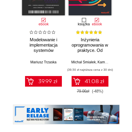
ebook
książka
ebook
Modelowanie i
Inżynieria
UML. 
implementacja
oprogramowania w
Proj
systemów
praktyce. Od
dia
informatycznych
wymagań do kodu
mod
2.0
z językiem UML
systemó
Mariusz Trzaska
Michał Śmiałek
,
Kamil Rybiński
Artur
p
(39,50 zł najniższa cena z 30 dni)
39.99 zł
41.08 zł
1
79.00zł
(-48%)