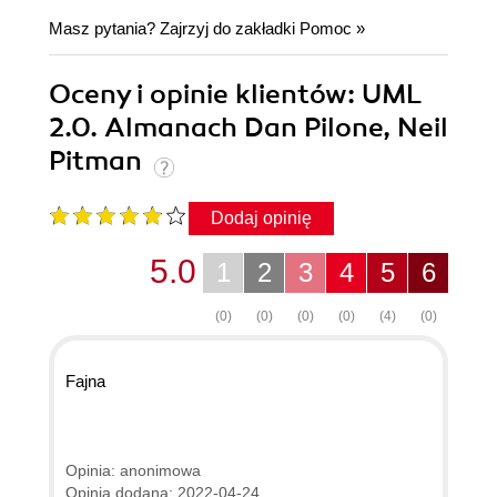
Masz pytania? Zajrzyj do zakładki
Pomoc
»
Oceny i opinie klientów: UML
2.0. Almanach Dan Pilone, Neil
Pitman
Dodaj opinię
5.0
1
2
3
4
5
6
(0)
(0)
(0)
(0)
(4)
(0)
Fajna
Opinia: anonimowa
Opinia dodana: 2022-04-24