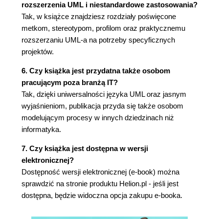
rozszerzenia UML i niestandardowe zastosowania?
Stany niezmienne (164)
Tak, w książce znajdziesz rozdziały poświęcone
Zdarzenia (166)
metkom, stereotypom, profilom oraz praktycznemu
Ślady (166)
rozszerzaniu UML-a na potrzeby specyficznych
Fragmenty wyodrębnione (167)
projektów.
Wystąpienia interakcji (178)
Dekompozycja (179)
6. Czy książka jest przydatna także osobom
Kontynuacje (182)
pracującym poza branżą IT?
Przepływy czasowe sekwencji (183)
Tak, dzięki uniwersalności języka UML oraz jasnym
Alternatywne notacje interakcji (184)
wyjaśnieniom, publikacja przyda się także osobom
modelującym procesy w innych dziedzinach niż
Rozdział 11. Metki, stereotypy i profile UML (193)
informatyka.
Modelowanie i UML w kontekście (194)
Stereotypy (196)
7. Czy książka jest dostępna w wersji
Metki (198)
elektronicznej?
Ograniczenia (199)
Dostępność wersji elektronicznej (e-book) można
Profile UML (199)
sprawdzić na stronie produktu Helion.pl - jeśli jest
Narzędzia a profile (201)
dostępna, będzie widoczna opcja zakupu e-booka.
Rozdział 12. Tworzenie efektywnych diagramów