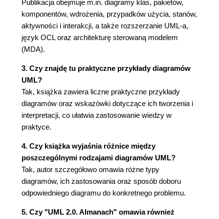
Publikacja obejmuje m.in. diagramy klas, pakietów,
Rozdział 8. Diagramy stanów (111)
komponentów, wdrożenia, przypadków użycia, stanów,
Maszyny stanowe zachowań (111)
aktywności i interakcji, a także rozszerzanie UML-a,
Stany (113)
język OCL oraz architekturę sterowaną modelem
Rozszerzanie maszyny stanów (123)
(MDA).
Protokołowe maszyny stanów (123)
Pseudostany (125)
3. Czy znajdę tu praktyczne przykłady diagramów
Przetwarzanie zdarzeń (126)
UML?
Nietypowe diagramy stanów (127)
Tak, książka zawiera liczne praktyczne przykłady
Rozdział 9. Diagramy aktywności (129)
diagramów oraz wskazówki dotyczące ich tworzenia i
interpretacji, co ułatwia zastosowanie wiedzy w
Aktywności i akcje (129)
praktyce.
Znaczniki sterowania (136)
Aktywności (137)
4. Czy książka wyjaśnia różnice między
Zaawansowane modelowanie aktywności (144)
poszczególnymi rodzajami diagramów UML?
Rozdział 10. Diagramy interakcji (155)
Tak, autor szczegółowo omawia różne typy
diagramów, ich zastosowania oraz sposób doboru
Co to są interakcje (155)
odpowiedniego diagramu do konkretnego problemu.
Uczestnicy interakcji (156)
Komunikaty (158)
5. Czy "UML 2.0. Almanach" omawia również
Wykonywanie interakcji (163)