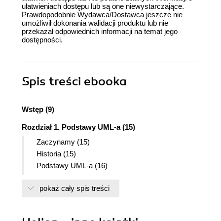
ułatwieniach dostępu lub są one niewystarczające.
Prawdopodobnie Wydawca/Dostawca jeszcze nie
umożliwił dokonania walidacji produktu lub nie
przekazał odpowiednich informacji na temat jego
dostępności.
Spis treści
ebooka
Wstęp (9)
Rozdział 1. Podstawy UML-a (15)
Zaczynamy (15)
Historia (15)
Podstawy UML-a (16)
Specyfikacje UML-a (17)
pokaż cały spis treści
Używanie UML-a (18)
Modelowanie (19)
Praktyczne zasady UML-a (23)