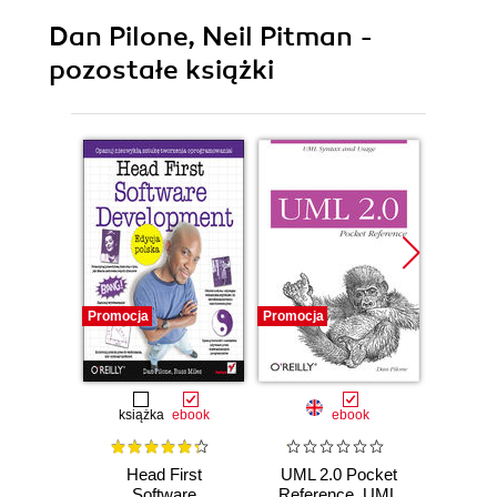
Dan Pilone, Neil Pitman -
pozostałe książki
Promocja
Promocja
Promocj
książka
ebook
ebook
Head First
UML 2.0 Pocket
UML
Software
Reference. UML
N