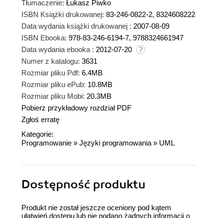
Tłumaczenie:
Łukasz Piwko
ISBN Książki drukowanej:
83-246-0822-2, 8324608222
Data wydania książki drukowanej :
2007-08-09
ISBN Ebooka:
978-83-246-6194-7, 9788324661947
Data wydania ebooka :
2012-07-20
Numer z katalogu:
3631
Rozmiar pliku Pdf:
6.4MB
Rozmiar pliku ePub:
10.8MB
Rozmiar pliku Mobi:
20.3MB
Pobierz przykładowy rozdział PDF
Zgłoś erratę
Kategorie:
Programowanie
»
Języki programowania
»
UML
Dostępność produktu
Produkt nie został jeszcze oceniony pod kątem
ułatwień dostępu lub nie podano żadnych informacji o