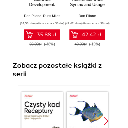
Development.
Syntax and Usage
Edycja polska
Dan Pilo
Dan Pilone
,
Russ Miles
Dan Pilone
(34,50 zł najniższa cena z 30 dni)
(42,42 zł najniższa cena z 30 dni)
(109,65 zł 
35.88 zł
42.42 zł
69.00zł
(-48%)
49.90zł
(-15%)
129.0
Zobacz pozostałe książki z
serii