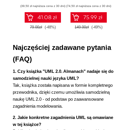
Struktury złożone (65)
ćwiczenia
(39,50 zł najniższa cena z 30 dni)
(74,50 zł najniższa cena z 30 dni)
(29,95 zł naj
Kolaboracje (73)
Przypadki kolaboracji (75)
41.08 zł
75.99 zł
Rozdział 5. Diagramy komponentów (77)
79.00zł
(-48%)
149.00zł
(-49%)
59.9
Komponenty (77)
Widoki komponentów (78)
Najczęściej zadawane pytania
Rozdział 6. Diagramy wdrożenia (87)
Artefakty (87)
(FAQ)
Węzły (89)
Wdrażanie (93)
1. Czy książka "UML 2.0. Almanach" nadaje się do
Nietypowe diagramy wdrożenia (96)
samodzielnej nauki języka UML?
Tak, książka została napisana w formie kompletnego
Rozdział 7. Diagramy przypadków użycia (99)
przewodnika, dzięki czemu umożliwia samodzielną
Przypadki użycia (99)
naukę UML 2.0 - od podstaw po zaawansowane
Aktorzy (100)
zagadnienia modelowania.
Zaawansowane modelowanie przypadków użycia
(103)
2. Jakie konkretne zagadnienia UML są omawiane
Zasięg przypadków użycia (108)
w tej książce?