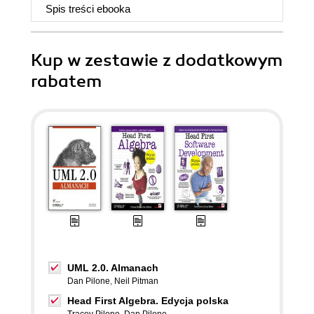
Spis treści
ebooka
Kup w zestawie z dodatkowym
rabatem
UML 2.0. Almanach
Dan Pilone
,
Neil Pitman
Head First Algebra. Edycja polska