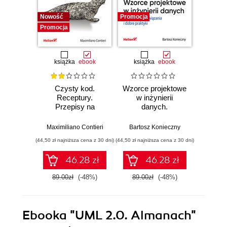
Nowość
Promocja
Bestselle
Promocja
Promocj
książka
ebook
książka
ebook
ksią
Czysty kod.
Wzorce projektowe
Lan
Receptury.
w inżynierii
Lan
Przepisy na
danych.
Proj
poprawienie
Sprawdzone
aplika
struktury i jakości
rozwiązania i dobre
na
Maximiliano Contieri
Bartosz Konieczny
Mayo Os
Twojego kodu
praktyki
mo
(44,50 zł najniższa cena z 30 dni)
(44,50 zł najniższa cena z 30 dni)
(39,50 zł naj
języ
p
46.28 zł
46.28 zł
89.00zł
(-48%)
89.00zł
(-48%)
79.0
Ebooka
"UML 2.0. Almanach"