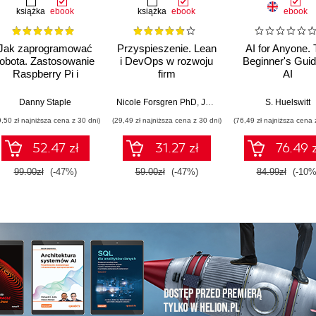
książka
ebook
książka
ebook
ebook
Jak zaprogramować
Przyspieszenie. Lean
AI for Anyone.
robota. Zastosowanie
i DevOps w rozwoju
Beginner's Guid
Raspberry Pi i
firm
AI
Pythona w tworzeniu
technologicznych
autonomicznych
Danny Staple
Nicole Forsgren PhD
,
Jez Humble
,
Gene Kim
S. Huelswitt
robotów. Wydanie II
9,50 zł najniższa cena z 30 dni)
(29,49 zł najniższa cena z 30 dni)
(76,49 zł najniższa cena 
52.47 zł
31.27 zł
76.49 z
99.00zł
(-47%)
59.00zł
(-47%)
84.99zł
(-10%