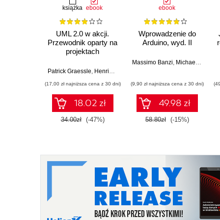
książka
ebook
ebook
UML 2.0 w akcji.
Wprowadzenie do
Przewodnik oparty na
Arduino, wyd. II
projektach
Massimo Banzi
,
Michael Shiloh
Patrick Graessle
,
Henriette Baumann
,
Philippe Baumann
(17,00 zł najniższa cena z 30 dni)
(9,90 zł najniższa cena z 30 dni)
(4
18.02 zł
49.98 zł
34.00zł
(-47%)
58.80zł
(-15%)