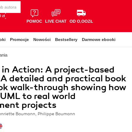
 zł
POMOC
LIVE CHAT
OD O,OOZŁ
oki
Promocje
Nowości
Bestsellery
Darmowe ebooki
ania
in Action: A project-based
. A detailed and practical book
ok walk-through showing how
 UML to real world
ment projects
Henriette Baumann, Philippe Baumann