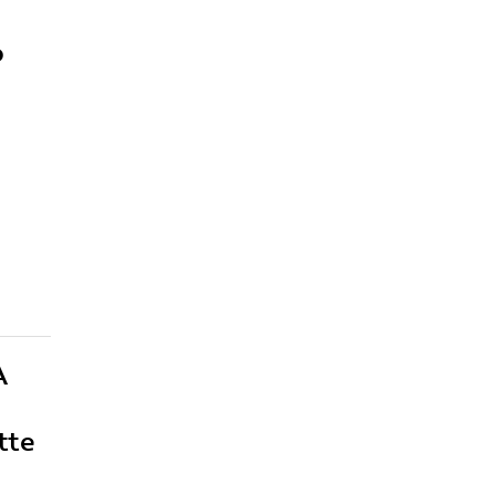
o
A
tte