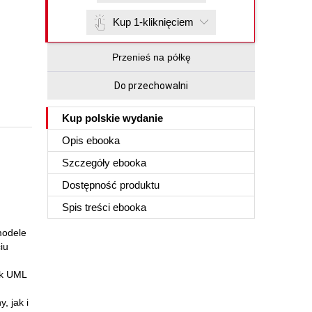
Kup 1-kliknięciem
Przenieś na półkę
Do przechowalni
Kup polskie wydanie
Opis
ebooka
Szczegóły
ebooka
Dostępność produktu
Spis treści
ebooka
modele
iu
yk UML
, jak i