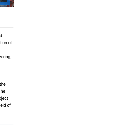
nd
tion of
ering,
the
 he
oject
eld of