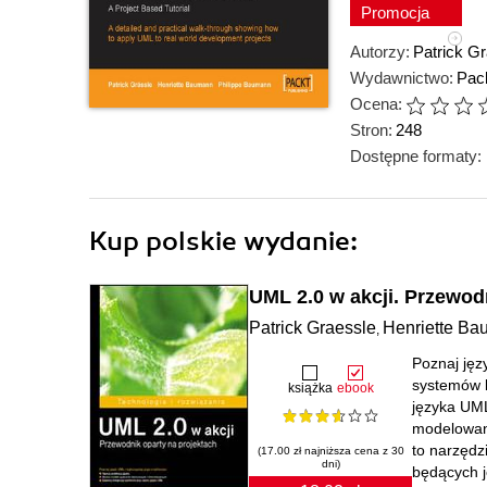
Promocja
Autorzy:
Patrick Gr
Wydawnictwo:
Pack
Ocena:
Stron:
248
Dostępne formaty:
Kup polskie wydanie:
UML 2.0 w akcji. Przewod
Patrick Graessle
Henriette B
,
Poznaj jęz
systemów b
książka
ebook
języka UM
modelowani
to narzędz
(17.00 zł najniższa cena z 30
dni)
będących j