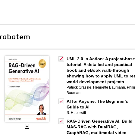
 rabatem
UML 2.0 in Action: A project-bas
tutorial. A detailed and practical
book and eBook walk-through
showing how to apply UML to rea
world development projects
Patrick Grassle
,
Henriette Baumann
,
Phil
Baumann
AI for Anyone. The Beginner's
Guide to AI
S. Huelswitt
RAG-Driven Generative AI. Build
MAS-RAG with DualRAG,
GraphRAG, multimodal video