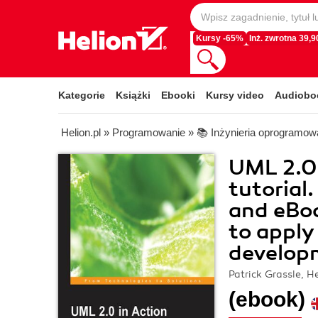
Kursy -65%
Inż. zwrotna 39,90
Kategorie
Książki
Ebooki
Kursy video
Audiobo
Helion.pl
»
Programowanie
»
📚 Inżynieria oprogramow
UML 2.0 
tutorial
and eBo
to apply
develop
Patrick Grassle, 
(ebook)