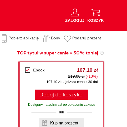
ZALOGUJ
KOSZYK
Pobierz aplikację
Bony
Podaruj prezent
TOP tytuł w super cenie » 50% taniej
107,10 zł
Ebook
119,00 zł
(-10%)
107,10 zł najniższa cena z 30 dni
Dodaj do koszyka
Dostępny natychmiast po opłaceniu zakupu
lub
Kup na prezent