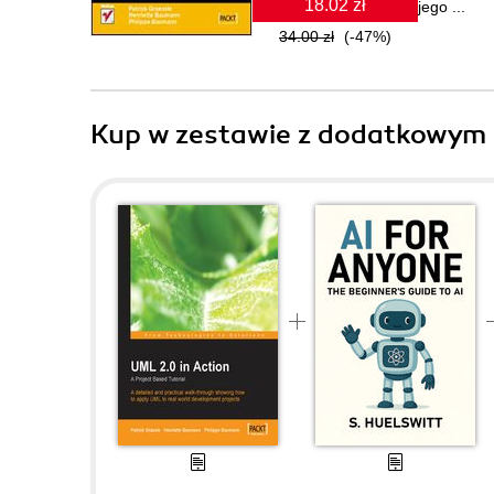
18.02 zł
jego ...
34.00 zł
(-47%)
Kup w zestawie z dodatkowym