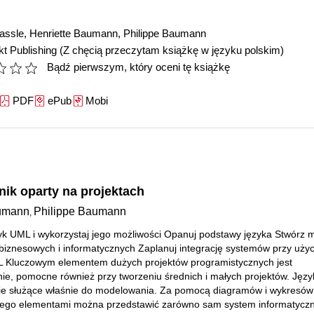
assle
,
Henriette Baumann
,
Philippe Baumann
t Publishing
(Z chęcią przeczytam książkę w języku polskim)
Bądź pierwszym, który oceni tę książkę
PDF
ePub
Mobi
nik oparty na projektach
aumann
Philippe Baumann
,
yk UML i wykorzystaj jego możliwości Opanuj podstawy języka Stwórz 
iznesowych i informatycznych Zaplanuj integrację systemów przy użyc
L Kluczowym elementem dużych projektów programistycznych jest
e, pomocne również przy tworzeniu średnich i małych projektów. Jęz
ie służące właśnie do modelowania. Za pomocą diagramów i wykresów
ego elementami można przedstawić zarówno sam system informatyczny