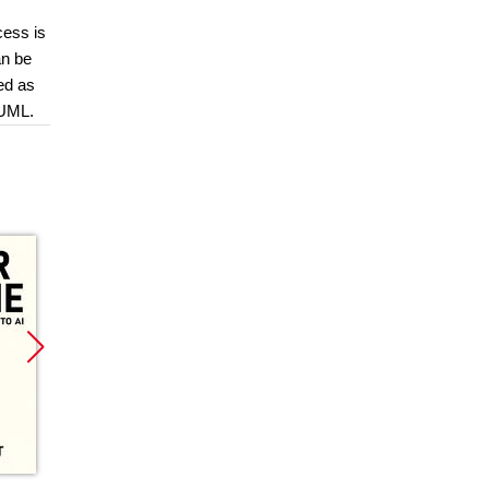
cess is
an be
ed as
 UML.
Promocja
Promocja
Promoc