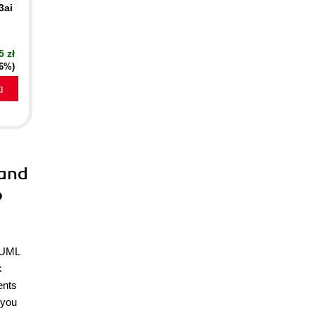
3ai
5 zł
16%)
a
 and
o
f UML
k
ents
 you