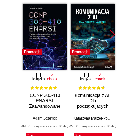
Promocja
Promocja
Promocj
książka
ebook
książka
ebook
ksią
CCNP 300-410
Komunikacja z AI.
Inf
ENARSI.
Dla
kodowa
Zaawansowane
początkujących
wprow
administrowanie
prz
sieciami
zas
Adam Józefiok
Katarzyna Majzel-Pośpiech
Wojcie
przedsiębiorstwa i
(84,50 zł najniższa cena z 30 dni)
(24,50 zł najniższa cena z 30 dni)
(29,49 zł naj
bezpieczeństwo
sieci