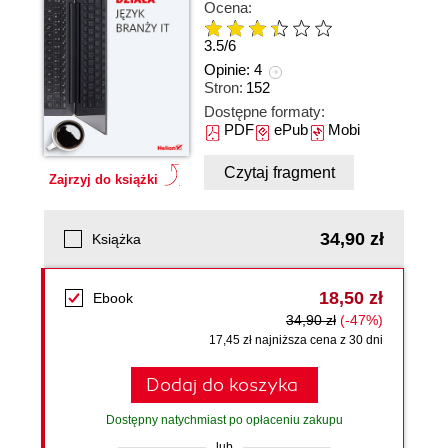
Ocena:
3.5
/
6
Opinie:
4
Stron:
152
Dostępne formaty:
PDF
ePub
Mobi
Czytaj fragment
Zajrzyj do książki
34,90 zł
Książka
18,50 zł
Ebook
34,90 zł
(-47%)
17,45 zł najniższa cena z 30 dni
Dodaj do koszyka
Dostępny natychmiast po opłaceniu zakupu
lub