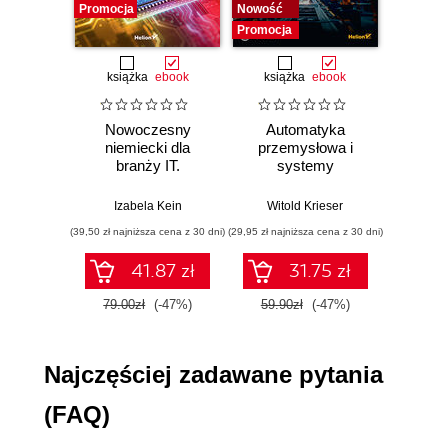
Promocja
architekturę
Nowość
Nowość
Promocja
Promocj
Programowanie i programiści
Podział programistów
książka
ebook
książka
ebook
ksią
Programista programiście nierówny
Nieprogramiści tworzący oprogramowanie
Nowoczesny
Automatyka
SQL dl
Testowanie
niemiecki dla
przemysłowa i
d
Zgłoszenia błędów
branży IT.
systemy
Skutecz
Rodzaje testów
Praktyczne
sterowania w
dane
przykłady i
pigułce
war
Środowisko testowe
Izabela Kein
Witold Krieser
Jun Sha
ćwiczenia
wnios
Wdrożenie i utrzymanie
(39,50 zł najniższa cena z 30 dni)
(29,95 zł najniższa cena z 30 dni)
(39,50 zł naj
zaaw
Wdrożenie
SQL n
41.87 zł
31.75 zł
prak
Utrzymanie
zas
79.00zł
(-47%)
59.90zł
(-47%)
79.0
Wyd
Najczęściej zadawane pytania
(FAQ)