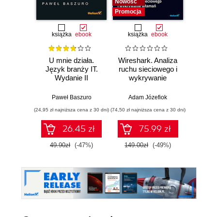
Nowość
Promocj
Promocja
książka
ebook
książka
ebook
ksią
U mnie działa.
Wireshark. Analiza
Bill G
Język branży IT.
ruchu sieciowego i
Władza
Wydanie II
wykrywanie
O w
włamań
biznes
n
Paweł Baszuro
Adam Józefiok
Anup
(24,95 zł najniższa cena z 30 dni)
(74,50 zł najniższa cena z 30 dni)
(29,95 zł naj
26.45 zł
75.99 zł
49.90zł
(-47%)
149.00zł
(-49%)
59.9