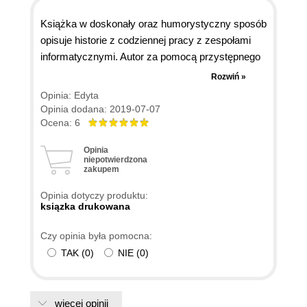
Książka w doskonały oraz humorystyczny sposób
opisuje historie z codziennej pracy z zespołami
informatycznymi. Autor za pomocą przystępnego
języka oraz przykładów z życia codziennego
Rozwiń »
opisuje w ciekawy oraz zrozumiały sposób
Opinia: Edyta
zagadnienia informatyczne od tych podstawowych
Opinia dodana: 2019-07-07
jak budowa komputera poprzez bardziej
Ocena: 6
skomplikowane jak tworzenie wymagań. Moim
Opinia
zdaniem książka ta jest idealną pozycją dla osób
niepotwierdzona
zakupem
pracujących z branżą IT, a nie posiadających
doświadczenia typowo technicznego np.
Opinia dotyczy produktu:
analityków. Lektura będzie tez bardzo dobrą
ksiązka drukowana
pomocą dla managerów zarządzających
Czy opinia była pomocna:
zespołami technicznymi bez odpowiedniej do tego
TAK
(
0
)
NIE
(
0
)
wiedzy technicznej bądź programistycznej.
więcej opinii