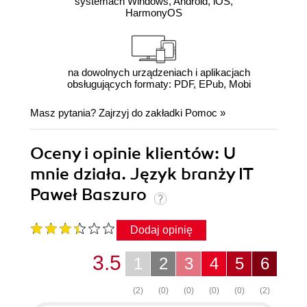
systemach Windows, Android, iOS,
HarmonyOS
na dowolnych urządzeniach i aplikacjach
obsługujących formaty: PDF, EPub, Mobi
Masz pytania? Zajrzyj do zakładki
Pomoc
»
Oceny i opinie klientów: U
mnie działa. Język branży IT
Paweł Baszuro
Dodaj opinię
3.5
1
2
3
4
5
6
(2)
(0)
(0)
(0)
(0)
(2)