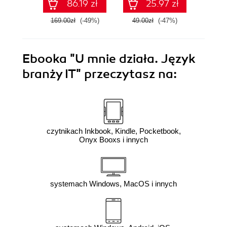
86.19 zł
25.97 zł
169.00zł
(-49%)
49.00zł
(-47%)
59.0
Ebooka
"U mnie działa. Język
branży IT"
przeczytasz na:
czytnikach Inkbook, Kindle, Pocketbook,
Onyx Booxs i innych
systemach Windows, MacOS i innych