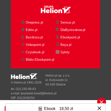
Onepress.pl
Sensus.pl
Editio.pl
DlaBystrzakow.pl
Bezdroza.pl
Ebookpoint.pl
Videopoint.pl
Beya.pl
Czytalisek.pl
Sploty
Biblio.Ebookpoint.pl
Helion.pl sp. z o.o.
ul. Kościuszki 1c
© Helion.pl 1991-2026
44-100 Gliwice
tel. (32) 230-98-63
e-mail:
[wyświetl email]@helion.pl
NIP: 6312636254
Regon: 241989027
Ebook
18,50 zł
Designed with ♥ by
Tonik.pl