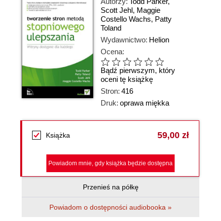
Autorzy:
Todd Parker
,
Scott Jehl
,
Maggie
Costello Wachs
,
Patty
Toland
Wydawnictwo:
Helion
Ocena:
Bądź pierwszym, który
oceni tę książkę
Stron:
416
Druk:
oprawa miękka
59,00 zł
Książka
Powiadom mnie, gdy książka będzie dostępna
Przenieś na półkę
Powiadom o dostępności audiobooka »