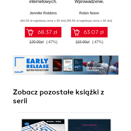
internetowych.
Wprowadzenie.
witr
Przewodnik dla
Wydanie V
Podręc
początkujących
End D
Jennifer Robbins
Robin Nixon
Jo
webmasterów po
(64,50 zł najniższa cena z 30 dni)
(59,50 zł najniższa cena z 30 dni)
(44,50 zł naj
HTML5, CSS3 i
grafice. Wydanie V
68.37 zł
63.07 zł
129.00zł
(-47%)
119.00zł
(-47%)
89.0
Zobacz pozostałe książki z
serii