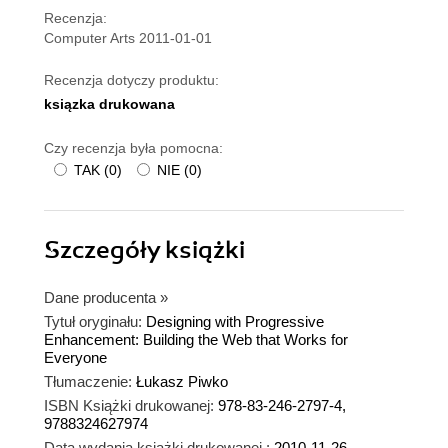
Recenzja:
Computer Arts 2011-01-01
Recenzja dotyczy produktu:
ksiązka drukowana
Czy recenzja była pomocna:
TAK
(
0
)
NIE
(
0
)
Szczegóły
książki
Dane producenta
»
Tytuł oryginału:
Designing with Progressive
Enhancement: Building the Web that Works for
Everyone
Tłumaczenie:
Łukasz Piwko
ISBN Książki drukowanej:
978-83-246-2797-4,
9788324627974
Data wydania książki drukowanej :
2010-11-26