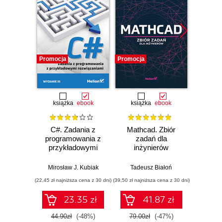
Promocja
Promocja
Promocj
książka
ebook
książka
ebook
ksią
C#. Zadania z
Mathcad. Zbiór
Unity
programowania z
zadań dla
Progra
przykładowymi
inżynierów
nas
rozwiązaniami.
Wydanie III
Mirosław J. Kubiak
Tadeusz Białoń
Jacek R
(22,45 zł najniższa cena z 30 dni)
(39,50 zł najniższa cena z 30 dni)
(22,45 zł naj
23.35 zł
41.87 zł
44.90zł
(-48%)
79.00zł
(-47%)
44.9