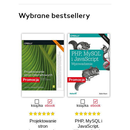
Wybrane bestsellery
Promocja
Promocja
Promocj
książka
ebook
książka
ebook
ksią
Projektowanie
PHP, MySQL i
HTM
stron
JavaScript.
Zaproje