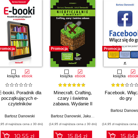
romocja
Promocja
Promocja
książka
ebook
książka
ebook
książka
eboo
E-booki. Poradnik dla
Minecraft. Crafting,
Facebook. Włącz
początkujących e-
czary i świetna
do gry
czytelników
zabawa. Wydanie II
Bartosz Danows
Bartosz Danowski
Bartosz Danowski
,
Jakub Danowski
,95 zł najniższa cena z 30 dni)
(14,95 zł najniższa cena z 30 dni)
(14,95 zł najniższa cena 
10.55 zł
15.84 zł
15.84 z