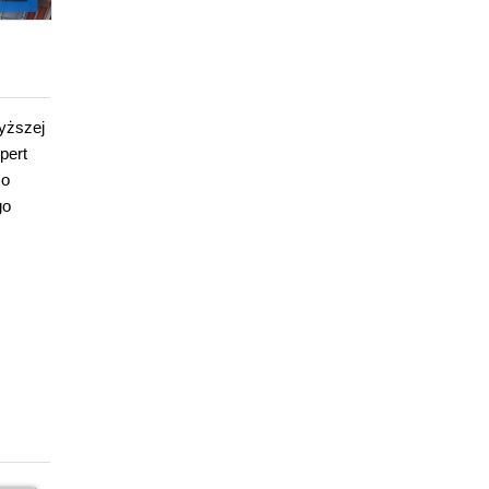
yższej
pert
 o
go