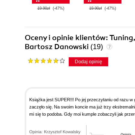
19.90zł
(-47%)
19.90zł
(-47%)
Oceny i opinie klientów: Tuning
Bartosz Danowski
(19)
Dodaj opinię
Książka jest SUPER!!! Po jej przeczytaniu od razu w 
zaczęło się. Na swoim koncie ma już trzy ekstremaln
mi się to podoba. Gdy moi kumple zobaczyli jak przer
obudowy. Dzięki panu Bartkowi odkryłem w sobie nową 
Opinia: Krzysztof Kowalsky
Opinia