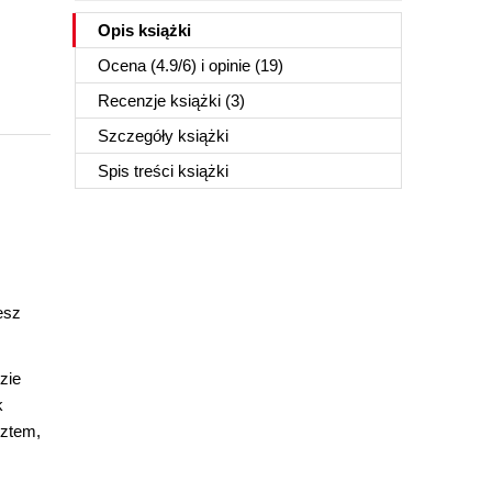
Opis
książki
Ocena (
4.9
/
6
) i opinie (19)
Recenzje
książki
(3)
Szczegóły
książki
Spis treści
książki
esz
zie
k
sztem,