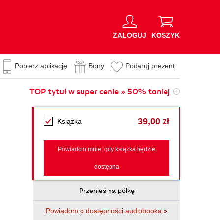
ZALOGUJ
KOSZYK
Pobierz aplikację
Bony
Podaruj prezent
TOP tytuł w super cenie » 50% taniej
39,00 zł
Książka
Powiadom mnie, gdy książka będzie
dostępna
Przenieś na półkę
Powiadom o dostępności audiobooka »