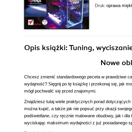
Druk:
oprawa mięk
Opis
książki
: Tuning, wyciszani
Nowe obl
Chcesz zmienić standardowego peceta w prawdziwe cac
wydajność? Sięgnij po tę książkę i przekonaj się, jak 
mógł pochwalić się przed znajomymi.
Znajdziesz tutaj wiele praktycznych porad dotyczących tu
można kupić, a także jak nie popsuć przy okazji swojego 
podświetlane, czy ręcznie malowane obudowy, jak i dl
wyciskając maksimum wydajności z już posiadanego sp