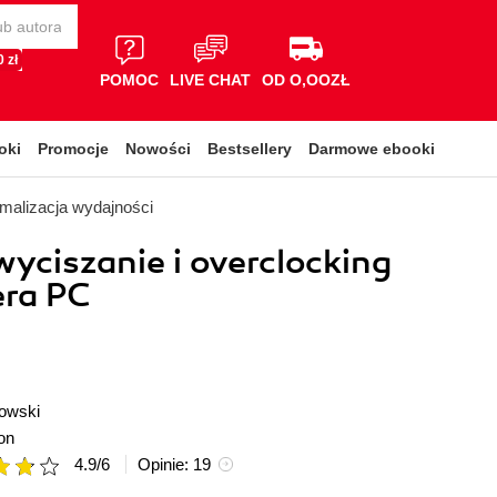
 zł
POMOC
LIVE CHAT
OD O,OOZŁ
oki
Promocje
Nowości
Bestsellery
Darmowe ebooki
malizacja wydajności
wyciszanie i overclocking
ra PC
owski
on
4.9
/
6
Opinie:
19