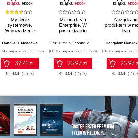
książka
ebook
książka
ebook
książka
eboo
Myślenie
Metoda Lean
Zarządzani
systemowe.
Enterprise. W
produktem w mo
Wprowadzenie
poszukiwaniu
lean
innowacji
Donella H. Meadows
Jez Humble
,
Joanne Molesky
,
Barry O'Reilly
Mangalam Nandak
5,94 zł najniższa cena z 30 dni)
(24,50 zł najniższa cena z 30 dni)
(24,50 zł najniższa cena 
37.74 zł
25.97 zł
25.97 z
59.90zł
(-37%)
49.00zł
(-47%)
49.00zł
(-47%