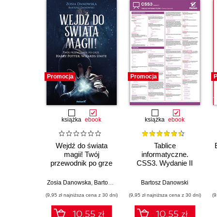
Promocja
Promocja
P
książka
ebook
książka
ebook
Wejdź do świata
Tablice
magii! Twój
informatyczne.
przewodnik po grze
CSS3. Wydanie II
Harry Potter: Wizards
Unite
Zosia Danowska
,
Bartosz Danowski
Bartosz Danowski
(9,95 zł najniższa cena z 30 dni)
(9,95 zł najniższa cena z 30 dni)
(9
10.55 zł
10.55 zł