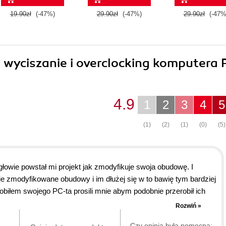
19.90zł
(-47%)
29.90zł
(-47%)
29.90zł
(-47%
, wyciszanie i overclocking komputera 
4.9
1
2
3
4
5
(1)
(2)
(1)
(0)
(5)
głowie powstał mi projekt jak zmodyfikuje swoja obudowę. I
ie zmodyfikowane obudowy i im dłużej się w to bawię tym bardziej
obiłem swojego PC-ta prosili mnie abym podobnie przerobił ich
pasję i wiążę z nią plany na przyszłość. DZIEKI!!!
Rozwiń »
Czy opinia była pomocna: