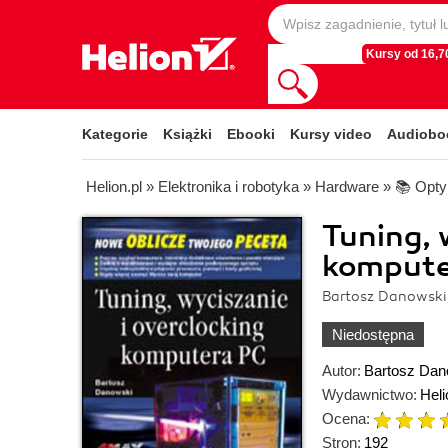
Kursy od 16,70
Kategorie
Książki
Ebooki
Kursy video
Audiobo
Helion.pl
»
Elektronika i robotyka
»
Hardware
»
📚 Opty
Tuning, 
kompute
Bartosz Danowski
Niedostępna
Autor:
Bartosz Dan
Wydawnictwo:
Heli
Ocena:
Stron:
192