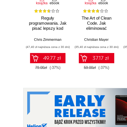
książka
ebook
książka
ebook
Reguły
The Art of Clean
programowania. Jak
Code. Jak
pisać lepszy kod
eliminować
złożoność i pisać
czysty kod
Chris Zimmerman
Christian Mayer
(47,40 zł najniższa cena z 30 dni)
(35,40 zł najniższa cena z 30 dni)
(3
49.77 zł
37.17 zł
79.00zł
(-37%)
59.00zł
(-37%)