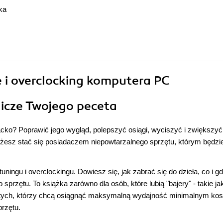
ka
e i overclocking komputera PC
icze Twojego peceta
ko? Poprawić jego wygląd, polepszyć osiągi, wyciszyć i zwiększyć
możesz stać się posiadaczem niepowtarzalnego sprzętu, którym będzi
ningu i overclockingu. Dowiesz się, jak zabrać się do dzieła, co i gd
sprzętu. To książka zarówno dla osób, które lubią "bajery" - takie ja
a tych, którzy chcą osiągnąć maksymalną wydajność minimalnym ko
rzętu.