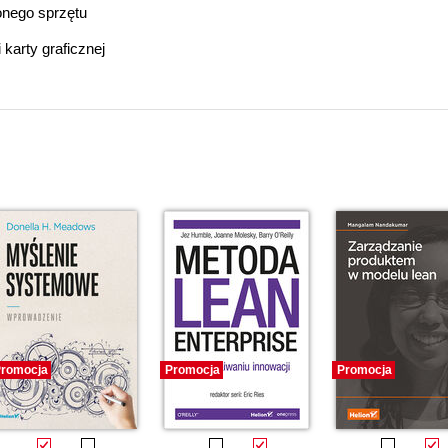
onego sprzętu
karty graficznej
romocja
Promocja
Promocja