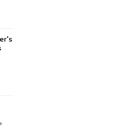
er's
s
e