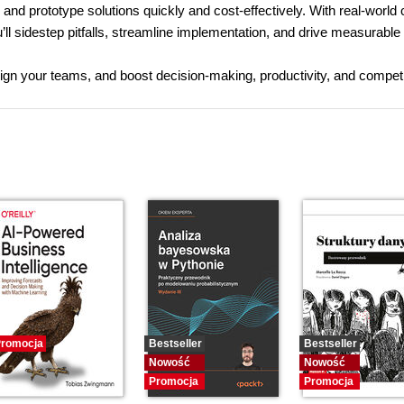
and prototype solutions quickly and cost-effectively. With real-world
l sidestep pitfalls, streamline implementation, and drive measurabl
 align your teams, and boost decision-making, productivity, and competi
romocja
Bestseller
Bestseller
Nowość
Nowość
Promocja
Promocja