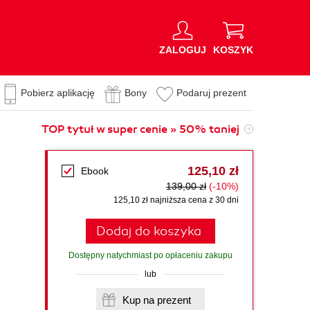
ZALOGUJ
KOSZYK
Pobierz aplikację
Bony
Podaruj prezent
TOP tytuł w super cenie » 50% taniej
125,10 zł
Ebook
139,00 zł
(-10%)
125,10 zł najniższa cena z 30 dni
Dodaj do koszyka
Dostępny natychmiast po opłaceniu zakupu
lub
Kup na prezent