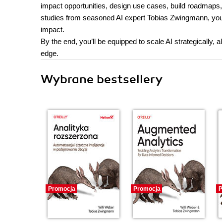
impact opportunities, design use cases, build roadmaps, 
studies from seasoned AI expert Tobias Zwingmann, you’l
impact.
By the end, you’ll be equipped to scale AI strategically,
edge.
Wybrane bestsellery
Promocja
Promocja
P