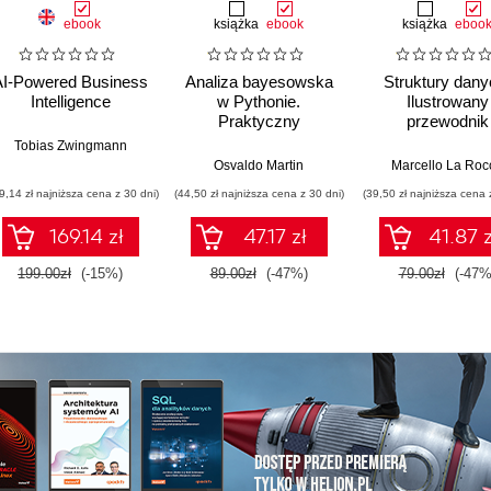
ebook
książka
ebook
książka
eboo
AI-Powered Business
Analiza bayesowska
Struktury dany
Intelligence
w Pythonie.
Ilustrowany
Praktyczny
przewodnik
przewodnik po
Tobias Zwingmann
modelowaniu
Osvaldo Martin
Marcello La Roc
probabilistycznym.
9,14 zł najniższa cena z 30 dni)
(44,50 zł najniższa cena z 30 dni)
(39,50 zł najniższa cena 
Wydanie III
169.14 zł
47.17 zł
41.87 z
199.00zł
(-15%)
89.00zł
(-47%)
79.00zł
(-47%