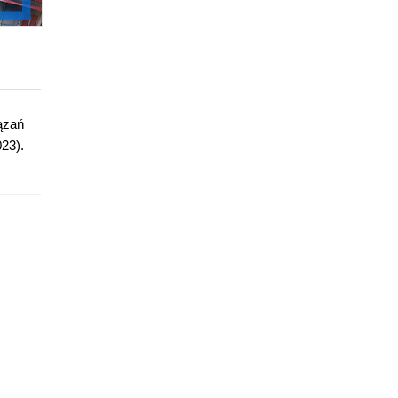
iązań
023).