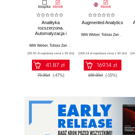
książka
ebook
ebook
Analityka
Augmented Analytics
rozszerzona.
Automatyzacja i
Willi Weber
,
Tobias Zwingmann
sztuczna inteligencja
w podejmowaniu
Willi Weber
,
Tobias Zwingmann
decyzji
(39,50 zł najniższa cena z 30 dni)
(169,14 zł najniższa cena z 30 dni)
(16
41.87 zł
169.14 zł
79.00zł
(-47%)
199.00zł
(-15%)