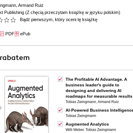
wingmann
,
Armand Ruiz
t Publishing
(Z chęcią przeczytam książkę w języku polskim)
Bądź pierwszym, który oceni tę książkę
PDF
ePub
 rabatem
The Profitable AI Advantage. A
business leader's guide to
designing and delivering AI
roadmaps for measurable results
Tobias Zwingmann
,
Armand Ruiz
AI-Powered Business Intelligenc
Tobias Zwingmann
Augmented Analytics
Willi Weber
,
Tobias Zwingmann