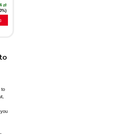
4 zł
20%)
a
to
 to
t,
 you
-