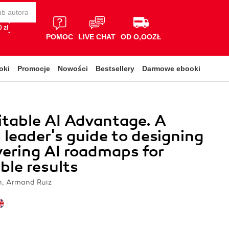
 zł
POMOC
LIVE CHAT
OD O,OOZŁ
oki
Promocje
Nowości
Bestsellery
Darmowe ebooki
itable AI Advantage. A
 leader's guide to designing
vering AI roadmaps for
le results
, Armand Ruiz