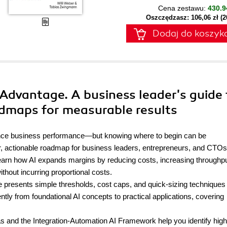
Cena zestawu:
430.9
Oszczędzasz: 106,06 zł (
Dodaj do koszyk
I Advantage. A business leader's guide 
admaps for measurable results
enhance business performance—but knowing where to begin can be
r, actionable roadmap for business leaders, entrepreneurs, and CTOs
'll learn how AI expands margins by reducing costs, increasing throughpu
hout incurring proportional costs.
de presents simple thresholds, cost caps, and quick-sizing techniques
tly from foundational AI concepts to practical applications, covering
 and the Integration-Automation AI Framework help you identify high