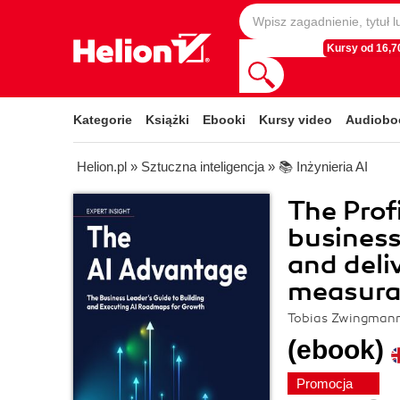
Kursy od 16,70
Kategorie
Książki
Ebooki
Kursy video
Audiobo
Helion.pl
»
Sztuczna inteligencja
»
📚 Inżynieria AI
The Prof
business
and deli
measurab
Tobias Zwingmann
(ebook)
Promocja