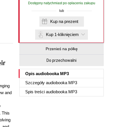
Dostępny natychmiast po opłaceniu zakupu
lub
Kup na prezent
Kup 1-kliknięciem
Przenieś na półkę
Do przechowalni
ir
Opis
audiobooka MP3
Szczegóły
audiobooka MP3
enging
Spis treści
audiobooka MP3
iew and
w
. This
olving
, and