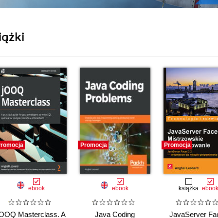
iążki
romocja
Promocja
Promocja
ebook
ebook
książka
eboo
jOOQ Masterclass. A
Java Coding
JavaServer Fa