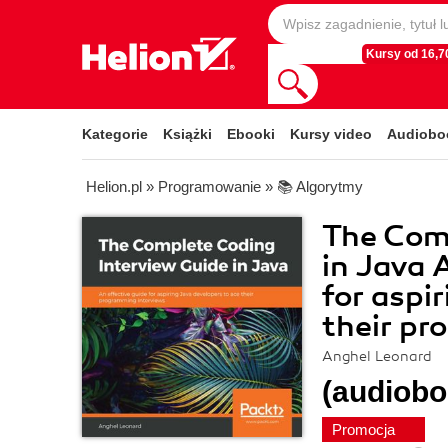
Kursy od 16,70
Kategorie
Książki
Ebooki
Kursy video
Audiobo
Helion.pl
»
Programowanie
»
📚 Algorytmy
The Comp
in Java 
for aspi
their pr
Anghel Leonard
(audiobo
Promocja