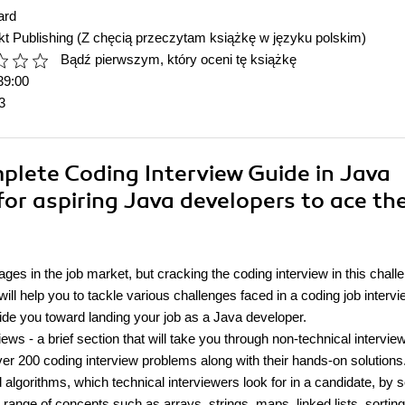
ard
t Publishing
(Z chęcią przeczytam książkę w języku polskim)
Bądź pierwszym, który oceni tę książkę
39:00
3
plete Coding Interview Guide in Java
or aspiring Java developers to ace the
es in the job market, but cracking the coding interview in this chall
l help you to tackle various challenges faced in a coding job interv
ide you toward landing your job as a Java developer.
ews - a brief section that will take you through non-technical intervie
r 200 coding interview problems along with their hands-on solutions
d algorithms, which technical interviewers look for in a candidate, by s
ange of concepts such as arrays, strings, maps, linked lists, sorting