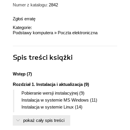
Numer z katalogu:
2842
Zgłoś erratę
Kategorie:
Podstawy komputera
»
Poczta elektroniczna
Spis treści
książki
Wstęp (7)
Rozdział 1. Instalacja i aktualizacja (9)
Pobieranie wersji instalacyjnej (9)
Instalacja w systemie MS Windows (11)
Instalacja w systemie Linux (14)
Instalacja pakietu językowego (19)
pokaż cały spis treści
Aktualizacja klienta poczty (22)
Rozdział 2. Pierwsze uruchomienie i konfiguracja