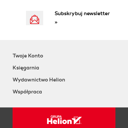
Tworzenie i wysyłanie wiadomości (126)
Subskrybuj newsletter
Odpowiadanie na wiadomości (129)
Wycofywanie wiadomości (131)
»
Sortowanie i filtrowanie wiadomości (131)
Rozdział 5. Książka adresowa (135)
Dodawanie i usuwanie wpisów (135)
Zarządzanie kontaktami (138)
Twoje Konto
Listy dystrybucyjne (138)
Rozdział 6. Automatyczne filtrowanie pobieranych
Księgarnia
wiadomości (143)
Wydawnictwo Helion
Rozdział 7. Walka ze spamem (147)
Współpraca
Rozdział 8. Dostosowywanie programu do
własnych potrzeb (151)
Zmiana wyglądu okna programu (151)
Wyszukiwanie i pobieranie motywów (151)