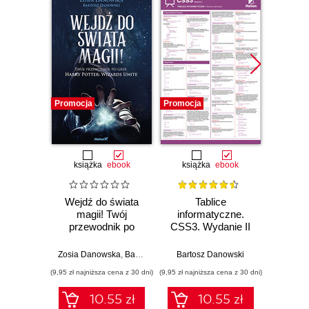
Promocja
Promocja
Promocj
książka
ebook
książka
ebook
ksią
Wejdź do świata
Tablice
E-book
magii! Twój
informatyczne.
dla po
przewodnik po
CSS3. Wydanie II
e-cz
grze Harry Potter:
Wizards Unite
Zosia Danowska
,
Bartosz Danowski
Bartosz Danowski
Barto
(9,95 zł najniższa cena z 30 dni)
(9,95 zł najniższa cena z 30 dni)
(9,95 zł najn
10.55 zł
10.55 zł