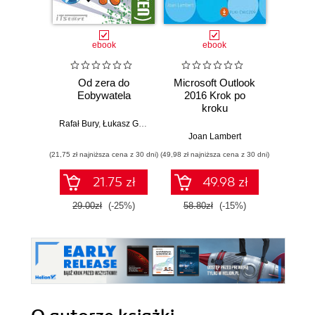
ebook
ebook
Od zera do
Microsoft Outlook
Cyfr
Eobywatela
2016 Krok po
s
kroku
Bezp
in
Rafał Bury
,
Łukasz Galos
Joan Lambert
Alicja Ż
(21,75 zł najniższa cena z 30 dni)
(49,98 zł najniższa cena z 30 dni)
(51,20 zł naj
21.75 zł
49.98 zł
29.00zł
(-25%)
58.80zł
(-15%)
64.0