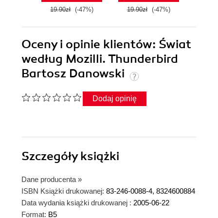
19.90zł
(-47%)
19.90zł
(-47%)
19.9
Oceny i opinie klientów: Świat
według Mozilli. Thunderbird
Bartosz Danowski
Dodaj opinię
Szczegóły
książki
Dane producenta
»
ISBN Książki drukowanej:
83-246-0088-4, 8324600884
Data wydania książki drukowanej :
2005-06-22
Format:
B5