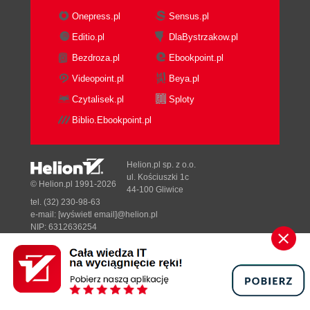
Instalacja i usuwanie motywów (152)
Onepress.pl
Sensus.pl
Adresy stron z motywami dla Thunderbirda
(154)
Editio.pl
DlaBystrzakow.pl
Organizacja ikon na pasku nawigacyjnym (156)
Bezdroza.pl
Ebookpoint.pl
Zmiana podstawowych elementów wyświetlanej
Videopoint.pl
Beya.pl
wiadomości (159)
Czytalisek.pl
Sploty
Zmiana wielkości tekstu (159)
Strona kodowa wiadomości (159)
Biblio.Ebookpoint.pl
Panel konfiguracyjny programu (162)
Rozdział 9. Instalacja przykładowych rozszerzeń
Helion.pl sp. z o.o.
ul. Kościuszki 1c
(173)
© Helion.pl 1991-2026
44-100 Gliwice
Wyszukiwanie i pobieranie rozszerzeń (173)
tel. (32) 230-98-63
e-mail:
[wyświetl email]@helion.pl
Instalacja i usuwanie rozszerzeń (174)
NIP: 6312636254
Opis ciekawych rozszerzeń (176)
Regon: 241989027
Quote Color (176)
Designed with ♥ by
Tonik.pl
Minimize to Tray (178)
Sprawdzanie pisowni - polski słownik
Pełna wersja strony »
ortograficzny (180)