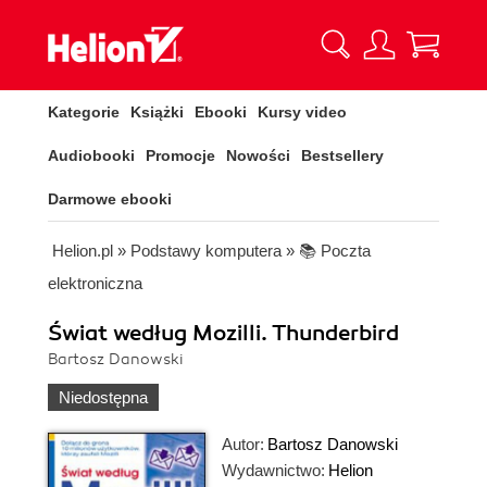
Kategorie
Książki
Ebooki
Kursy video
Audiobooki
Promocje
Nowości
Bestsellery
Darmowe ebooki
Helion.pl
»
Podstawy komputera
»
📚 Poczta
elektroniczna
Świat według Mozilli. Thunderbird
Bartosz Danowski
Niedostępna
Autor:
Bartosz Danowski
Wydawnictwo:
Helion