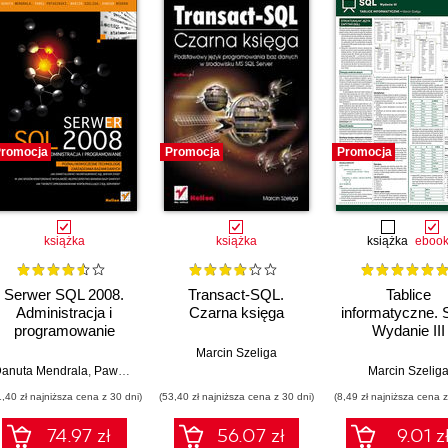
romocja
Promocja
Promocja
książka
książka
książka
eboo
Serwer SQL 2008.
Transact-SQL.
Tablice
Administracja i
Czarna księga
informatyczne. 
programowanie
Wydanie III
Marcin Szeliga
anuta Mendrala
,
Paweł Potasiński
,
Marcin Szeliga
,
Damian Widera
Marcin Szelig
1,40 zł najniższa cena z 30 dni)
(53,40 zł najniższa cena z 30 dni)
(8,49 zł najniższa cena z
74.97 zł
56.07 zł
9.01 z