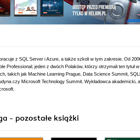
 pracuje z SQL Server i Azure, a także szkoli w tym zakresie. Od 200
le Professional; jeden z dwóch Polaków, którzy otrzymali ten tytuł w
cjach, takich jak Machine Learning Prague, Data Science Summit, SQ
audyna czy Microsoft Technology Summit. Wykładowca akademicki, a
rosoft.
a - pozostałe książki