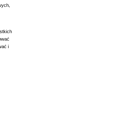
wych,
stkich
rować
wać i