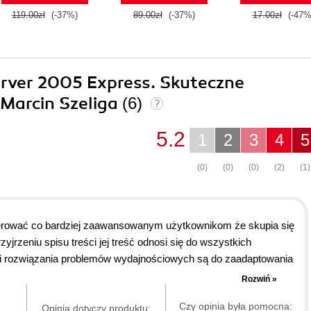
119.00zł
(-37%)
89.00zł
(-37%)
17.00zł
(-47%
erver 2005 Express. Skuteczne
Marcin Szeliga
(6)
5.2
1
2
3
4
5
(0)
(0)
(0)
(2)
(1)
ugerować co bardziej zaawansowanym użytkownikom że skupia się
jrzeniu spisu treści jej treść odnosi się do wszystkich
i i rozwiązania problemów wydajnościowych są do zaadaptowania
yć na inne wersje. Dla autorów 6 oczywiście Marcin to człowiek,
Rozwiń »
ących lektura może być troszke trudna ale autorzy wiedzą o czym
Czy opinia była pomocna:
enie. Nie jest to na pewno pozycja step by step.
Opinia dotyczy produktu: