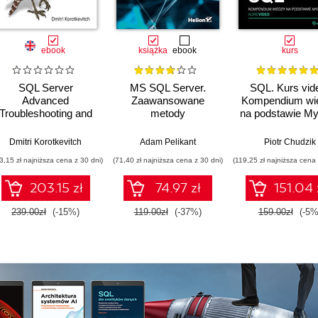
ebook
książka
ebook
kurs
SQL Server
MS SQL Server.
SQL. Kurs vid
Advanced
Zaawansowane
Kompendium wi
Troubleshooting and
metody
na podstawie M
Performance Tuning
programowania.
Wydanie II
Dmitri Korotkevitch
Adam Pelikant
Piotr Chudzik
3,15 zł najniższa cena z 30 dni)
(71,40 zł najniższa cena z 30 dni)
(119,25 zł najniższa cena 
203.15 zł
74.97 zł
151.04 
239.00zł
(-15%)
119.00zł
(-37%)
159.00zł
(-5%