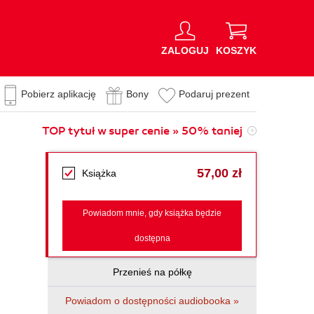
ZALOGUJ
KOSZYK
Pobierz aplikację
Bony
Podaruj prezent
TOP tytuł w super cenie » 50% taniej
57,00 zł
Książka
Powiadom mnie, gdy książka będzie
dostępna
Przenieś na półkę
Powiadom o dostępności audiobooka »