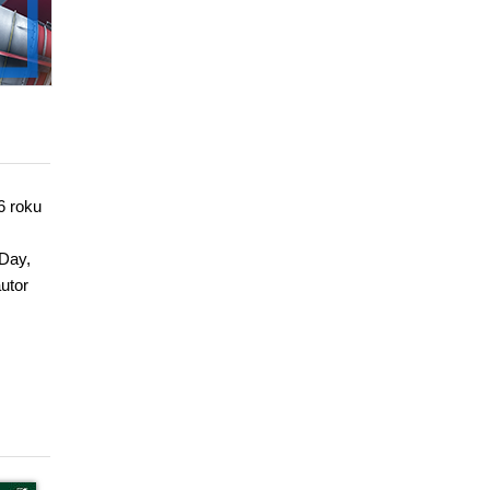
6 roku
LDay,
utor