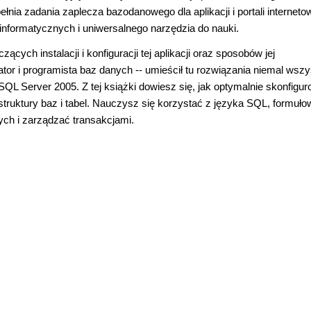
ełnia zadania zaplecza bazodanowego dla aplikacji i portali interneto
formatycznych i uniwersalnego narzędzia do nauki.
cych instalacji i konfiguracji tej aplikacji oraz sposobów jej
ator i programista baz danych -- umieścił tu rozwiązania niemal wszy
QL Server 2005. Z tej książki dowiesz się, jak optymalnie skonfigu
ruktury baz i tabel. Nauczysz się korzystać z języka SQL, formuło
ch i zarządzać transakcjami.