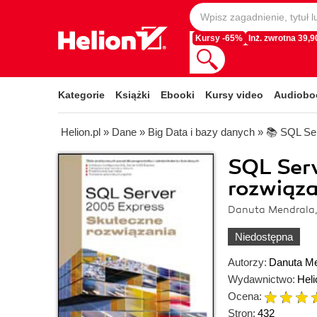
Kursy -65%
Inż. zwrotna 39,90
Kategorie
Książki
Ebooki
Kursy video
Audiobo
Helion.pl
»
Dane
»
Big Data i bazy danych
»
📚 SQL Se
SQL Ser
rozwiąza
Danuta Mendrala,
Niedostępna
Autorzy:
Danuta Me
Wydawnictwo:
Heli
Ocena:
Stron:
432