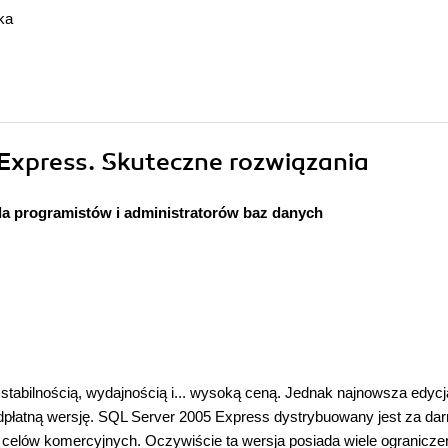
ka
Express. Skuteczne rozwiązania
la programistów i administratorów baz danych
abilnością, wydajnością i... wysoką ceną. Jednak najnowsza edycja
płatną wersję. SQL Server 2005 Express dystrybuowany jest za dar
o celów komercyjnych. Oczywiście ta wersja posiada wiele ogranicze