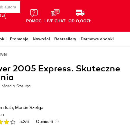
 zł
POMOC
LIVE CHAT
OD O,OOZŁ
oki
Promocje
Nowości
Bestsellery
Darmowe ebooki
rver
ver 2005 Express. Skuteczne
nia
 Marcin Szeliga
ndrala
,
Marcin Szeliga
on
5.2
/
6
Opinie:
6