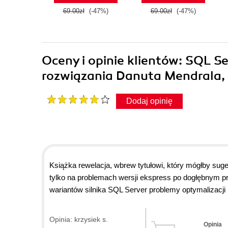
69.00zł
(-47%)
69.00zł
(-47%)
Oceny i opinie klientów: SQL S
rozwiązania Danuta Mendrala, 
Dodaj opinię
Książka rewelacja, wbrew tytułowi, który mógłby s
tylko na problemach wersji ekspress po dogłębnym przy
wariantów silnika SQL Server problemy optymalizacj
na wszystkich wersjach, generalnie trzeba je przełoż
który zna się na rzeczy. Dla użytkowników początkuj
Opinia: krzysiek s.
Opinia
piszą i przykłady pozwalają zrozumieć podane zagadni