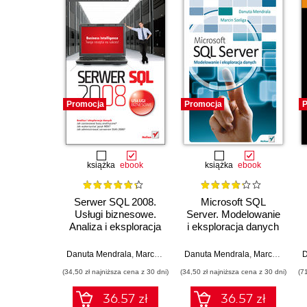
Promocja
Promocja
P
książka
ebook
książka
ebook
Serwer SQL 2008.
Microsoft SQL
Usługi biznesowe.
Server. Modelowanie
Analiza i eksploracja
i eksploracja danych
danych
Danuta Mendrala
,
Marcin Szeliga
Danuta Mendrala
,
Marcin Szeliga
D
(34,50 zł najniższa cena z 30 dni)
(34,50 zł najniższa cena z 30 dni)
(7
36.57 zł
36.57 zł