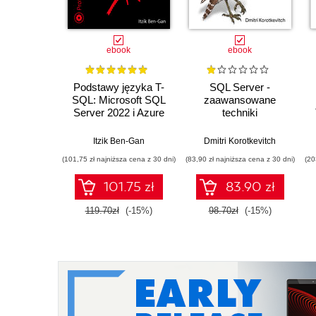
ebook
ebook
Podstawy języka T-
SQL Server -
SQL: Microsoft SQL
zaawansowane
Server 2022 i Azure
techniki
SQL Database
rozwiązywania
problemów i
Itzik Ben-Gan
Dmitri Korotkevitch
poprawiania
(101,75 zł najniższa cena z 30 dni)
(83,90 zł najniższa cena z 30 dni)
(20
wydajności
101.75 zł
83.90 zł
119.70zł
(-15%)
98.70zł
(-15%)