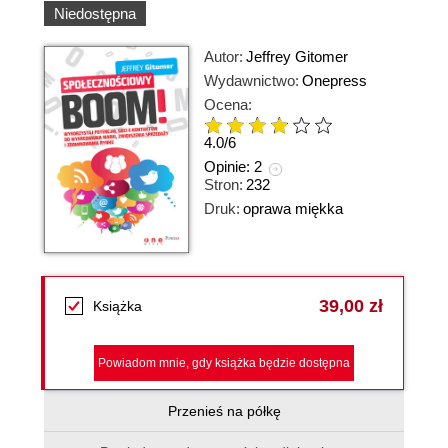
Niedostępna
Autor:
Jeffrey Gitomer
Wydawnictwo:
Onepress
Ocena:
4.0
/
6
Opinie:
2
Stron:
232
Druk:
oprawa miękka
39,00 zł
Książka
Powiadom mnie, gdy książka będzie dostępna
Przenieś na półkę