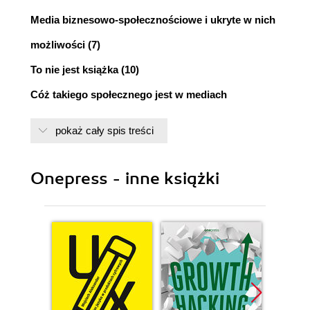
Media biznesowo-społecznościowe i ukryte w nich
możliwości (7)
To nie jest książka (10)
Cóż takiego społecznego jest w mediach
społecznościowych? Jak społeczny jesteś Ty? (12)
pokaż cały spis treści
BOOM STAŁ SIĘ FAKTEM. SKORZYSTAJ I TY!
Boom na media społecznościowe stał się faktem,
Onepress - inne książki
a Ty zostałeś w tyle (21)
Społecznościowa rewolucja i Twoja ewolucja (27)
Media społecznościowe - akwizycja na nowo.
Przyłączysz się? (31)
Czy jesteś już aktywny w świecie mediów
społecznościowych? Czy wciąż czekasz i
przypatrujesz się z boku? (35)
Od osobistych do biznesowych zastosowań