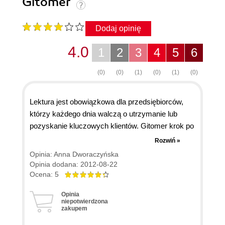
Gitomer
Dodaj opinię
4.0
1
2
3
4
5
6
(0)
(0)
(1)
(0)
(1)
(0)
Lektura jest obowiązkowa dla przedsiębiorców,
którzy każdego dnia walczą o utrzymanie lub
pozyskanie kluczowych klientów. Gitomer krok po
kroku pokazuje oraz uczy jak efektywnie
Rozwiń »
wykorzystać media społecznościowe w biznesie.
Opinia: Anna Dworaczyńska
Autor wielokrotnie udowadnia, że nie możemy już
Opinia dodana: 2012-08-22
dłużej ignorować zmian zachodzących wokół nas,
Ocena: 5
jeżeli chcemy wnieść prawdziwą wartość oraz
Opinia
osiągnąć prawdziwy potencjał w brutalnym
niepotwierdzona
zakupem
świecie biznesu.