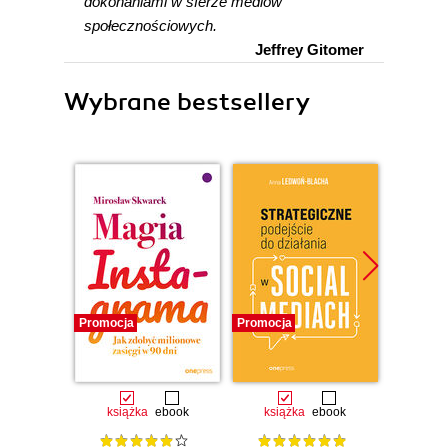
dokonaniami w sferze mediów
społecznościowych.
Jeffrey Gitomer
Wybrane bestsellery
Promocja
Promocja
Promocj
książka
ebook
książka
ebook
książka
e