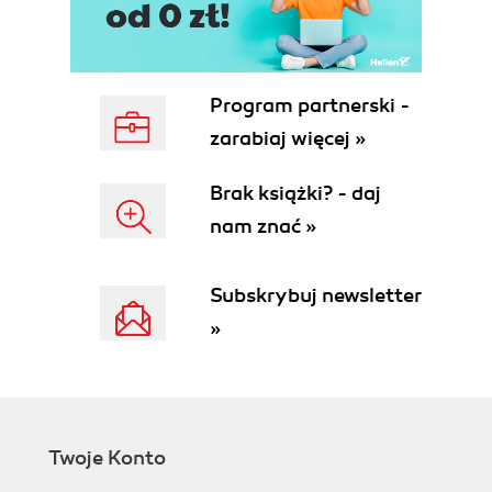
Różnica pomiędzy mediami społecznościowymi a
mediami biznesowo-społecznościowymi na
przykładzie LinkedIn (97)
15 zasad, których powinien przestrzegać
Program partnerski -
każdy użytkownik LinkedIn (100)
zarabiaj więcej »
Sprzedawanie jest prospołeczne - media
społecznościowe jako narzędzie sprzedaży
Brak książki? - daj
(108)
nam znać »
LinkedIn dla wszystkich i dla każdego (120)
BOOM NA TWITTERA
Subskrybuj newsletter
Różnica pomiędzy mediami społecznościowymi a
mediami biznesowo-społecznościowymi na
»
przykładzie Twittera (126)
Tweetuję, więc jestem (128)
Zrozumieć Twittera i potęgę retweetów (132)
Sandy Carter - liderka (społecznościowa) z
pierwszego rzędu (137)
Twoje Konto
Witaj na największym cocktail party świata