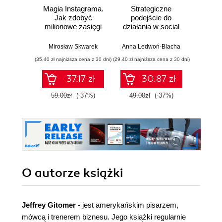
Magia Instagrama.
Strategiczne
Sk
Jak zdobyć
podejście do
mar
milionowe zasięgi
działania w social
Tik
w 90 dni
mediach
zdob
wyś
Mirosław Skwarek
Anna Ledwoń-Blacha
Miros
t
(35,40 zł najniższa cena z 30 dni)
(29,40 zł najniższa cena z 30 dni)
(35,40 zł naj
obser
mies
37.17 zł
30.87 zł
sz
59.00zł
(-37%)
49.00zł
(-37%)
59.0
O autorze
książki
Jeffrey Gitomer
- jest amerykańskim pisarzem,
mówcą i trenerem biznesu. Jego książki regularnie