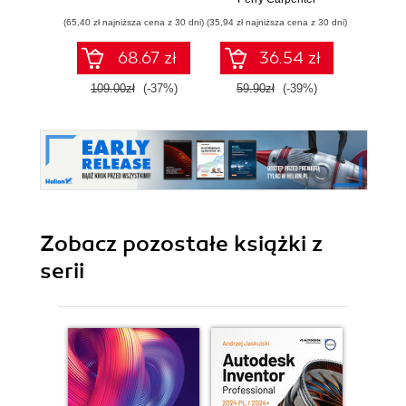
epoce cyfrowych
(65,40 zł najniższa cena z 30 dni)
(35,94 zł najniższa cena z 30 dni)
(89,91 zł naj
oszustw
68.67 zł
36.54 zł
109.00zł
(-37%)
59.90zł
(-39%)
99.9
Zobacz pozostałe książki z
serii