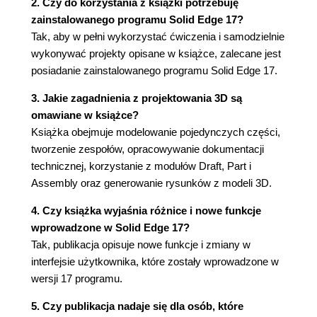
2. Czy do korzystania z książki potrzebuję
Inne polecenia pomocnicze (81)
zainstalowanego programu Solid Edge 17?
EdgeBar (81)
Tak, aby w pełni wykorzystać ćwiczenia i samodzielnie
Siatka i układ współrzędnych (83)
wykonywać projekty opisane w książce, zalecane jest
Zmienne (86)
posiadanie zainstalowanego programu Solid Edge 17.
Pomiar odległości i powierzchni (87)
IntelliSketch i wskaźnik wyrównania (88)
3. Jakie zagadnienia z projektowania 3D są
Widok modelu 2D (90)
omawiane w książce?
Wydruk dokumentacji (92)
Książka obejmuje modelowanie pojedynczych części,
Zapis i odczyt innych formatów rysunków (93)
tworzenie zespołów, opracowywanie dokumentacji
Rozdział 3. Modelowanie pojedynczych części -
technicznej, korzystanie z modułów Draft, Part i
Assembly oraz generowanie rysunków z modeli 3D.
moduł Part (95)
4. Czy książka wyjaśnia różnice i nowe funkcje
Pierwsze kroki w środowisku modelowania (96)
wprowadzone w Solid Edge 17?
Tablica materiałów, ustawienia opcji i wartości
Tak, publikacja opisuje nowe funkcje i zmiany w
domyślnych (96)
interfejsie użytkownika, które zostały wprowadzone w
Modelowanie kubka - część 1. (99)
wersji 17 programu.
Wyświetlanie i zarządzanie ekranem (102)
Modelowanie kubka - część 2. (105)
5. Czy publikacja nadaje się dla osób, które
Modelowanie kubka - dokończenie.