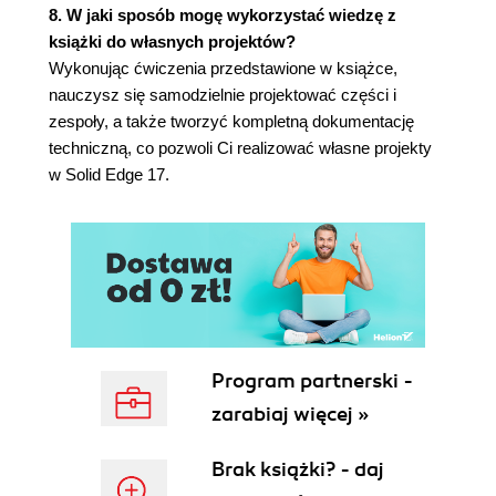
Elementy silnika modelarskiego, części
8. W jaki sposób mogę wykorzystać wiedzę z
uproszczone (192)
książki do własnych projektów?
Rozdział 4. Tworzenie zespołów - moduł Assembly
Wykonując ćwiczenia przedstawione w książce,
nauczysz się samodzielnie projektować części i
(215)
zespoły, a także tworzyć kompletną dokumentację
Pierwsze kroki w module Assembly (215)
techniczną, co pozwoli Ci realizować własne projekty
Pojemnik z pokrywą - część 1. (216)
w Solid Edge 17.
Relacje (218)
Pojemnik z pokrywą - część 2. (223)
Polecenia tworzenia zespołów (229)
Umieszczanie istniejących części (230)
Modelowanie w kontekście zespołu (241)
Podzespoły (252)
Polecenia pomocnicze (262)
EdgeBar (263)
Program partnerski -
Praca z dużymi zespołami (269)
zarabiaj więcej »
Symulacja ruchu (273)
Widoki rozstrzelone i przekroje częściowe
Brak książki? - daj
(274)