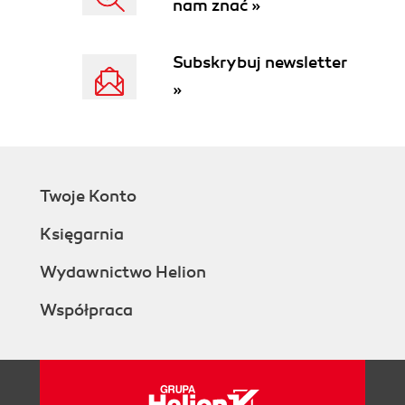
nam znać »
Pomiar właściwości fizycznych (280)
Właściwości dokumentu, tworzenie raportów
(280)
Subskrybuj newsletter
Inne polecenia pomocnicze (282)
»
Wymiana danych (285)
Rozdział 5. Tworzenie rysunków z modeli 3D -
moduł Draft (287)
Tworzenie rzutów części (287)
Twoje Konto
Widoki części (287)
Przekroje, kłady i wyrwania (294)
Księgarnia
Widoki szczegółowe (300)
Tworzenie rzutów zespołów (301)
Wydawnictwo Helion
Widoki i przekroje (301)
Współpraca
Widoki rozstrzelone, wykorzystanie
konfiguracji (302)
Widoki robocze i widoki z przekrojami
częściowymi (303)
Rzuty zespołów - podsumowanie (304)