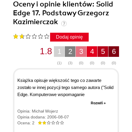
Oceny i opinie klientów: Solid
Edge 17. Podstawy Grzegorz
Kazimierczak
Dodaj opinię
1.8
1
2
3
4
5
6
(1)
(3)
(0)
(0)
(0)
(0)
Książka opisuje większość tego co zawarte
zostało w innej pozycji tego samego autora ("Solid
Edge. Komputerowe wspomaganie
projektowania"), z tą różnicą iż opis został
Rozwiń »
dostosowany do 17 wersji programu. Dla osoby,
Opinia: Michał Wojerz
która nie ma zielonego pojęcia o obsłudze tego
Opinia dodana: 2006-08-07
programu może to być interesująca lektura.
Ocena: 2
Podstawy programu zostały opisane dość dobrze.