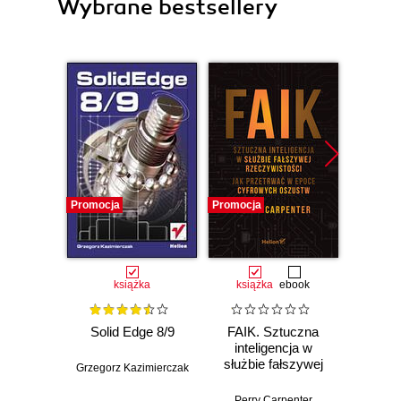
Wybrane bestsellery
Promocja
Promocja
Promocj
książka
książka
ebook
Solid Edge 8/9
FAIK. Sztuczna
3D 
inteligencja w
służbie fałszywej
Grzegorz Kazimierczak
Arunkris
rzeczywistości.
Jak przetrwać w
Perry Carpenter