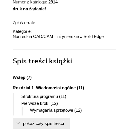
Numer z katalogu:
2914
druk na żądanie!
dnż
Zgłoś erratę
Kategorie:
Narzędzia CAD/CAM i inżynierskie
»
Solid Edge
Spis treści
książki
Wstęp (7)
Rozdział 1. Wiadomości ogólne (11)
Struktura programu (11)
Pierwsze kroki (12)
Wymagania sprzętowe (12)
Instalacja programu (12)
pokaż cały spis treści
Zabezpieczenia i kreator licencji (14)