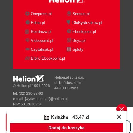
Automatyczne tworzenie widoków, szablony
arkusza (305)
Onepress.pl
Sensus.pl
Modyfikacja rzutów części i zespołów (306)
Editio.pl
DlaBystrzakow.pl
Zmiana właściwości rzutu - okno właściwości
Bezdroza.pl
Ebookpoint.pl
(306)
Videopoint.pl
Beya.pl
Modyfikacja płaszczyzny przekroju (314)
Modyfikacja obwiedni szczegółów i profili
Czytalisek.pl
Sploty
wyrwań (316)
Biblio.Ebookpoint.pl
Menu podręczne rzutu (317)
Polecenia i narzędzia pomocnicze (322)
Modyfikacja krawędzi (322)
Helion.pl sp. z o.o.
ul. Kościuszki 1c
Lista części i numerowanie elementów (323)
© Helion.pl 1991-2026
44-100 Gliwice
Tworzenie odwołań do właściwości plików
tel. (32) 230-98-63
(328)
e-mail:
[wyświetl email]@helion.pl
NIP: 6312636254
Wymiarowanie otworów i połączeń
Regon: 241989027
gwintowych (333)
Książka
43,47 zł
Designed with ♥ by
Tonik.pl
Zmiany wymiarów modeli (334)
Dodaj do koszyka
Skorowidz (339)