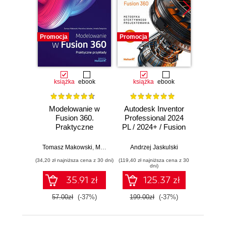
Promocja
Promocja
Promocj
książka
ebook
książka
ebook
ksią
Modelowanie w
Autodesk Inventor
Kom
Fusion 360.
Professional 2024
Sol
Praktyczne
PL / 2024+ / Fusion
przykłady
360. Metodyka
Rafa
efektywnego
Tomasz Makowski
,
Marcelina Jałowiec
Andrzej Jaskulski
,
Amelia Święcicka
projektowania
(34,20 zł najniższa cena z 30 dni)
(119,40 zł najniższa cena z 30
(89,40 zł naj
dni)
35.91 zł
125.37 zł
57.00zł
(-37%)
199.00zł
(-37%)
149.0