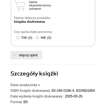
Opinia
Jednak na tym zalety się kończą. Osobiście
niepotwierdzona
zakupem
polecałbym kupno książki "Solid Edge.
Komputerowe wspomaganie projektowania", która
Opinia dotyczy produktu:
mimo że opisuje wersję 15 programu, to zawiera
ksiązka drukowana
nie tylko opis podstawowych funkcjonalności Solid
Czy opinia była pomocna:
Edga, ale także i bardziej skomplikowane funkcje
TAK
(
0
)
NIE
(
0
)
(np projektowanie form wtryskowych czy
modelowanie elementów blaszanych).
więcej opinii
Szczegóły
książki
Dane producenta
»
ISBN Książki drukowanej:
83-246-0186-4, 8324601864
Data wydania książki drukowanej :
2005-09-26
Format:
B5