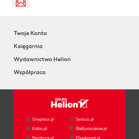
Twoje Konto
Księgarnia
Wydawnictwo Helion
Współpraca
Onepress.pl
Sensus.pl
Editio.pl
DlaBystrzakow.pl
Bezdroza.pl
Ebookpoint.pl