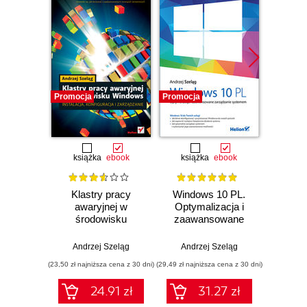
Promocja
Promocja
Promocj
książka
ebook
książka
ebook
ksią
Klastry pracy
Windows 10 PL.
Wind
awaryjnej w
Optymalizacja i
Zaaw
środowisku
zaawansowane
admi
Windows.
zarządzanie
sy
Instalacja,
systemem
Andrzej Szeląg
Andrzej Szeląg
Andr
konfiguracja i
(23,50 zł najniższa cena z 30 dni)
(29,49 zł najniższa cena z 30 dni)
(29,49 zł naj
zarządzanie
24.91 zł
31.27 zł