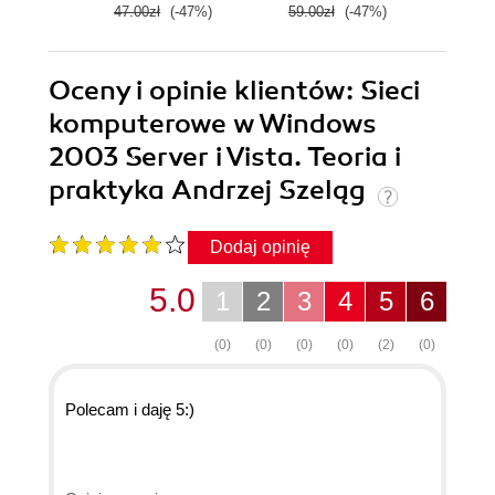
47.00zł
(-47%)
59.00zł
(-47%)
59.0
Oceny i opinie klientów: Sieci
komputerowe w Windows
2003 Server i Vista. Teoria i
praktyka Andrzej Szeląg
Dodaj opinię
5.0
1
2
3
4
5
6
(0)
(0)
(0)
(0)
(2)
(0)
Polecam i daję 5:)