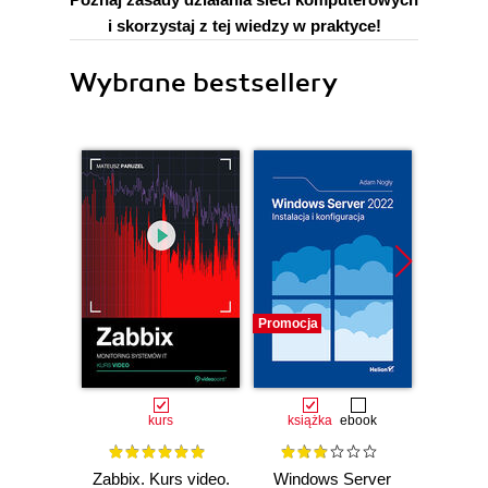
i skorzystaj z tej wiedzy w praktyce!
Wybrane bestsellery
Promocja
Promocj
kurs
książka
ebook
ksią
Zabbix. Kurs video.
Windows Server
Win