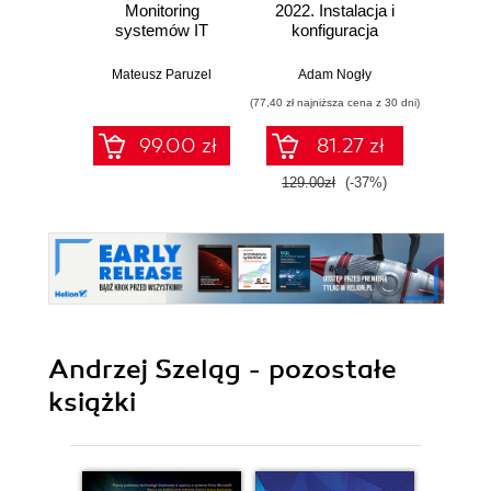
Monitoring
2022. Instalacja i
środk
systemów IT
konfiguracja
nowo
sy
wirt
Mateusz Paruzel
Adam Nogły
Mark Rus
syste
(77,40 zł najniższa cena z 30 dni)
(107,40 zł 
r
bezpi
99.00 zł
81.27 zł
duż
Wyd
129.00zł
(-37%)
179.0
Andrzej Szeląg - pozostałe
książki