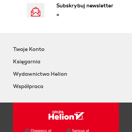
Subskrybuj newsletter
Rozdział 3. Protokoły sieciowe IPv4 i IPv6 (95)
»
Wprowadzenie do protokołu IP (97)
Protokół Internetu w wersji 4. (IPv4) (98)
Adresowanie IPv4 (98)
Klasy adresów IPv4 (104)
Wady protokołu IPv4 (105)
Twoje Konto
Protokół Internetu w wersji 6. (IPv6) (106)
Adresowanie IPv6 (108)
Księgarnia
Typy adresów IPv6 (112)
Podstawowe protokoły IPv6 (113)
Wydawnictwo Helion
Zalety protokołu IPv6 (115)
Współpraca
Różnice pomiędzy protokołem IPv4 a IPv6 (117)
Rozdział 4. Architektura sieci komputerowych (119)
Określanie infrastruktury sieci (120)
Fizyczna infrastruktura sieci (121)
Logiczna infrastruktura sieci (122)
Typy sieci komputerowych (122)
Onepress.pl
Sensus.pl