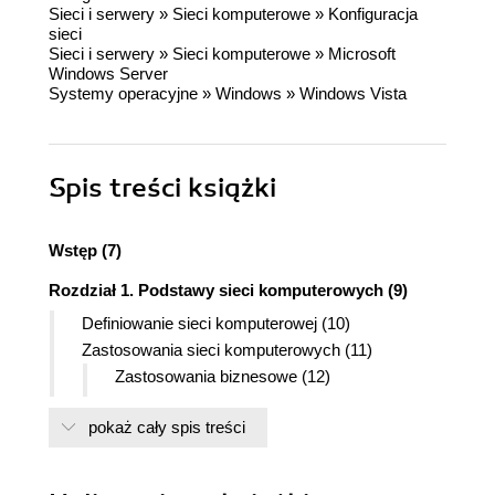
Sieci i serwery
»
Sieci komputerowe
»
Konfiguracja
sieci
Sieci i serwery
»
Sieci komputerowe
»
Microsoft
Windows Server
Systemy operacyjne
»
Windows
»
Windows Vista
Spis treści
książki
Wstęp (7)
Rozdział 1. Podstawy sieci komputerowych (9)
Definiowanie sieci komputerowej (10)
Zastosowania sieci komputerowych (11)
Zastosowania biznesowe (12)
Zastosowania prywatne (13)
pokaż cały spis treści
Zasięg sieci komputerowych (13)
Sieci lokalne (LAN) (14)
Sieci miejskie (MAN) (17)