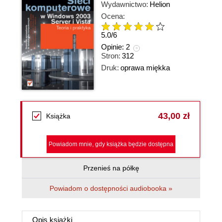
Wydawnictwo:
Helion
Ocena:
5.0
/
6
Opinie:
2
Stron:
312
Druk:
oprawa miękka
43,00 zł
Książka
Powiadom mnie, gdy książka będzie dostępna
Przenieś na półkę
Powiadom o dostępności audiobooka »
Opis
książki