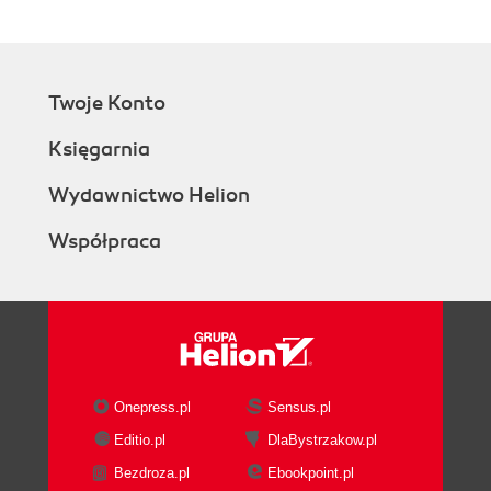
Twoje Konto
Księgarnia
Wydawnictwo Helion
Współpraca
Onepress.pl
Sensus.pl
Editio.pl
DlaBystrzakow.pl
Bezdroza.pl
Ebookpoint.pl