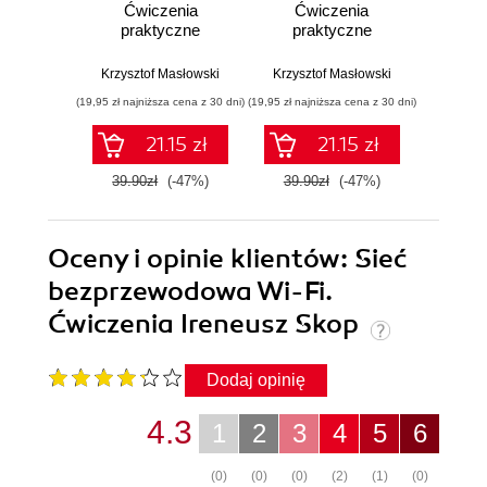
Ćwiczenia
Ćwiczenia
Ćw
praktyczne
praktyczne
pr
Krzysztof Masłowski
Krzysztof Masłowski
Krzysz
(19,95 zł najniższa cena z 30 dni)
(19,95 zł najniższa cena z 30 dni)
(14,95 zł naj
21.15 zł
21.15 zł
39.90zł
(-47%)
39.90zł
(-47%)
29.9
Oceny i opinie klientów: Sieć
bezprzewodowa Wi-Fi.
Ćwiczenia Ireneusz Skop
Dodaj opinię
4.3
1
2
3
4
5
6
(0)
(0)
(0)
(2)
(1)
(0)