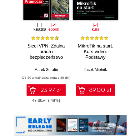
Promocja
książka
ebook
kurs
Sieci VPN. Zdalna
MikroTik na start.
Mikr
praca i
Kurs video.
bezpieczeństwo
Podstawy
Przyg
danych. Wydanie II
konfiguracji routera
egzam
rozszerzone
Marek Serafin
Jacek Mielnik
Jac
(23,50 zł najniższa cena z 30 dni)
23.97 zł
89.00 zł
1
47.00zł
(-49%)