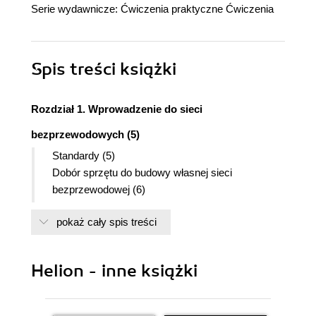
Serie wydawnicze:
Ćwiczenia praktyczne
Ćwiczenia
Spis treści
książki
Rozdział 1. Wprowadzenie do sieci
bezprzewodowych (5)
Standardy (5)
Dobór sprzętu do budowy własnej sieci
bezprzewodowej (6)
Zestawy testowe oraz ich konfiguracje (8)
pokaż cały spis treści
Topologie (9)
Rozdział 2. Połączenie dwóch komputerów (11)
Instalacja karty (11)
Helion - inne książki
Konfiguracja ustawień z poziomu systemu
Windows (14)