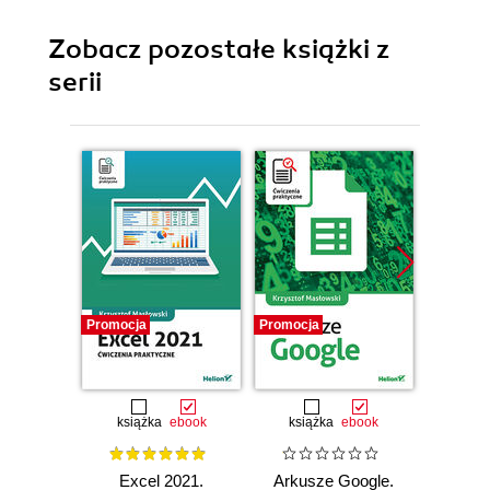
Zobacz pozostałe książki z
serii
Promocja
Promocja
Promocj
książka
ebook
książka
ebook
ksią
Excel 2021.
Arkusze Google.
Exc