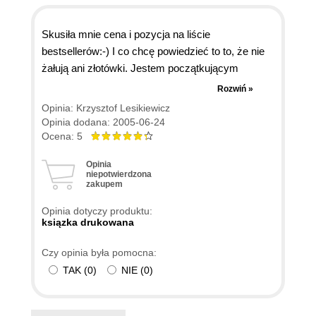
Skusiła mnie cena i pozycja na liście
bestsellerów:-) I co chcę powiedzieć to to, że nie
żałują ani złotówki. Jestem początkującym
użytkownikiem, chciałem w bloku zrobić swoją
Rozwiń »
małą sieć bezprzewodową, trochę już na ten
Opinia: Krzysztof Lesikiewicz
temat czytałem ale w tejże książeczce wszystko
Opinia dodana: 2005-06-24
fajnie przez autora zostało opisane, krok po kroku.
Ocena: 5
Przydały się rozdziały dotyczące bezpieczeństwa
Opinia
oraz konfiguracji do Neostrady (to dla kolegi). Moja
niepotwierdzona
zakupem
ocena, to spokojna 5-teczka :)
Opinia dotyczy produktu:
ksiązka drukowana
Czy opinia była pomocna:
TAK
(
0
)
NIE
(
0
)