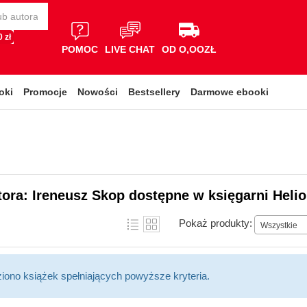
 zł
POMOC
LIVE CHAT
OD O,OOZŁ
oki
Promocje
Nowości
Bestsellery
Darmowe ebooki
tora: Ireneusz Skop dostępne w księgarni Heli
Pokaż produkty:
Wszystkie
ziono książek spełniających powyższe kryteria.