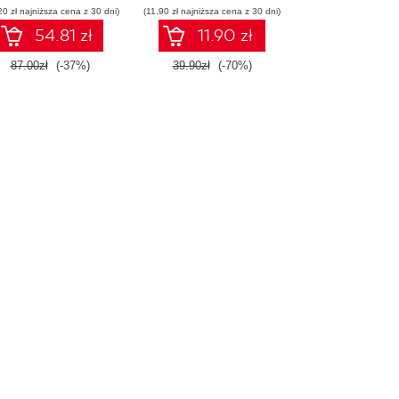
20 zł najniższa cena z 30 dni)
promptów z
(11,90 zł najniższa cena z 30 dni)
chnologiami OpenAI
54.81 zł
11.90 zł
dla zwiększenia
produktywności i
87.00zł
(-37%)
39.90zł
(-70%)
eatywności. Wydanie
II