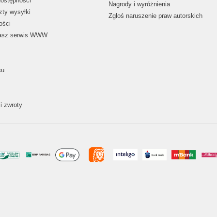
dostępności
Nagrody i wyróżnienia
zty wysyłki
Zgłoś naruszenie praw autorskich
ości
nasz serwis WWW
su
i zwroty