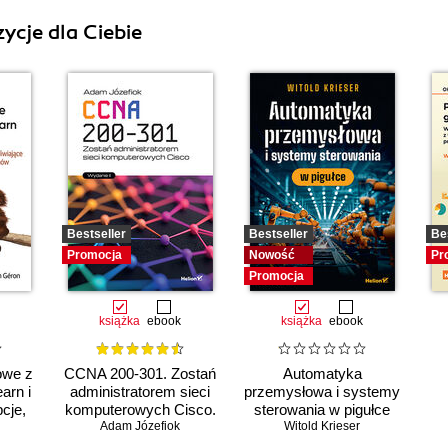
ycje dla Ciebie
Bestseller
Bestseller
Be
Promocja
Nowość
Pr
Promocja
książka
ebook
książka
ebook
owe z
CCNA 200-301. Zostań
Automatyka
arn i
administratorem sieci
przemysłowa i systemy
cje,
komputerowych Cisco.
sterowania w pigułce
niki
Adam Józefiok
Wydanie II
Witold Krieser
Ch
e