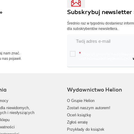
»
Subskrybuj newsletter 
Średnio raz w tygodniu dostaniesz infor
dla subskrybentów newslettera.
Daj nam znać.
*
Chcę otrzymywać na podany e-ma
u nas pojawił.
oraz nowościach wydawniczych.
nia
Wydawnictwo Helion
mocy
O Grupie Helion
dla niewidomych,
Zostań naszym autorem!
ych i niesłyszących
Oceń książkę
klepu
Zgłoś erratę
ywatności
Przykłady do książek