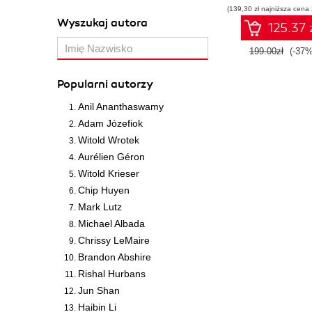
(139,30 zł najniższa cena 
konstruowani
Wyszukaj autora
inteligentnyc
125.37 
systemów
199.00zł
(-37%
Popularni autorzy
Anil Ananthaswamy
Adam Józefiok
Witold Wrotek
Aurélien Géron
Witold Krieser
Chip Huyen
Mark Lutz
Michael Albada
Chrissy LeMaire
Brandon Abshire
Rishal Hurbans
Jun Shan
Haibin Li