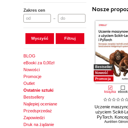
Nasze propoz
Zakres cen
–
Wyczyść
BLOG
eBooki za 0,00zł
Bestseller
Nowości
Nowość
Promocje
Promocja
Outlet
Ostatnie sztuki
książka
ebook
Bestsellery
Najlepiej oceniane
Uczenie maszyn
Przedsprzedaż
użyciem Scikit-Le
PyTorch. Koncep
Zapowiedzi
narzędzia i tech
Aurélien Géron
Druk na żądanie
umożliwiając