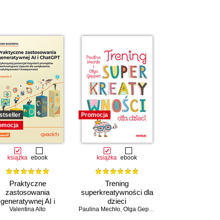
stseller
Promocja
omocja
książka
ebook
książka
ebook
Praktyczne
Trening
zastosowania
superkreatywności dla
generatywnej AI i
dzieci
atGPT. Wykorzystaj
Valentina Alto
Paulina Mechło
,
Olga Geppert
potencjał inżynierii