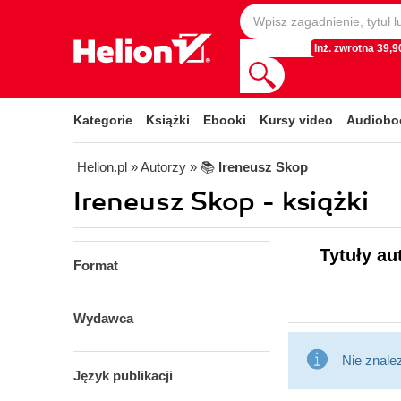
Inż. zwrotna 39,90
Kategorie
Książki
Ebooki
Kursy video
Audiobo
Helion.pl
» Autorzy
» 📚
Ireneusz Skop
Ireneusz Skop - książki
Tytuły au
Format
Wydawca
Nie znale
Język publikacji