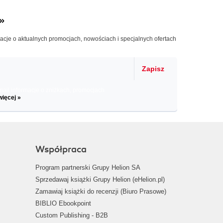
»
macje o aktualnych promocjach, nowościach i specjalnych ofertach
Zapisz
il informacje o zniżkach, promocjach
więcej »
Współpraca
Program partnerski Grupy Helion SA
Sprzedawaj książki Grupy Helion (eHelion.pl)
Zamawiaj książki do recenzji (Biuro Prasowe)
BIBLIO Ebookpoint
Custom Publishing - B2B