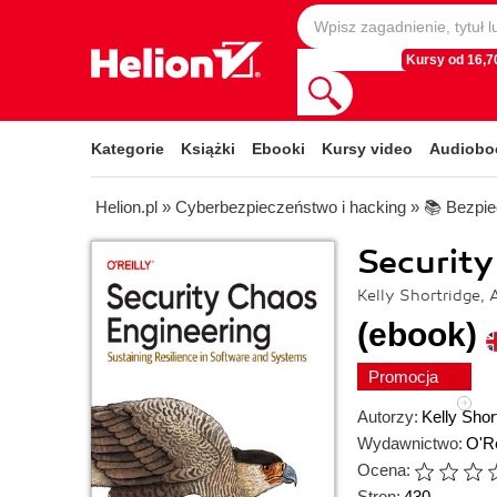
Kursy od 16,70
Kategorie
Książki
Ebooki
Kursy video
Audiobo
Helion.pl
»
Cyberbezpieczeństwo i hacking
»
📚 Bezpie
Security
Kelly Shortridge,
(ebook)
Promocja
Autorzy:
Kelly Shor
Wydawnictwo:
O'Re
Ocena:
Stron:
430