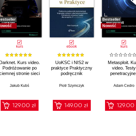
estseller
Bestseller
Nowość
Nowość
kurs
ebook
kurs
Darknet. Kurs video.
UoKSC i NIS2 w
Metasploit. Ku
Podróżowanie po
praktyce Praktyczny
video. Testy
ciemnej stronie sieci
podręcznik
penetracyjne 
implementacji
łamanie
Krajowego Systemu
zabezpiecze
Jakub Kubś
Piotr Szymczyk
Adam Cedro
Cyberbezpieczeństwa
Frameworki,
procedury, audyt dla
129.00 zł
149.00 zł
129.00 
zarządów, IT i
compliance