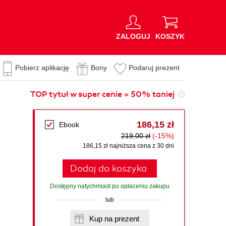
ZALOGUJ
KOSZYK
Pobierz aplikację
Bony
Podaruj prezent
TOP tytuł w super cenie » 50% taniej
186,15 zł
Ebook
219,00 zł
(-15%)
186,15 zł najniższa cena z 30 dni
Dodaj do koszyka
Dostępny natychmiast po opłaceniu zakupu
lub
Kup na prezent