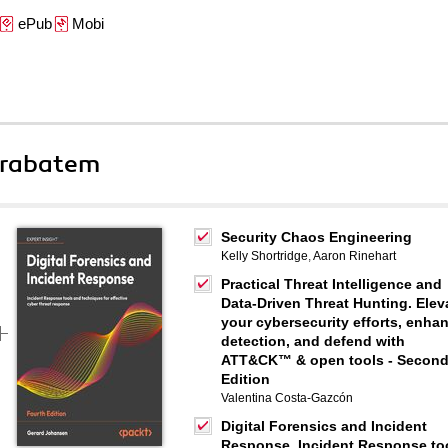
ePub
Mobi
 rabatem
Security Chaos Engineering
Kelly Shortridge
,
Aaron Rinehart
Practical Threat Intelligence and
Data-Driven Threat Hunting. Elev
your cybersecurity efforts, enha
detection, and defend with
ATT&CK™ & open tools - Secon
Edition
Valentina Costa-Gazcón
Digital Forensics and Incident
Response. Incident Response to