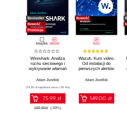
Bestseller
Nowość
B
Nowość
Promocja
książka
ebook
kurs
Wireshark. Analiza
Wazuh. Kurs video.
ruchu sieciowego i
Od instalacji do
wykrywanie włamań
pierwszych alertów
Adam Józefiok
Adam Józefiok
(74,50 zł najniższa cena z 30 dni)
75.99 zł
149.00 zł
149.00zł
(-49%)