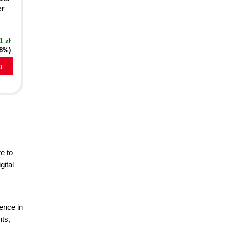
er
1 zł
18%)
a
e to
gital
ence in
nts,