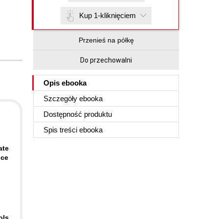
Kup 1-kliknięciem
Przenieś na półkę
Do przechowalni
Opis
ebooka
Szczegóły
ebooka
Dostępność produktu
Spis treści
ebooka
ate
nce
d
ols