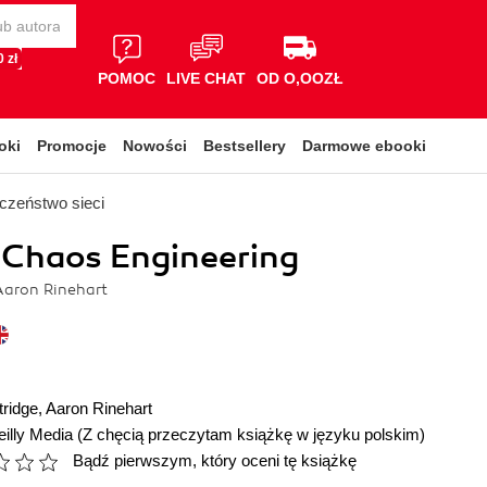
 zł
POMOC
LIVE CHAT
OD O,OOZŁ
oki
Promocje
Nowości
Bestsellery
Darmowe ebooki
czeństwo sieci
 Chaos Engineering
 Aaron Rinehart
tridge
,
Aaron Rinehart
illy Media
(Z chęcią przeczytam książkę w języku polskim)
Bądź pierwszym, który oceni tę książkę