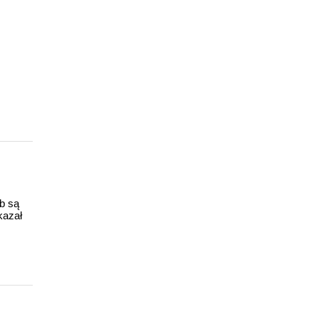
ub są
kazał