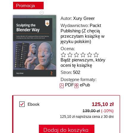
Promocja
Autor:
Xury Greer
Wydawnictwo:
Packt
Publishing
(Z chęcią
przeczytam książkę w
języku polskim)
Ocena:
Bądź pierwszym, który
oceni tę książkę
Stron:
502
Dostępne formaty:
PDF
ePub
125,10 zł
Ebook
139,00 zł
(-10%)
125,10 zł najniższa cena z 30 dni
Dodaj do koszyka