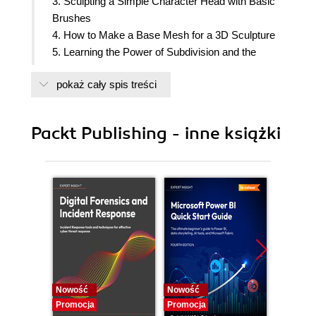
3. Sculpting a Simple Character Head with Basic
Brushes
4. How to Make a Base Mesh for a 3D Sculpture
5. Learning the Power of Subdivision and the
Multiresolution Workflow
pokaż cały spis treści
6. Using Advanced Features and Customizing the
Sculpting Brushes
7. Making Eyeballs
Packt Publishing - inne książki
8. Making Accessories and Clothing
9. Creating Teeth, Eyebrows, and Hair
10. Rendering Sculptures for your Portfolio
Nowość
Nowość
Nowość
Promocja
Promocja
Promocj