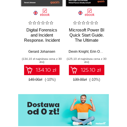
ebook
ebook
Digital Forensics
Microsoft Power BI
Pract
and Incident
Quick Start Guide.
Intel
Response. Incident
The Ultimate
Data-D
Response tools
Beginner's Guide
Hunti
and techniques for
to Power BI, Data
your c
Gerard Johansen
Devin Knight
,
Erin Ostrowsky
,
Mitchel
effective cyber
Storytelling, AI
effor
(134,10 zł najniższa cena z 30
(125,10 zł najniższa cena z 30
(116,10 zł 
threat response -
Tools, and
dete
dni)
dni)
Fourth Edition
Microsoft Fabric -
def
134.10 zł
125.10 zł
Fourth Edition
ATT&C
tool
149.00zł
(-10%)
139.00zł
(-10%)
129.0
E