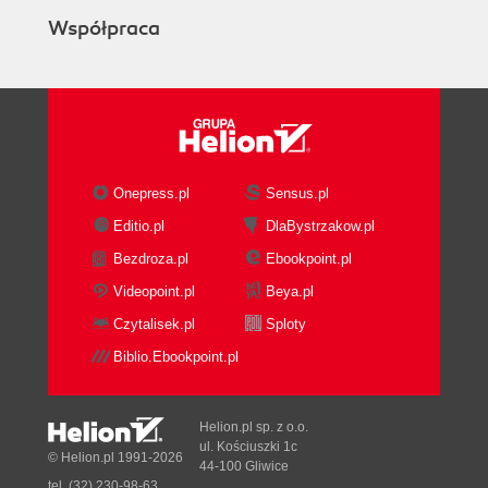
Współpraca
Onepress.pl
Sensus.pl
Editio.pl
DlaBystrzakow.pl
Bezdroza.pl
Ebookpoint.pl
Videopoint.pl
Beya.pl
Czytalisek.pl
Sploty
Biblio.Ebookpoint.pl
Helion.pl sp. z o.o.
ul. Kościuszki 1c
© Helion.pl 1991-2026
44-100 Gliwice
tel. (32) 230-98-63