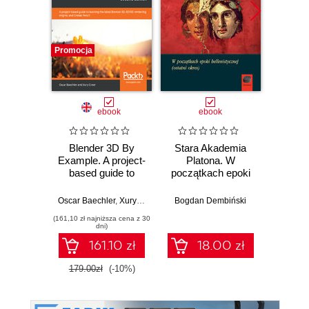
Promocja
Promocj
ebook
ebook
Blender 3D By
Stara Akademia
Example. A project-
Platona. W
Devel
based guide to
początkach epoki
Godot
learning the latest
hellenistycznej
Develo
Blender 3D,
(ostatni okres)
3D g
Oscar Baechler
,
Xury Greer
Bogdan Dembiński
Ka
EEVEE rendering
explor
(161,10 zł najniższa cena z 30
(125,10 zł 
engine, and
node s
dni)
Grease Pencil -
des
161.10 zł
18.00 zł
Second Edition
an
179.00zł
(-10%)
139.0