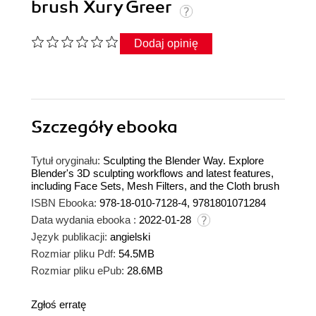
brush Xury Greer
Dodaj opinię
Szczegóły
ebooka
Tytuł oryginału:
Sculpting the Blender Way. Explore
Blender's 3D sculpting workflows and latest features,
including Face Sets, Mesh Filters, and the Cloth brush
ISBN Ebooka:
978-18-010-7128-4, 9781801071284
Data wydania ebooka :
2022-01-28
Język publikacji:
angielski
Rozmiar pliku Pdf:
54.5MB
Rozmiar pliku ePub:
28.6MB
Zgłoś erratę