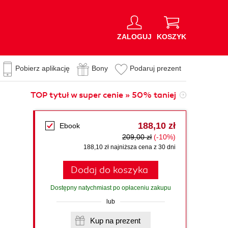
ZALOGUJ
KOSZYK
Pobierz aplikację
Bony
Podaruj prezent
TOP tytuł w super cenie » 50% taniej
188,10 zł
Ebook
209,00 zł
(-10%)
188,10 zł najniższa cena z 30 dni
Dodaj do koszyka
Dostępny natychmiast po opłaceniu zakupu
lub
Kup na prezent