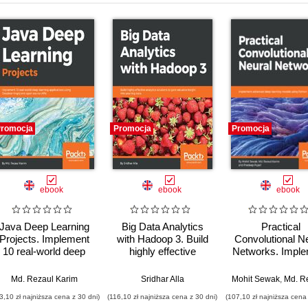
romocja
Promocja
Promocja
ebook
ebook
ebook
Java Deep Learning
Big Data Analytics
Practical
Projects. Implement
with Hadoop 3. Build
Convolutional N
10 real-world deep
highly effective
Networks. Impl
learning applications
analytics solutions to
advanced de
using Deeplearning4j
gain valuable insight
learning models 
,
Md. Rezaul Karim
Sridhar Alla
,
Siamak Amirghodsi
,
Meenakshi Rajendran
Sridhar Alla
,
Broderick Hall
Mohit Sewak
,
Shuen 
,
Md. Rezaul
and open source
into your big data
Python
3,10 zł najniższa cena z 30 dni)
(116,10 zł najniższa cena z 30 dni)
(107,10 zł najniższa cena 
APIs