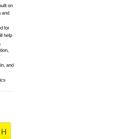
uilt on
a and
d for
l help
,
tion,
in, and
ics