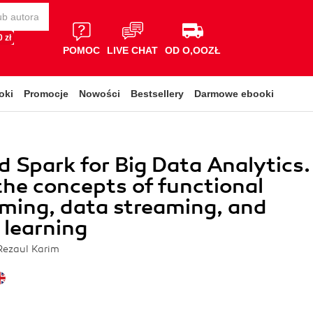
 zł
POMOC
LIVE CHAT
OD O,OOZŁ
oki
Promocje
Nowości
Bestsellery
Darmowe ebooki
d Spark for Big Data Analytics.
the concepts of functional
ming, data streaming, and
learning
 Rezaul Karim