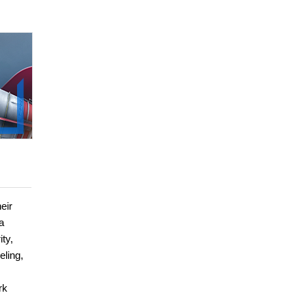
eir
a
ty,
eling,
rk