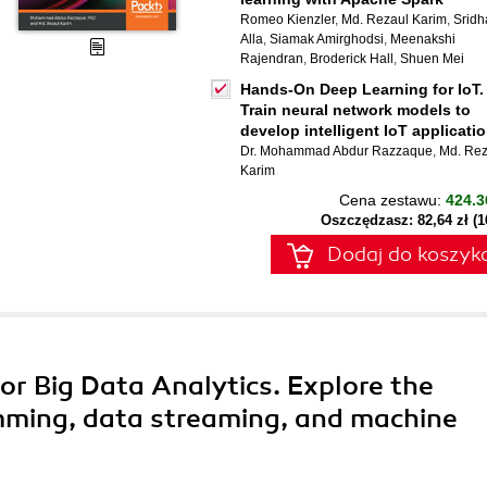
Romeo Kienzler
,
Md. Rezaul Karim
,
Sridh
Alla
,
Siamak Amirghodsi
,
Meenakshi
Rajendran
,
Broderick Hall
,
Shuen Mei
Hands-On Deep Learning for IoT.
Train neural network models to
develop intelligent IoT applicati
Dr. Mohammad Abdur Razzaque
,
Md. Rez
Karim
Cena zestawu:
424.3
Oszczędzasz: 82,64 zł (
Dodaj do koszyk
for Big Data Analytics. Explore the
mming, data streaming, and machine