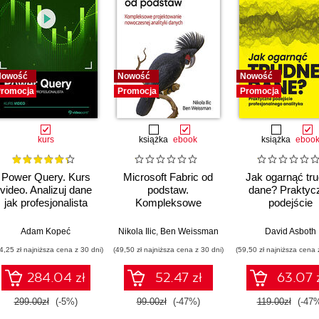
Nowość
Nowość
Nowość
romocja
Promocja
Promocja
kurs
książka
ebook
książka
eboo
Power Query. Kurs
Microsoft Fabric od
Jak ogarnąć tr
video. Analizuj dane
podstaw.
dane? Praktyc
jak profesjonalista
Kompleksowe
podejście
projektowanie
profesjonalne
nowoczesnej
analityka
,
Adam Kopeć
Upom Malik
,
Benjamin Johnston
Nikola Ilic
,
Ben Weissman
David Asboth
analityki danych
4,25 zł najniższa cena z 30 dni)
(49,50 zł najniższa cena z 30 dni)
(59,50 zł najniższa cena 
284.04 zł
52.47 zł
63.07 
299.00zł
(-5%)
99.00zł
(-47%)
119.00zł
(-47