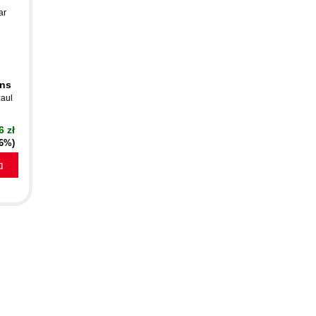
ar
ons
aul
6 zł
16%)
a