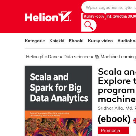
Kursy -65%
Inż. zwrotna 39,90
Kategorie
Książki
Ebooki
Kursy video
Audiobo
Helion.pl
»
Dane
»
Data science
»
📚 Machine Learning
Scala an
Explore 
program
machine 
Sridhar Alla, Md.
(ebook)
Promocja