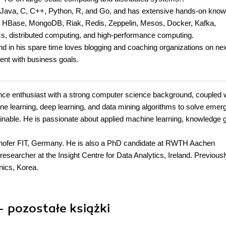
a, Java, C, C++, Python, R, and Go, and has extensive hands-on kno
, HBase, MongoDB, Riak, Redis, Zeppelin, Mesos, Docker, Kafka,
ics, distributed computing, and high-performance computing.
nd in his spare time loves blogging and coaching organizations on nex
ent with business goals.
ence enthusiast with a strong computer science background, coupled 
e learning, deep learning, and data mining algorithms to solve emer
nable. He is passionate about applied machine learning, knowledge 
aunhofer FIT, Germany. He is also a PhD candidate at RWTH Aachen
esearcher at the Insight Centre for Data Analytics, Ireland. Previousl
nics, Korea.
- pozostałe książki