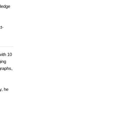
wledge
t-
with 10
ging
graphs,
y, he