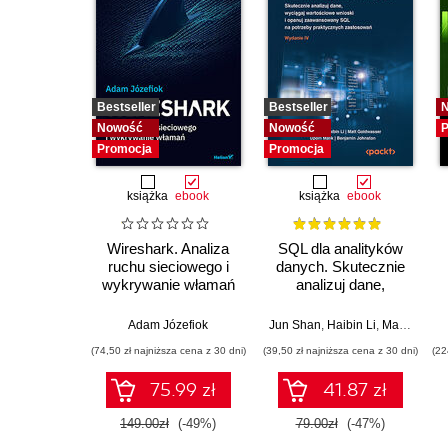
Bestseller
Bestseller
Nowość
Nowość
P
Promocja
Promocja
książka
ebook
książka
ebook
Wireshark. Analiza
SQL dla analityków
ruchu sieciowego i
danych. Skutecznie
wykrywanie włamań
analizuj dane,
wyciągaj
wartościowe wnioski i
Adam Józefiok
Jun Shan
,
Haibin Li
,
Matt Goldwasser
opanuj
(74,50 zł najniższa cena z 30 dni)
(39,50 zł najniższa cena z 30 dni)
(22
zaawansowany SQL
na potrzeby
75.99 zł
41.87 zł
praktycznych
zastosowań.
149.00zł
(-49%)
79.00zł
(-47%)
Wydanie IV