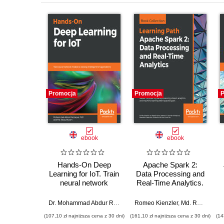
Promocja
Promocja
P
ebook
ebook
Hands-On Deep
Apache Spark 2:
Learning for IoT. Train
Data Processing and
neural network
Real-Time Analytics.
models to develop
Master complex big
intelligent IoT
data processing,
Dr. Mohammad Abdur Razzaque
Romeo Kienzler
,
Md. Rezaul Karim
,
Md. Rezaul Karim
applications
stream analytics, and
(107,10 zł najniższa cena z 30 dni)
(161,10 zł najniższa cena z 30 dni)
(14
machine learning with