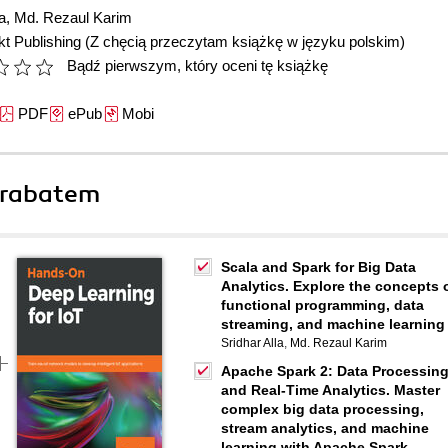
a
,
Md. Rezaul Karim
t Publishing
(Z chęcią przeczytam książkę w języku polskim)
Bądź pierwszym, który oceni tę książkę
PDF
ePub
Mobi
 rabatem
Scala and Spark for Big Data
Analytics. Explore the concepts 
functional programming, data
streaming, and machine learning
Sridhar Alla
,
Md. Rezaul Karim
Apache Spark 2: Data Processin
and Real-Time Analytics. Master
complex big data processing,
stream analytics, and machine
learning with Apache Spark