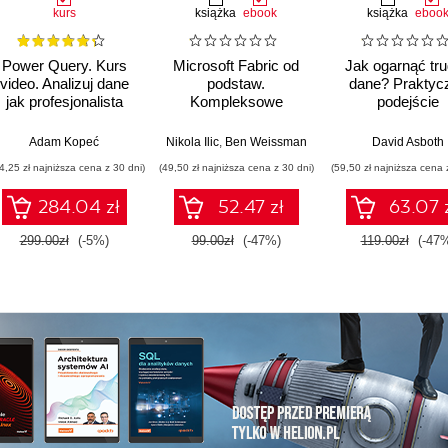
kurs
książka
ebook
książka
eboo
Power Query. Kurs
Microsoft Fabric od
Jak ogarnąć tr
video. Analizuj dane
podstaw.
dane? Praktyc
jak profesjonalista
Kompleksowe
podejście
projektowanie
profesjonalne
nowoczesnej
analityka
,
Adam Kopeć
Upom Malik
,
Benjamin Johnston
Nikola Ilic
,
Ben Weissman
David Asboth
analityki danych
4,25 zł najniższa cena z 30 dni)
(49,50 zł najniższa cena z 30 dni)
(59,50 zł najniższa cena 
284.04 zł
52.47 zł
63.07 
299.00zł
(-5%)
99.00zł
(-47%)
119.00zł
(-47