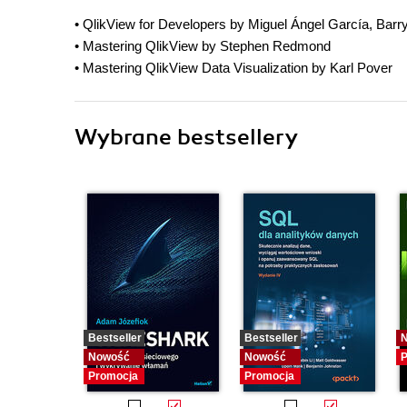
• QlikView for Developers by Miguel Ángel García, Bar
• Mastering QlikView by Stephen Redmond
• Mastering QlikView Data Visualization by Karl Pover
Wybrane bestsellery
Bestseller
Bestseller
Nowość
Nowość
P
Promocja
Promocja