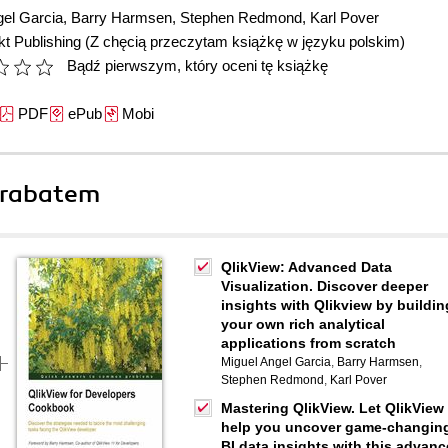
gel Garcia
,
Barry Harmsen
,
Stephen Redmond
,
Karl Pover
t Publishing
(Z chęcią przeczytam książkę w języku polskim)
Bądź pierwszym, który oceni tę książkę
PDF
ePub
Mobi
 rabatem
QlikView: Advanced Data
Visualization. Discover deeper
insights with Qlikview by buildin
your own rich analytical
applications from scratch
Miguel Angel Garcia
,
Barry Harmsen
,
Stephen Redmond
,
Karl Pover
Mastering QlikView. Let QlikView
help you uncover game-changin
BI data insights with this advan