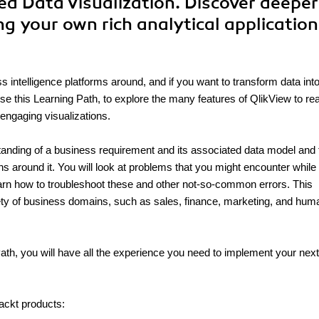
ed Data Visualization. Discover deeper
ing your own rich analytical applicatio
s intelligence platforms around, and if you want to transform data int
Use this Learning Path, to explore the many features of QlikView to rea
 engaging visualizations.
standing of a business requirement and its associated data model and
ons around it. You will look at problems that you might encounter while
earn how to troubleshoot these and other not-so-common errors. This
ety of business domains, such as sales, finance, marketing, and hum
Path, you will have all the experience you need to implement your next
ackt products: