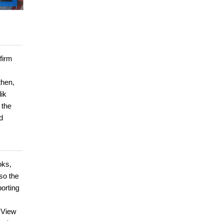
firm
then,
lik
 the
d
oks,
so the
orting
ikView