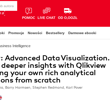
 zł
POMOC
LIVE CHAT
OD O,OOZŁ
oki
Promocje
Nowości
Bestsellery
Darmowe ebooki
siness Intelligence
: Advanced Data Visualization.
 deeper insights with Qlikview
ing your own rich analytical
ions from scratch
ia, Barry Harmsen, Stephen Redmond, Karl Pover