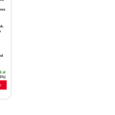
ess
ok.
e
nd
6 zł
16%)
a