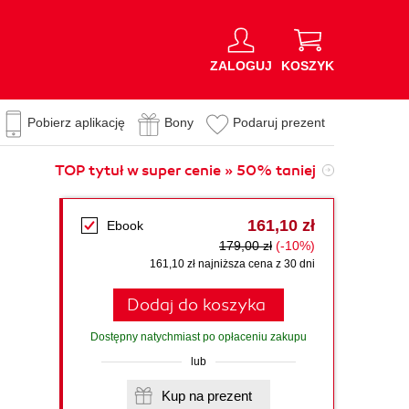
ZALOGUJ
KOSZYK
Pobierz aplikację
Bony
Podaruj prezent
TOP tytuł w super cenie » 50% taniej
161,10 zł
Ebook
179,00 zł
(-10%)
161,10 zł najniższa cena z 30 dni
Dodaj do koszyka
Dostępny natychmiast po opłaceniu zakupu
lub
Kup na prezent