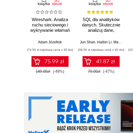
książka
ebook
książka
ebook
Wireshark. Analiza
SQL dla analityków
ruchu sieciowego i
danych. Skutecznie
wykrywanie włamań
analizuj dane,
wyciągaj
wartościowe wnioski i
Adam Józefiok
Jun Shan
,
Haibin Li
,
Matt Goldwasser
opanuj
(74,50 zł najniższa cena z 30 dni)
(39,50 zł najniższa cena z 30 dni)
(22
zaawansowany SQL
na potrzeby
75.99 zł
41.87 zł
praktycznych
zastosowań.
149.00zł
(-49%)
79.00zł
(-47%)
Wydanie IV