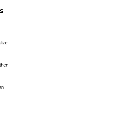
ns
o
lize
 then
an