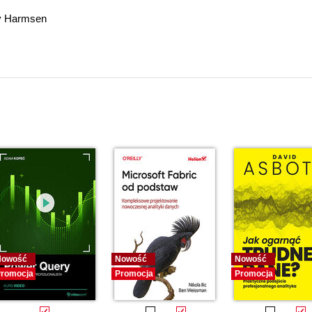
ry Harmsen
Nowość
Nowość
Nowość
romocja
Promocja
Promocja