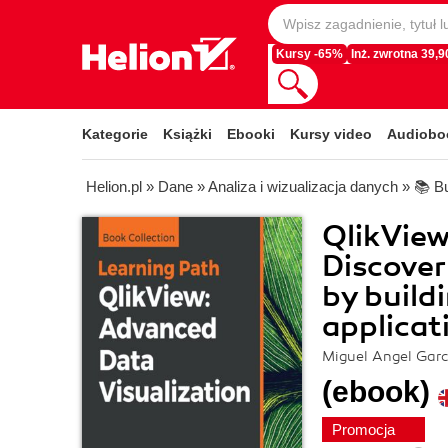
Kursy -65%
Inż. zwrotna 39,90
Kategorie
Książki
Ebooki
Kursy video
Audiobo
Helion.pl
»
Dane
»
Analiza i wizualizacja danych
»
📚 Bu
QlikView
Discover
by build
applicat
Miguel Angel Garc
(ebook)
Promocja