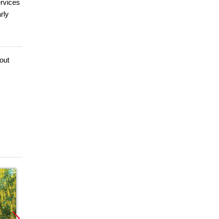
ervices
rly
out