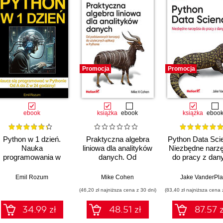
Promocja
Promocja
ebook
książka
ebook
książka
eboo
Python w 1 dzień.
Praktyczna algebra
Python Data Sci
Nauka
liniowa dla analityków
Niezbędne narzę
programowania w
danych. Od
do pracy z dan
Pythonie w 24
podstawowych
Wydanie II
godziny od A do Z
koncepcji do
Emil Rozum
Mike Cohen
Jake VanderPla
użytecznych aplikacji
(46,20 zł najniższa cena z 30 dni)
(83,40 zł najniższa cena 
w Pythonie
34.99 zł
48.51 zł
87.57 z