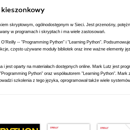
n kieszonkowy
kiem skryptowym, ogólnodostępnym w Sieci. Jest przenośny, potężn
ywany w programach i skryptach i ma wiele zastosowań.
O'Reilly -- "Programming Python" i "Learning Python". Podsumowuj
kcje, często używane moduły bibliotek oraz inne ważne elementy ję
i jest oparty na materiałach dostępnych online. Mark Lutz jest prog
 "Programming Python" oraz współautorem "Learning Python". Mark 
prowadzi szkolenia z tego języka, oprogramował także wiele systemó