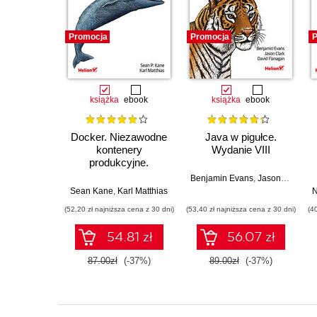
Promocja
Promocja
P
książka
ebook
książka
ebook
Docker. Niezawodne
Java w pigułce.
kontenery
Wydanie VIII
produkcyjne.
Praktyczne
Benjamin Evans
,
Jason Clark
,
Da
zastosowania.
Sean Kane
,
Karl Matthias
N
Wydanie III
(52,20 zł najniższa cena z 30 dni)
(53,40 zł najniższa cena z 30 dni)
(4
54.81 zł
56.07 zł
87.00zł
(-37%)
89.00zł
(-37%)