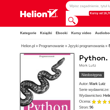
Kursy od 16,70
Kategorie
Książki
Ebooki
Kursy video
Audiobo
Helion.pl
»
Programowanie
»
Języki programowania
»
Python.
Mark Lutz
Niedostępna
Autor:
Mark Lutz
Serie wydawnicze:
Wydawnictwo:
Heli
Ocena:
Stron:
96