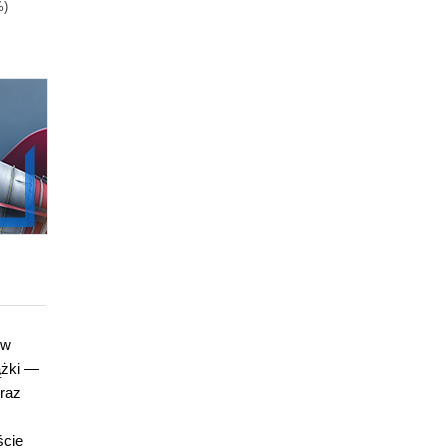
%)
119.00zł
(-37%)
ów
ążki —
oraz
ście