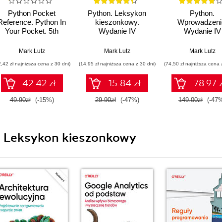
Python Pocket
Python. Leksykon
Python.
Reference. Python In
kieszonkowy.
Wprowadzeni
Your Pocket. 5th
Wydanie IV
Wydanie IV
Edition
Mark Lutz
Mark Lutz
Mark Lutz
2,42 zł najniższa cena z 30 dni)
(14,95 zł najniższa cena z 30 dni)
(74,50 zł najniższa cena 
42.42 zł
15.84 zł
78.97 z
49.90zł
(-15%)
29.90zł
(-47%)
149.00zł
(-47
ii Leksykon kieszonkowy