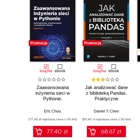
Promocja
Promocja
książka
ebook
książka
ebook
Zaawansowana
Jak analizować dane
inżynieria sieci w
z biblioteką Pandas.
Pythonie.
Praktyczne
Automatyzacja,
wprowadzenie.
monitorowanie i
Wydanie II
Eric Chou
Daniel Y. Chen
zarządzanie chmurą.
(77,40 zł najniższa cena z 30 dni)
(65,40 zł najniższa cena z 30 dni)
Wydanie IV
77.40 zł
68.67 zł