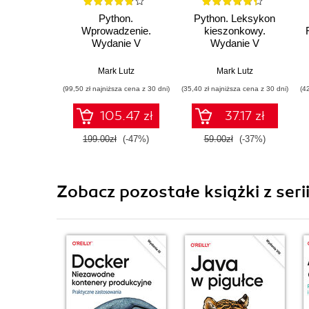
Python.
Python. Leksykon
Wprowadzenie.
kieszonkowy.
Wydanie V
Wydanie V
Mark Lutz
Mark Lutz
(99,50 zł najniższa cena z 30 dni)
(35,40 zł najniższa cena z 30 dni)
(4
105.47 zł
37.17 zł
199.00zł
(-47%)
59.00zł
(-37%)
Zobacz pozostałe książki z ser