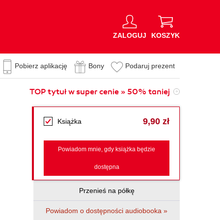
ZALOGUJ
KOSZYK
Pobierz aplikację
Bony
Podaruj prezent
TOP tytuł w super cenie » 50% taniej
9,90 zł
Książka
Powiadom mnie, gdy książka będzie
dostępna
Przenieś na półkę
Powiadom o dostępności audiobooka »