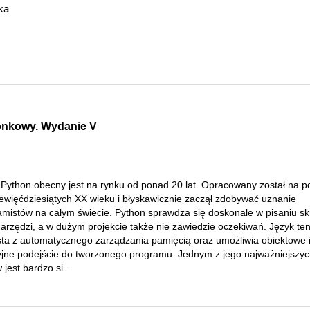
ka
onkowy. Wydanie V
 Python obecny jest na rynku od ponad 20 lat. Opracowany został na p
iewięćdziesiątych XX wieku i błyskawicznie zaczął zdobywać uznanie
amistów na całym świecie. Python sprawdza się doskonale w pisaniu s
narzędzi, a w dużym projekcie także nie zawiedzie oczekiwań. Język te
sta z automatycznego zarządzania pamięcią oraz umożliwia obiektowe 
yjne podejście do tworzonego programu. Jednym z jego najważniejszy
 jest bardzo si...