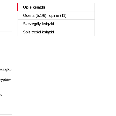
Opis
książki
Ocena (
5.1
/
6
) i opinie (11)
Szczegóły
książki
Spis treści
książki
oczątku
kryptów
n
i
ch