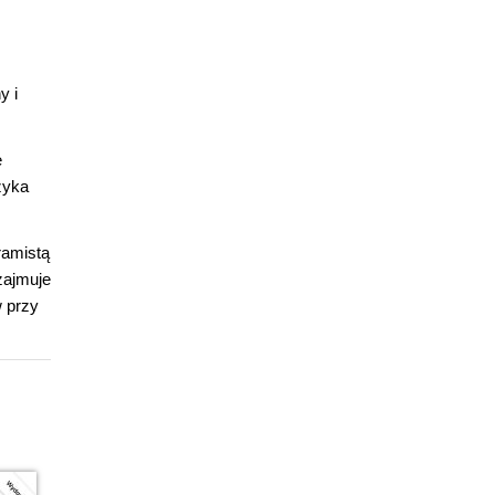
y i
e
zyka
ramistą
zajmuje
w przy