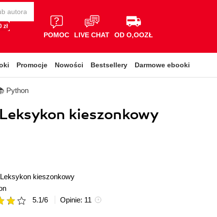
 zł
POMOC
LIVE CHAT
OD O,OOZŁ
oki
Promocje
Nowości
Bestsellery
Darmowe ebooki
📚 Python
 Leksykon kieszonkowy
Leksykon kieszonkowy
on
5.1
/
6
Opinie:
11