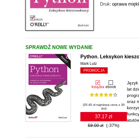
Druk:
oprawa mięk
SPRAWDŹ NOWE WYDANIE
Python. Leksykon kiesz
Mark Lutz
PROMOCJA
Język
książka
ebook
lat dz
progr
oraz 
(35.40 zł najniższa cena z 30
korzy
dni)
funkc
37.17 zł
atutów
59.00 zł
(-37%)