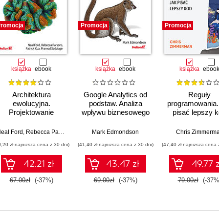
romocja
Promocja
Promocja
książka
ebook
książka
ebook
książka
eboo
Architektura
Google Analytics od
Reguły
ewolucyjna.
podstaw. Analiza
programowania.
Projektowanie
wpływu biznesowego
pisać lepszy 
oprogramowania i
i wyznaczanie
vid Flanagan
wsparcie zmian.
trendów
eal Ford
,
Rebecca Parsons
,
Patrick Kua
Mark Edmondson
,
Pramod Sadalage
Chris Zimmerm
Wydanie II
0,20 zł najniższa cena z 30 dni)
(41,40 zł najniższa cena z 30 dni)
(47,40 zł najniższa cena 
42.21 zł
43.47 zł
49.77 z
67.00zł
(-37%)
69.00zł
(-37%)
79.00zł
(-37%