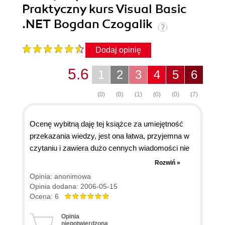
Praktyczny kurs Visual Basic
.NET Bogdan Czogalik
Dodaj opinię
5.6
1
2
3
4
5
6
(0)
(0)
(1)
(0)
(0)
(7)
Ocenę wybitną daję tej książce za umiejętność
przekazania wiedzy, jest ona łatwa, przyjemna w
czytaniu i zawiera dużo cennych wiadomości nie
pogrążając czytelnika w jego niewiedzy, jestem
Rozwiń »
nią zachwycony bo taki laik jak ja w
Opinia: anonimowa
programowaniu wszystko rozumiem co tam jest
Opinia dodana: 2006-05-15
napisane, chciałbym ja porównać przy okazji do
Ocena: 6
książki "szybki start VisualBasic.NET" Harolda
Opinia
Davisa, z której kompletnie nic nie rozumiem i
niepotwierdzona