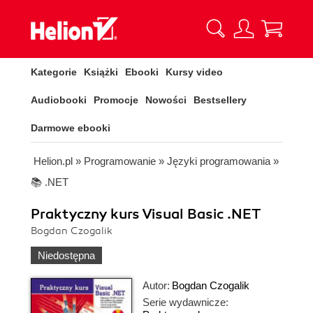
Kategorie
Książki
Ebooki
Kursy video
Audiobooki
Promocje
Nowości
Bestsellery
Darmowe ebooki
Helion.pl
»
Programowanie
»
Języki programowania
»
📚 .NET
Praktyczny kurs Visual Basic .NET
Bogdan Czogalik
Niedostępna
Autor:
Bogdan Czogalik
Serie wydawnicze: