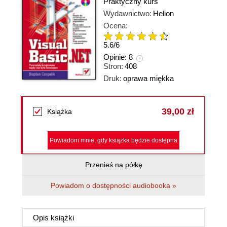
Praktyczny kurs
Wydawnictwo:
Helion
Ocena:
5.6
/
6
Opinie:
8
Stron:
408
Druk:
oprawa miękka
39,00 zł
Książka
Powiadom mnie, gdy książka będzie dostępna
Przenieś na półkę
Powiadom o dostępności audiobooka »
Opis
książki