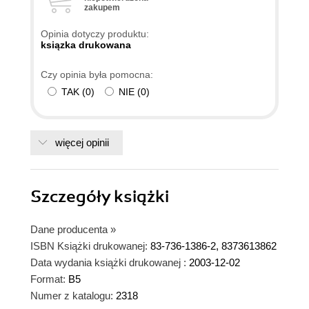
zakupem
dałbym jej ocenę 1-ksiazka zła. Bogdan Czogalik
to od niedawna mój ulubiony pisarz. Pozdrawiam
Opinia dotyczy produktu:
serdecznie.
ksiązka drukowana
Czy opinia była pomocna:
TAK
(
0
)
NIE
(
0
)
więcej opinii
Szczegóły
książki
Dane producenta
»
ISBN Książki drukowanej:
83-736-1386-2, 8373613862
Data wydania książki drukowanej :
2003-12-02
Format:
B5
Numer z katalogu:
2318