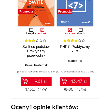
Promocja
Promocja
Promocj
książka
ebook
książka
ebook
ksią
Swift od podstaw.
PHP7. Praktyczny
Szkoła
Praktyczny
kurs
PLC. 
przewodnik
Prz
Marcin Lis
Paweł Pasternak
Tomas
(18,50 zł najniższa cena z 30 dni)
(41,40 zł najniższa cena z 30 dni)
(29,49 zł naj
19.61 zł
43.47 zł
37.00zł
(-47%)
69.00zł
(-37%)
59.0
Oceny i opinie klientów: