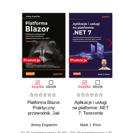
Promocja
Promocja
Promocj
książka
ebook
książka
ebook
ksią
Platforma Blazor.
Aplikacje i usługi
C# 11 
Praktyczny
na platformie .NET
prog
przewodnik. Jak
7. Tworzenie
a
tworzyć
praktycznych
wielopl
interaktywne
projektów opartych
Twórz
Jimmy Engström
Mark J. Price
Mar
aplikacje
na programach
witryn
(41,40 zł najniższa cena z 30 dni)
(101,40 zł najniższa cena z 30
(89,50 zł naj