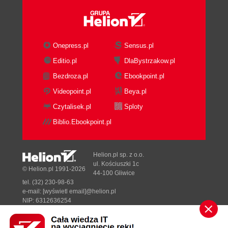
Tworzenie metody, która zwraca tablicę
wartości i ma zestaw parametrów (96)
Tworzenie metody z parametrem, do którego
Onepress.pl
Sensus.pl
można przekazać dowolną liczbę wartości
(98)
Editio.pl
DlaBystrzakow.pl
Tablica wielowymiarowa (99)
Bezdroza.pl
Ebookpoint.pl
Tablica tablic (105)
Videopoint.pl
Beya.pl
Metoda rekurencyjna (109)
Czytalisek.pl
Sploty
Metoda służąca do tworzenia komunikatów (110)
Metoda Main (114)
Biblio.Ebookpoint.pl
Tworzenie metody Main (115)
Program z metodą Main w działaniu (118)
Helion.pl sp. z o.o.
Dwa sposoby przekazywania wartości do
ul. Kościuszki 1c
© Helion.pl 1991-2026
parametrów (120)
44-100 Gliwice
Klasy (122)
tel. (32) 230-98-63
e-mail:
[wyświetl email]@helion.pl
Klasa bazowa a klasa potomna (123)
NIP: 6312636254
Klasa finalna (138)
Regon: 241989027
Konstruktor klasy (138)
Designed with ♥ by
Tonik.pl