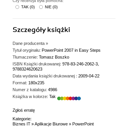
Czy recenzja była pomocna:
TAK
(
0
)
NIE
(
0
)
Szczegóły
książki
Dane producenta
»
Tytuł oryginału:
PowerPoint 2007 in Easy Steps
Tłumaczenie:
Tomasz Boszko
ISBN Książki drukowanej:
978-83-246-2062-3,
9788324620623
Data wydania książki drukowanej :
2009-04-22
Format:
180x235
Numer z katalogu:
4986
Książka w kolorze:
Tak
Zgłoś erratę
Kategorie:
Biznes IT
»
Aplikacje Biurowe
»
PowerPoint