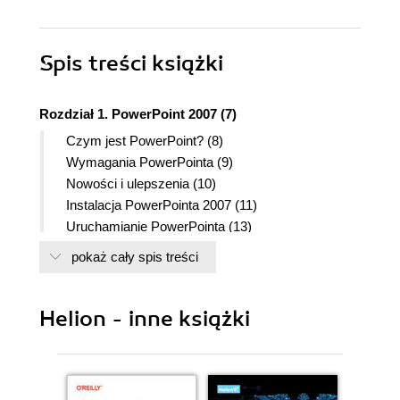
Spis treści
książki
Rozdział 1. PowerPoint 2007 (7)
Czym jest PowerPoint? (8)
Wymagania PowerPointa (9)
Nowości i ulepszenia (10)
Instalacja PowerPointa 2007 (11)
Uruchamianie PowerPointa (13)
Poznajemy Wstążkę (14)
pokaż cały spis treści
Polecenia z wersji 2003 w edycji 2007 (16)
Przycisk pakietu Office (17)
Pasek Szybki dostęp (18)
Helion - inne książki
Pomoc oraz wykonywanie zadań (20)
Naprawianie PowerPointa oraz Office (22)
Office w sieci (24)
Aktualizowanie PowerPointa 2007 (25)