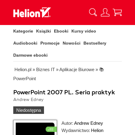
Kategorie
Książki
Ebooki
Kursy video
Audiobooki
Promocje
Nowości
Bestsellery
Darmowe ebooki
Helion.pl
»
Biznes IT
»
Aplikacje Biurowe
»
📚
PowerPoint
PowerPoint 2007 PL. Seria praktyk
Andrew Edney
Niedostępna
Autor:
Andrew Edney
Wydawnictwo:
Helion