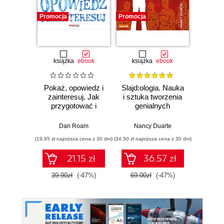
Promocja
Promocja
Promocj
książka
ebook
książka
ebook
ksią
Pokaż, opowiedz i
Slajd:ologia. Nauka
ABC k
zainteresuj. Jak
i sztuka tworzenia
Wyd
przygotować i
genialnych
przeprowadzić
prezentacji
Piotr
niezwykłą
Dan Roam
Nancy Duarte
prezentację
(19,95 zł najniższa cena z 30 dni)
(34,50 zł najniższa cena z 30 dni)
(24,50 zł naj
21.15 zł
36.57 zł
39.90zł
(-47%)
69.00zł
(-47%)
49.0